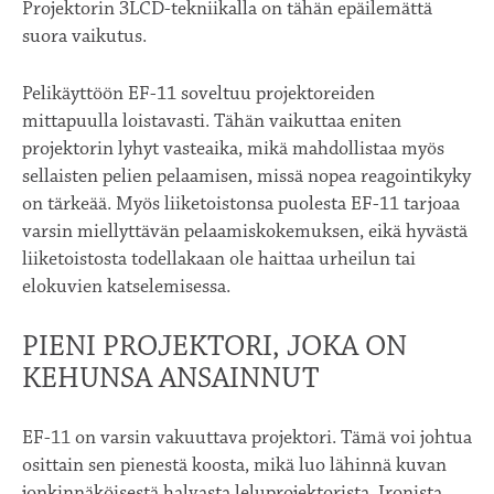
Projektorin 3LCD-tekniikalla on tähän epäilemättä
suora vaikutus.
Pelikäyttöön EF-11 soveltuu projektoreiden
mittapuulla loistavasti. Tähän vaikuttaa eniten
projektorin lyhyt vasteaika, mikä mahdollistaa myös
sellaisten pelien pelaamisen, missä nopea reagointikyky
on tärkeää. Myös liiketoistonsa puolesta EF-11 tarjoaa
varsin miellyttävän pelaamiskokemuksen, eikä hyvästä
liiketoistosta todellakaan ole haittaa urheilun tai
elokuvien katselemisessa.
PIENI PROJEKTORI, JOKA ON
KEHUNSA ANSAINNUT
EF-11 on varsin vakuuttava projektori. Tämä voi johtua
osittain sen pienestä koosta, mikä luo lähinnä kuvan
jonkinnäköisestä halvasta leluprojektorista. Ironista