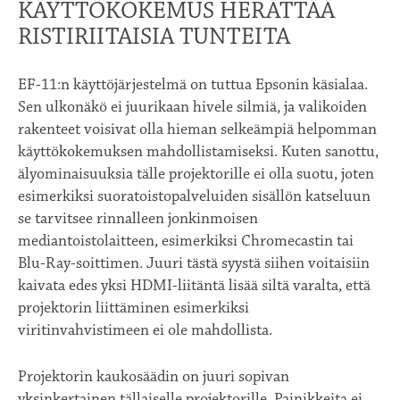
KÄYTTÖKOKEMUS HERÄTTÄÄ
RISTIRIITAISIA TUNTEITA
EF-11:n käyttöjärjestelmä on tuttua Epsonin käsialaa.
Sen ulkonäkö ei juurikaan hivele silmiä, ja valikoiden
rakenteet voisivat olla hieman selkeämpiä helpomman
käyttökokemuksen mahdollistamiseksi. Kuten sanottu,
älyominaisuuksia tälle projektorille ei olla suotu, joten
esimerkiksi suoratoistopalveluiden sisällön katseluun
se tarvitsee rinnalleen jonkinmoisen
mediantoistolaitteen, esimerkiksi Chromecastin tai
Blu-Ray-soittimen. Juuri tästä syystä siihen voitaisiin
kaivata edes yksi HDMI-liitäntä lisää siltä varalta, että
projektorin liittäminen esimerkiksi
viritinvahvistimeen ei ole mahdollista.
Projektorin kaukosäädin on juuri sopivan
yksinkertainen tällaiselle projektorille. Painikkeita ei