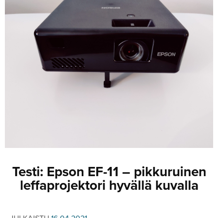
JULKISTUKSET
JULKISTUKSET
AJETUT
HUHUT
KOMMENTTI
TESTIT
KOMMENTTI
VIDEOT
KILPAILUT
VIDEOT
TV-OHJELMA
HAKU
Hae
Testi: Epson EF-11 – pikkuruinen
leffaprojektori hyvällä kuvalla