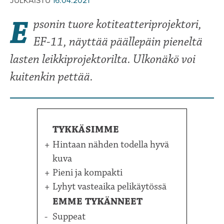
JULKAISTU
16.04.2021
E
psonin tuore kotiteatteriprojektori,
EF-11, näyttää päällepäin pieneltä
lasten leikkiprojektorilta. Ulkonäkö voi
kuitenkin pettää.
TYKKÄSIMME
Hintaan nähden todella hyvä
kuva
Pieni ja kompakti
Lyhyt vasteaika pelikäytössä
EMME TYKÄNNEET
Suppeat