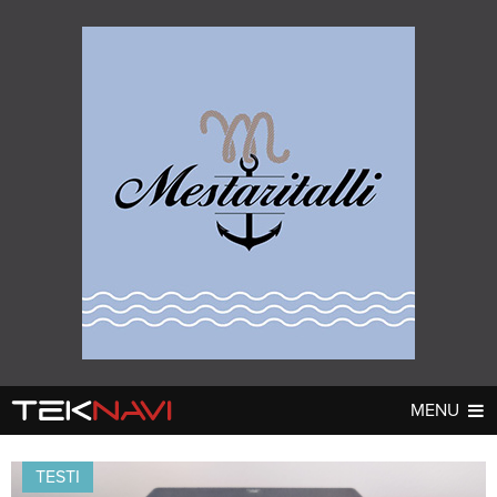
MENU
AUTOT
DIGI
▼
▼
TESTI
UUTISET
UUTISET