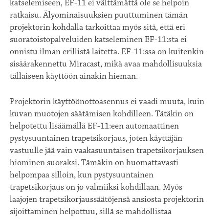
katselemiseen, EF-11 ei välttämättä ole se helpoin
ratkaisu. Älyominaisuuksien puuttuminen tämän
projektorin kohdalla tarkoittaa myös sitä, että eri
suoratoistopalveluiden katseleminen EF-11:sta ei
onnistu ilman erillistä laitetta. EF-11:ssa on kuitenkin
sisäärakennettu Miracast, mikä avaa mahdollisuuksia
tällaiseen käyttöön ainakin hieman.
Projektorin käyttöönottoasennus ei vaadi muuta, kuin
kuvan muotojen säätämisen kohdilleen. Tätäkin on
helpotettu lisäämällä EF-11:een automaattinen
pystysuuntainen trapetsikorjaus, joten käyttäjän
vastuulle jää vain vaakasuuntaisen trapetsikorjauksen
hiominen suoraksi. Tämäkin on huomattavasti
helpompaa silloin, kun pystysuuntainen
trapetsikorjaus on jo valmiiksi kohdillaan. Myös
laajojen trapetsikorjaussäätöjensä ansiosta projektorin
sijoittaminen helpottuu, sillä se mahdollistaa