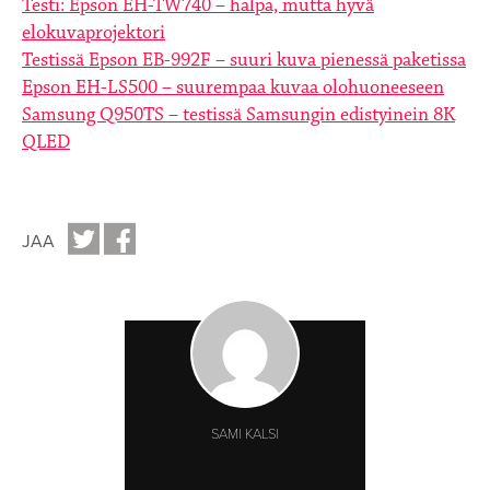
Testi: Epson EH-TW740 – halpa, mutta hyvä
elokuvaprojektori
Testissä Epson EB-992F – suuri kuva pienessä paketissa
Epson EH-LS500 – suurempaa kuvaa olohuoneeseen
Samsung Q950TS – testissä Samsungin edistyinein 8K
QLED
JAA
SAMI KALSI