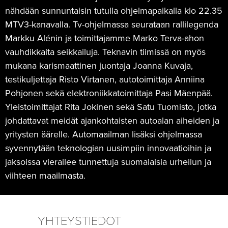
nähdään sunnuntaisin tutulla ohjelmapaikalla klo 22.35
MTV3-kanavalla. Tv-ohjelmassa seurataan rallilegenda
Markku Alénin ja toimittajamme Marko Terva-ahon
vauhdikkaita seikkailuja. Teknavin tiimissä on myös
mukana karismaattinen juontaja Joanna Kuvaja,
testikuljettaja Risto Virtanen, autotoimittaja Anniina
Pohjonen sekä elektroniikkatoimittaja Pasi Mäenpää.
Yleistoimittajat Rita Jokinen sekä Satu Tuomisto, jotka
johdattavat meidät ajankohtaisten autoalan aiheiden ja
yritysten äärelle. Automaailman lisäksi ohjelmassa
syvennytään teknologian uusimpiin innovaatioihin ja
jaksoissa vierailee tunnettuja suomalaisia urheilun ja
viihteen maailmasta.
YHTEYSTIEDOT