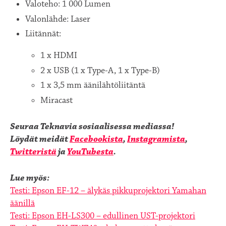
Valoteho: 1 000 Lumen
Valonlähde: Laser
Liitännät:
1 x HDMI
2 x USB (1 x Type-A, 1 x Type-B)
1 x 3,5 mm äänilähtöliitäntä
Miracast
Seuraa Teknavia sosiaalisessa mediassa!
Löydät meidät
Facebookista
,
Instagramista
,
Twitteristä
ja
YouTubesta
.
Lue myös:
Testi: Epson EF-12 – älykäs pikkuprojektori Yamahan
äänillä
Testi: Epson EH-LS300 – edullinen UST-projektori