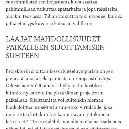
suurimmillaan sen heijastama kuva saattaa
pahimmillaan vaikuttaa epätarkalta ja jopa rakeiselta,
ainakin teoriassa. Tähän vaikuttaa toki myös se, kuinka
pitkä etäisyys kuvan ja katsojan välillä on.
LAAJAT MAHDOLLISUUDET
PAIKALLEEN SIJOITTAMISEN
SUHTEEN
Projektorin sijoittamisessa katseluympäristöön sen
pienestä koosta sekä painosta on reippaasti hyötyä.
Oikeastaan mikä tahansa hylly tai heikostikin
kiinnitetty kattoteline pitää tämän projektorin
paikallaan. Sijoittamista voi kuitenkin hieman
hankaloittaa projektorin suurehko virtalähde, joka
muistuttaa kutakuinkin kannettavan tietokoneen
laturia. EF-11:n virtalähde voi olla hankalaa saada pois
näkyviltä, mikäli itse projektoria ollaan sijoittamassa