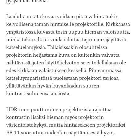
pysyä maltillisena.
Laadultaan tätä kuvaa voidaan pitää vähintäänkin
kelvollisena tämän hintaiselle projektorille. Kirkkaassa
ympäristössä kuvasta tosin uupuu hieman valoisuutta,
minkä takia siltä ei voida odottaa tajunnanräjäyttäviä
katseluelämyksiä. Tällaisissakin olosuhteissa
projektorin heijastama kuva on kuitenkin vaivatta
nähtävissä, joten käyttökelvoton se ei todellakaan ole
edes kirkkaan valaistuksen keskellä. Pimeämmässä
katseluympäristössä puolestaan projektori tarjoaa
yllättävänkin hyvän kuvanlaadun suuren
kontrastisuhteensa ansiosta.
HDR-tuen puuttuminen projektorista rajoittaa
kontrastin lisäksi hieman myös projektorin
värientoistokykyä, mutta hintaisekseen projektoriksi
EF-11 suoriutuu niidenkin näyttämisestä hyvin.