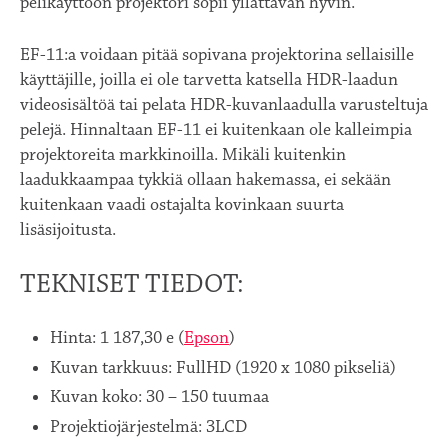
pelikäyttöön projektori sopii yllättävän hyvin.
EF-11:a voidaan pitää sopivana projektorina sellaisille
käyttäjille, joilla ei ole tarvetta katsella HDR-laadun
videosisältöä tai pelata HDR-kuvanlaadulla varusteltuja
pelejä. Hinnaltaan EF-11 ei kuitenkaan ole kalleimpia
projektoreita markkinoilla. Mikäli kuitenkin
laadukkaampaa tykkiä ollaan hakemassa, ei sekään
kuitenkaan vaadi ostajalta kovinkaan suurta
lisäsijoitusta.
TEKNISET TIEDOT:
Hinta: 1 187,30 e (
Epson
)
Kuvan tarkkuus: FullHD (1920 x 1080 pikseliä)
Kuvan koko: 30 – 150 tuumaa
Projektiojärjestelmä: 3LCD