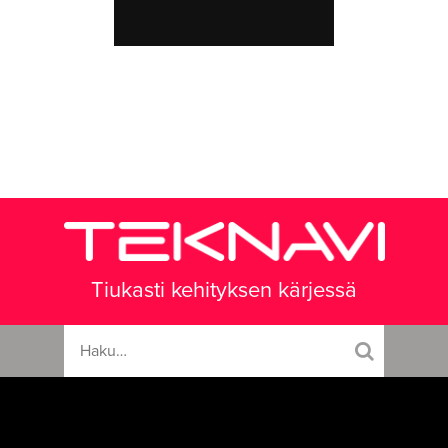
Tiukasti kehityksen kärjessä