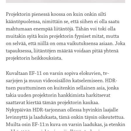
Projektorin pienessä koossa on kuin onkin silti
kääntöpuolensa, nimittäin se, että siihen ei olla saatu
mahtumaan enempää liitäntöjä. Tähän voi toki olla
muitakin syitä kuin projektorin fyysiset mitat, mutta
on selvää, että niillä on oma vaikutuksensa asiaan. Joka
tapauksessa, liitäntöjen määrää voidaan pitää yhtenä
projektorin heikkouksista.
Kuvaltaan EF-11 on varsin sopiva elokuvien, tv-
sarjojen ja muun videosisällön katselemiseen. HDR-
tuen puuttuminen on kuitenkin sellainen asia, jonka
takia uuden projektorin hankkimista harkitsevat
saattavat kiertää tämän projektorin kaukaa.
Nykypäivän HDR-tarjonnan ollessa hyvinkin laajalle
levinnyttä ja laadukasta, tämä onkin täysin oikeutettua.
Muilta osin EF-11:n kuva on varsin laadukas, ja etenkin