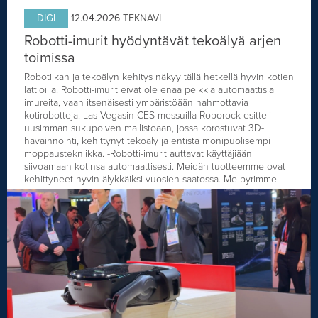
DIGI
12.04.2026
TEKNAVI
Robotti-imurit hyödyntävät tekoälyä arjen
toimissa
Robotiikan ja tekoälyn kehitys näkyy tällä hetkellä hyvin kotien
lattioilla. Robotti-imurit eivät ole enää pelkkiä automaattisia
imureita, vaan itsenäisesti ympäristöään hahmottavia
kotirobotteja. Las Vegasin CES-messuilla Roborock esitteli
uusimman sukupolven mallistoaan, jossa korostuvat 3D-
havainnointi, kehittynyt tekoäly ja entistä monipuolisempi
moppaustekniikka. -Robotti-imurit auttavat käyttäjiään
siivoamaan kotinsa automaattisesti. Meidän tuotteemme ovat
kehittyneet hyvin älykkäiksi vuosien saatossa. Me pyrimme