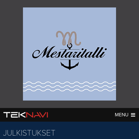
MENU
AUTOT
DIGI
▼
▼
JULKISTUKSET
UUTISET
UUTISET