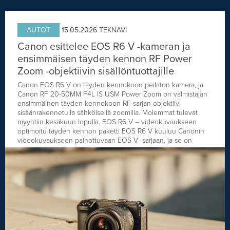
JULKISTUKSET
JULKISTUKSET
AJETUT
HUHUT
AUTOT
15.05.2026
TEKNAVI
KOMMENTTI
TESTIT
Canon esittelee EOS R6 V -kameran ja
KOMMENTTI
ensimmäisen täyden kennon RF Power
VIDEOT
Zoom -objektiivin sisällöntuottajille
KILPAILUT
VIDEOT
Canon EOS R6 V on täyden kennokoon peilaton kamera, ja
TV-OHJELMA
HAKU
Canon RF 20-50MM F4L IS USM Power Zoom on valmistajan
ensimmäinen täyden kennokoon RF-sarjan objektiivi
sisäänrakennetulla sähköisellä zoomilla. Molemmat tulevat
myyntiin kesäkuun lopulla. EOS R6 V – videokuvaukseen
Hae
optimoitu täyden kennon paketti EOS R6 V kuuluu Canonin
videokuvaukseen painottuvaan EOS V -sarjaan, ja se on