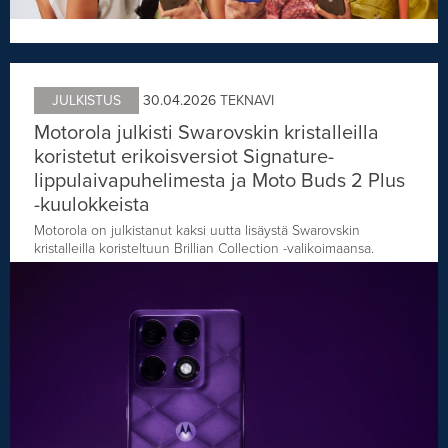
JULKISTUS
30.04.2026
TEKNAVI
Motorola julkisti Swarovskin kristalleilla
koristetut erikoisversiot Signature-
lippulaivapuhelimesta ja Moto Buds 2 Plus
-kuulokkeista
Motorola on julkistanut kaksi uutta lisäystä Swarovskin
kristalleilla koristeltuun Brillian Collection -valikoimaansa.