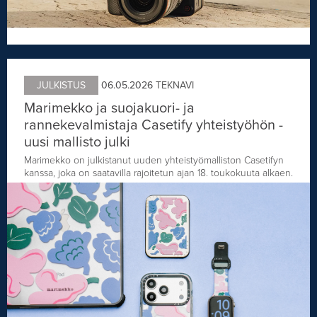
JULKISTUS
06.05.2026
TEKNAVI
Marimekko ja suojakuori- ja
rannekevalmistaja Casetify yhteistyöhön -
uusi mallisto julki
Marimekko on julkistanut uuden yhteistyömalliston Casetifyn
kanssa, joka on saatavilla rajoitetun ajan 18. toukokuuta alkaen.