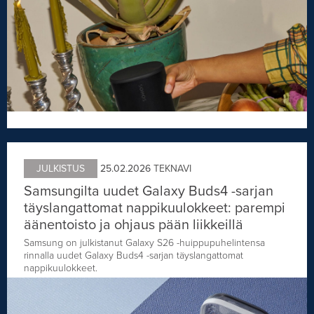
JULKISTUS
25.02.2026
TEKNAVI
Samsungilta uudet Galaxy Buds4 -sarjan
täyslangattomat nappikuulokkeet: parempi
äänentoisto ja ohjaus pään liikkeillä
Samsung on julkistanut Galaxy S26 -huippupuhelintensa
rinnalla uudet Galaxy Buds4 -sarjan täyslangattomat
nappikuulokkeet.