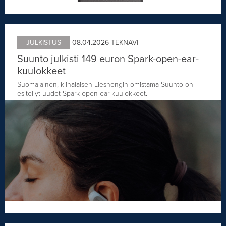
JULKISTUS
08.04.2026
TEKNAVI
Suunto julkisti 149 euron Spark-open-ear-
kuulokkeet
Suomalainen, kiinalaisen Lieshengin omistama Suunto on
esitellyt uudet Spark-open-ear-kuulokkeet.