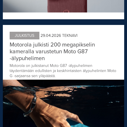
JULKISTUS
29.04.2026
TEKNAVI
Motorola julkisti 200 megapikselin
kameralla varustetun Moto G87
-älypuhelimen
Motorola on julkistanut Moto G87 -älypuhelimen
täydentämään edullisten ja keskhintaisten älypuhelinten Moto
G -sarjaansa sen yläpäästä.