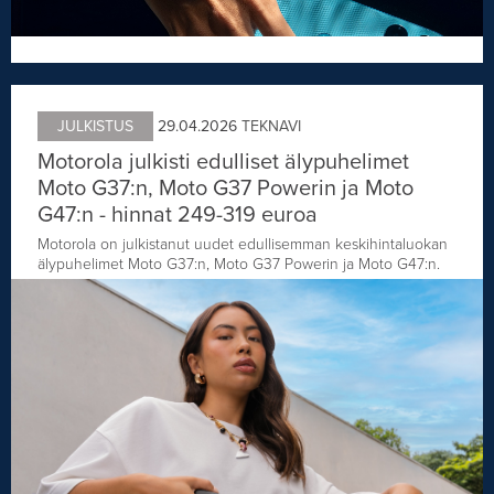
JULKISTUS
29.04.2026
TEKNAVI
Motorola julkisti edulliset älypuhelimet
Moto G37:n, Moto G37 Powerin ja Moto
G47:n - hinnat 249-319 euroa
Motorola on julkistanut uudet edullisemman keskihintaluokan
älypuhelimet Moto G37:n, Moto G37 Powerin ja Moto G47:n.