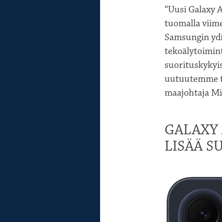
“Uusi Galaxy 
tuomalla viim
Samsungin ydi
tekoälytoimint
suorituskykyis
uutuutemme tu
maajohtaja M
GALAXY
LISÄÄ S