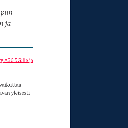
piin
n ja
y A36 5G:lle ja
 vaikuttaa
van yleisesti