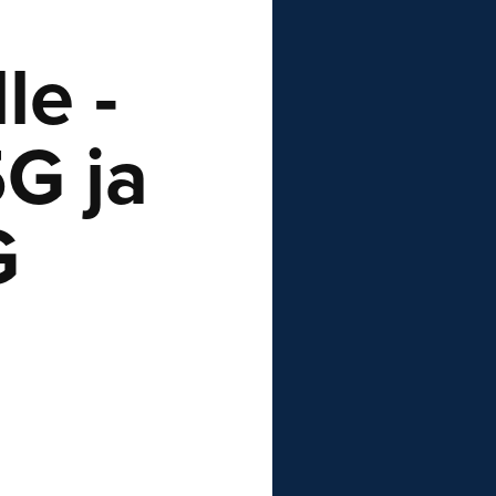
le -
G ja
G