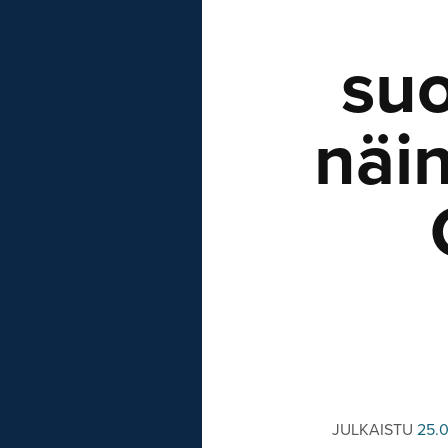
suo
näi
JULKAISTU
25.