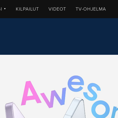
GI
KILPAILUT
VIDEOT
TV-OHJELMA
▼
TISET
LKISTUKSET
UHUT
STIT
MMENTTI
DEOT