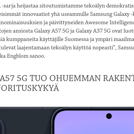
A -sarja heijastaa sitoutumistamme tekoälyn demokratis
eisimmät innovaatiot yhä useammille Samsung Galaxy -kä
nominaisuuksien ja päivittyneiden Awesome Intelligenc
ojen ansiosta Galaxy A57 5G ja Galaxy A37 5G ovat luote
iä kumppaneita käyttäjille Suomessa ja ympäri maailmaa
levat laajentamaan tekoälyn käyttöä nopeasti”, Sam
ika Engblom sanoo.
 A57 5G TUO OHUEMMAN RAKEN
UORITUSKYKYÄ