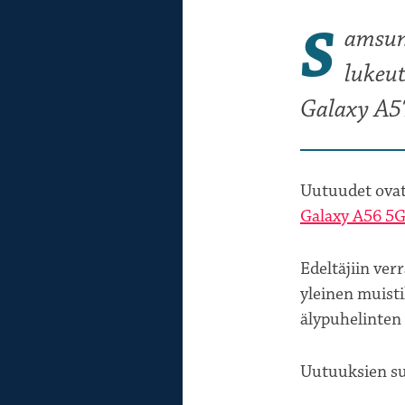
S
amsun
lukeut
Galaxy A5
Uutuudet ovat
Galaxy A56 5G
Edeltäjiin ver
yleinen muisti
älypuhelinten
Uutuuksien su