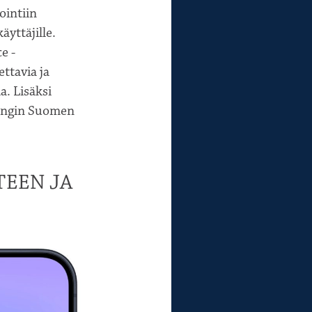
ointiin
yttäjille.
e -
ttavia ja
. Lisäksi
sungin Suomen
TEEN JA