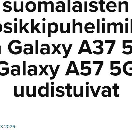
suomalaisten
sikkipuhelimil
n Galaxy A37 5
Galaxy A57 5
uudistuivat
03.2026