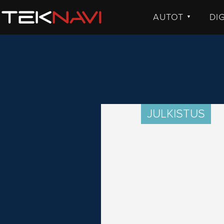
AUTOT
DI
▼
UUTISET
UU
JULKISTUKSET
JU
AJETUT
H
KOMMENTTI
TE
KO
JULKISTUS
VI