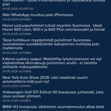
‑rannekkeen - uudet Pride-kellotaulu ja -taustakuvat tulossa
pian
04.05.2026
JULKISTUS
Näin WhatsApp muuttuu pian iPhoneissa
04.05.2026
UUTINEN
Honor-uutuuspuhelimet tulivat myyntiin Suomessa - tässä
Honor 600 Liten, 600:n ja 600 Pron ominaisuudet ja hinnat
04.05.2026
UUTINEN
Tässä huhtikuun myydyimmät puhelimet Suomessa -
suomalaisten suosikkibrändin katoaminen mullistaa pian
markkinoita
04.05.2026
UUTINEN
Kätevä uudistui saapui: MobilePay-lyhytnumeroon voi nyt
vastaanottaa lähimaksuja puhelimen avulla - ei tarvetta
erilliselle maksupäätteelle
04.05.2026
UUTINEN
New York Auto Show 2026: näin maailman suurin
automarkkina elää juuri nyt
03.05.2026
YLEINEN
Volkswagen Golf GTI Edition 50 koeajossa: juhlamalli, joka
osuu suoraan ytimeen
03.05.2026
YLEINEN
BMW iX3 koeajossa: sähköinen suunnanmuutos alkaa tästä