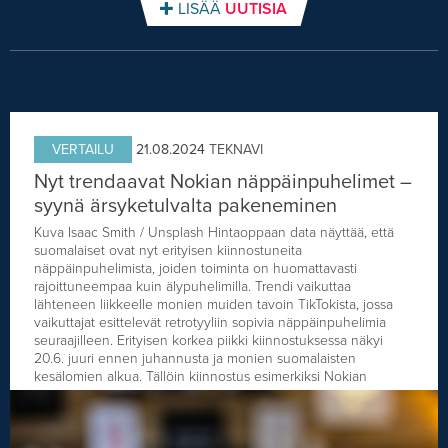
LISÄÄ
UUTISIA
VERTAILU
21.08.2024
TEKNAVI
Nyt trendaavat Nokian näppäinpuhelimet –
syynä ärsyketulvalta pakeneminen
Kuva Isaac Smith / Unsplash Hintaoppaan data näyttää, että
suomalaiset ovat nyt erityisen kiinnostuneita
näppäinpuhelimista, joiden toiminta on huomattavasti
rajoittuneempaa kuin älypuhelimilla. Trendi vaikuttaa
lähteneen liikkeelle monien muiden tavoin TikTokista, jossa
vaikuttajat esittelevät retrotyyliin sopivia näppäinpuhelimia
seuraajilleen. Erityisen korkea piikki kiinnostuksessa näkyi
20.6. juuri ennen juhannusta ja monien suomalaisten
kesälomien alkua. Tällöin kiinnostus esimerkiksi Nokian