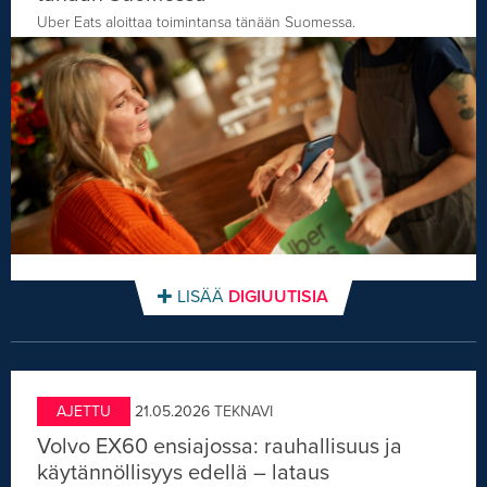
Uber Eats aloittaa toimintansa tänään Suomessa.
LISÄÄ
DIGIUUTISIA
AJETTU
21.05.2026
TEKNAVI
Volvo EX60 ensiajossa: rauhallisuus ja
käytännöllisyys edellä – lataus