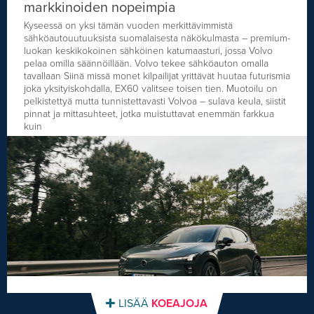
markkinoiden nopeimpia
Kyseessä on yksi tämän vuoden merkittävimmistä
sähköautouutuuksista suomalaisesta näkökulmasta – premium-
luokan keskikokoinen sähköinen katumaasturi, jossa Volvo
pelaa omilla säännöillään. Volvo tekee sähköauton omalla
tavallaan Siinä missä monet kilpailijat yrittävät huutaa futurismia
joka yksityiskohdalla, EX60 valitsee toisen tien. Muotoilu on
pelkistettyä mutta tunnistettavasti Volvoa – sulava keula, siistit
pinnat ja mittasuhteet, jotka muistuttavat enemmän farkkua
kuin
LISÄÄ
KOEAJOJA