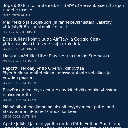
Jopa 900 km toimintamatka – BMW i3 vie sähköisen 3-sarjan
uudelle tasolle
07.05.2026
AUTOT
Marimekko ja suojakuori- ja rannekevalmistaja Casetify
yhteistyöhön - uusi mallisto julki
06.05.2026
JULKISTUS
Bose julkisti kolme uutta AirPlay- ja Google Cast-
yhteensopivaa Lifestyle-sarjan kaiutinta
06.05.2026
JULKISTUS
Haastaja Woltille: Uber Eats aloittaa tänään Suomessa
06.05.2026
UUTINEN
Raportti: tekoäly-yhtiö OpenAI kiihdyttää
älypuhelinsuunnitelmiaan - massatuotanto voi alkaa jo
vuoden päästä
05.05.2026
UUTINEN
EasyParkiin päivitys - muutos pyrkii ehkäisemään yleisintä
maksuvirhettä
05.05.2026
UUTINEN
Nämä olivat maailmanlaajuisesti myydyimmät puhelimet
alkuvuonna - iPhone 17 nousi kärkeen
05.05.2026
UUTINEN
Apple julkisti ja toi myyntiin uuden Pride Edition Sport Loop