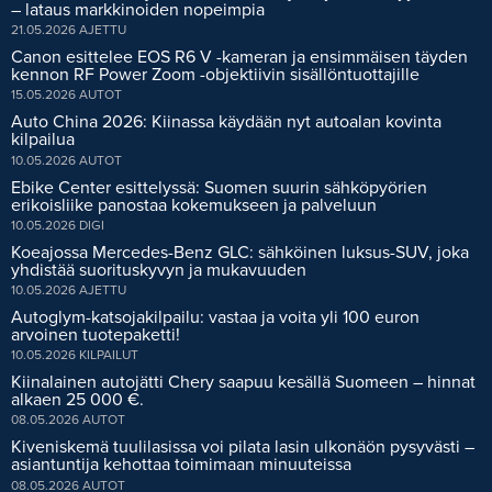
– lataus markkinoiden nopeimpia
21.05.2026
AJETTU
Canon esittelee EOS R6 V -kameran ja ensimmäisen täyden
kennon RF Power Zoom -objektiivin sisällöntuottajille
15.05.2026
AUTOT
Auto China 2026: Kiinassa käydään nyt autoalan kovinta
kilpailua
10.05.2026
AUTOT
Ebike Center esittelyssä: Suomen suurin sähköpyörien
erikoisliike panostaa kokemukseen ja palveluun
10.05.2026
DIGI
Koeajossa Mercedes-Benz GLC: sähköinen luksus-SUV, joka
yhdistää suorituskyvyn ja mukavuuden
10.05.2026
AJETTU
Autoglym-katsojakilpailu: vastaa ja voita yli 100 euron
arvoinen tuotepaketti!
10.05.2026
KILPAILUT
Kiinalainen autojätti Chery saapuu kesällä Suomeen – hinnat
alkaen 25 000 €.
08.05.2026
AUTOT
Kiveniskemä tuulilasissa voi pilata lasin ulkonäön pysyvästi –
asiantuntija kehottaa toimimaan minuuteissa
08.05.2026
AUTOT