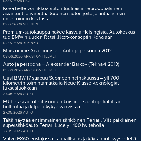
08.07.2026
DIGI
Kova helle voi rikkoa auton tuulilasin - eurooppalainen
asiantuntija varoittaa Suomen autoilijoita ja antaa vinkin
ilmastoinnin käytöstä
02.07.2026
YLEINEN
Premium-autokauppa hakee kasvua Helsingistä, Autokeskus
tuo BMW:n uuden Retail.Next-konseptin Konalaan
02.07.2026
YLEINEN
Muistomme Arvi Lindista – Auto ja persoona 2012
08.06.2026
ARKISTON HELMET
Auto ja persoona – Aleksander Barkov (Teknavi 2018)
03.06.2026
ARKISTON HELMET
Uusi BMW i7 saapuu Suomeen heinäkuussa – yli 700
kilometrin toimintamatka ja Neue Klasse -teknologiat
luksusluokkaan
27.05.2026
AUTOT
EU heräsi autoteollisuuden kriisiin – sääntöjä halutaan
höllentää ja kilpailukykyä vahvistaa
27.05.2026
AUTOT
Tältä näyttää ensimmäinen sähköinen Ferrari. Viisipaikkainen
supersähköauto Ferrari Luce yli 100 hv teholla
27.05.2026
AUTOT
Volvo EX60 ensiajossa: rauhallisuus ja käytännöllisyys edellä