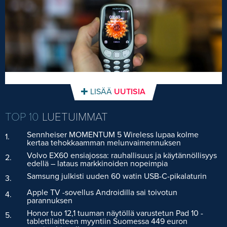
LISÄÄ
UUTISIA
TOP 10
LUETUIMMAT
Sennheiser MOMENTUM 5 Wireless lupaa kolme
1.
kertaa tehokkaamman melunvaimennuksen
Volvo EX60 ensiajossa: rauhallisuus ja käytännöllisyys
2.
edellä – lataus markkinoiden nopeimpia
Samsung julkisti uuden 60 watin USB-C-pikalaturin
3.
Apple TV -sovellus Androidilla sai toivotun
4.
parannuksen
Honor tuo 12,1 tuuman näytöllä varustetun Pad 10 -
5.
tablettilaitteen myyntiin Suomessa 449 euron