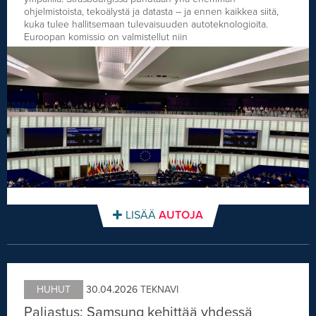
ohjelmistoista, tekoälystä ja datasta – ja ennen kaikkea siitä,
kuka tulee hallitsemaan tulevaisuuden autoteknologioita.
Euroopan komissio on valmistellut niin
LISÄÄ
AUTOJA
HUHUT
30.04.2026
TEKNAVI
Paljastus: Samsung kehittää yhdessä