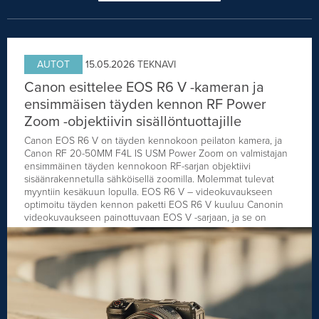
AUTOT
15.05.2026
TEKNAVI
Canon esittelee EOS R6 V -kameran ja
ensimmäisen täyden kennon RF Power
Zoom -objektiivin sisällöntuottajille
Canon EOS R6 V on täyden kennokoon peilaton kamera, ja
Canon RF 20-50MM F4L IS USM Power Zoom on valmistajan
ensimmäinen täyden kennokoon RF-sarjan objektiivi
sisäänrakennetulla sähköisellä zoomilla. Molemmat tulevat
myyntiin kesäkuun lopulla. EOS R6 V – videokuvaukseen
optimoitu täyden kennon paketti EOS R6 V kuuluu Canonin
videokuvaukseen painottuvaan EOS V -sarjaan, ja se on