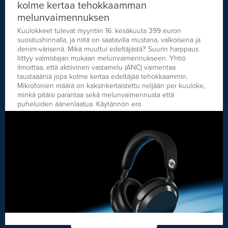
kolme kertaa tehokkaamman
melunvaimennuksen
Kuulokkeet tulevat myyntiin 16. kesäkuuta 399 euron
suositushinnalla, ja niitä on saatavilla mustana, valkoisena ja
denim-värisenä. Mikä muuttui edeltäjästä? Suurin harppaus
liittyy valmistajan mukaan melunvaimennukseen. Yhtiö
ilmoittaa, että aktiivinen vastamelu (ANC) vaimentaa
taustaääniä jopa kolme kertaa edeltäjää tehokkaammin.
Mikrofonien määrä on kaksinkertaistettu neljään per kuuloke,
minkä pitäisi parantaa sekä melunvaimennusta että
puheluiden äänenlaatua. Käytännön ero