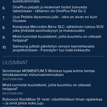
suositushinnalla
OnePlus paljasti jo keskeiset tiedot tulevasta
6.
tabletistaan - tällainen on OnePlus Pad Go 2
Uusi Pebble-älysormus julki - idea on aivan eri kuin
7.
Ourassa
Koeajossa Mercedes-Benz GLC: sähköinen luksus-SUV,
8.
joka yhdistää suorituskyvyn ja mukavuuden
Mistä tunnistat kuulokkeet, joilla kuuntelu on oikeasti
9.
helppoa?
Samsung julkisti päivitetyn version kannettavasta
10.
projektoristaan - Freestyle+ tuo lisää kirkkautta
UUSIMMAT
Sennheiser MOMENTUM 5 Wireless lupaa kolme kertaa
tehokkaamman melunvaimennuksen
26.07.2026
DIGI
Mistä tunnistat kuulokkeet, joilla kuuntelu on oikeasti
helppoa?
08.07.2026
DIGI
Roborock RockMow S1 -testi: robottileikkuri ilman rajalankaa
– ja siinä piilee koko juju