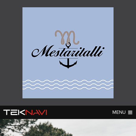
MENU
AUTOT
DIGI
▼
▼
UUTISET
UUTISET