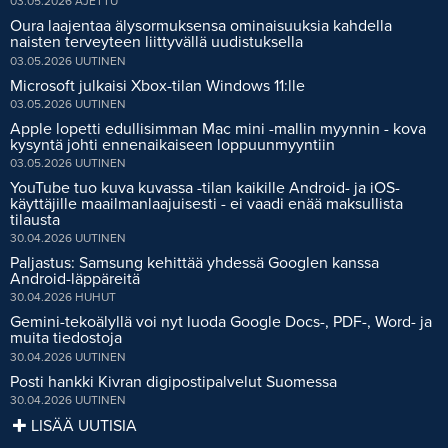
03.05.2026
AJETTU
Oura laajentaa älysormuksensa ominaisuuksia kahdella
naisten terveyteen liittyvällä uudistuksella
03.05.2026
UUTINEN
Microsoft julkaisi Xbox-tilan Windows 11:lle
03.05.2026
UUTINEN
Apple lopetti edullisimman Mac mini -mallin myynnin - kova
kysyntä johti ennenaikaiseen loppuunmyyntiin
03.05.2026
UUTINEN
YouTube tuo kuva kuvassa -tilan kaikille Android- ja iOS-
käyttäjille maailmanlaajuisesti - ei vaadi enää maksullista
tilausta
30.04.2026
UUTINEN
Paljastus: Samsung kehittää yhdessä Googlen kanssa
Android-läppäreitä
30.04.2026
HUHUT
Gemini-tekoälyllä voi nyt luoda Google Docs-, PDF-, Word- ja
muita tiedostoja
30.04.2026
UUTINEN
Posti hankki Kivran digipostipalvelut Suomessa
30.04.2026
UUTINEN
LISÄÄ
UUTISIA