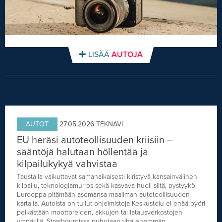
LISÄÄ
AUTOJA
AUTOT
27.05.2026
TEKNAVI
EU heräsi autoteollisuuden kriisiin –
sääntöjä halutaan höllentää ja
kilpailukykyä vahvistaa
Taustalla vaikuttavat samanaikaisesti kiristyvä kansainvälinen
kilpailu, teknologiamurros sekä kasvava huoli siitä, pystyykö
Eurooppa pitämään asemansa maailman autoteollisuuden
kartalla. Autoista on tullut ohjelmistoja Keskustelu ei enää pyöri
pelkästään moottoreiden, akkujen tai latausverkostojen
ympärillä. Strasbourgissa puhutaan yhä enemmän