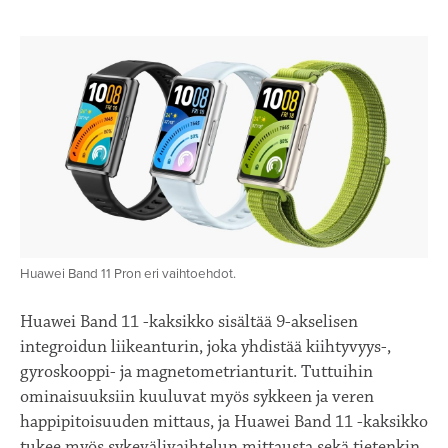
Huawei Band 11 Pron eri vaihtoehdot.
Huawei Band 11 -kaksikko sisältää 9-akselisen
integroidun liikeanturin, joka yhdistää kiihtyvyys-,
gyroskooppi- ja magnetometrianturit. Tuttuihin
ominaisuuksiin kuuluvat myös sykkeen ja veren
happipitoisuuden mittaus, ja Huawei Band 11 -kaksikko
tukee myös sykevälivaihtelun mittausta sekä tietenkin