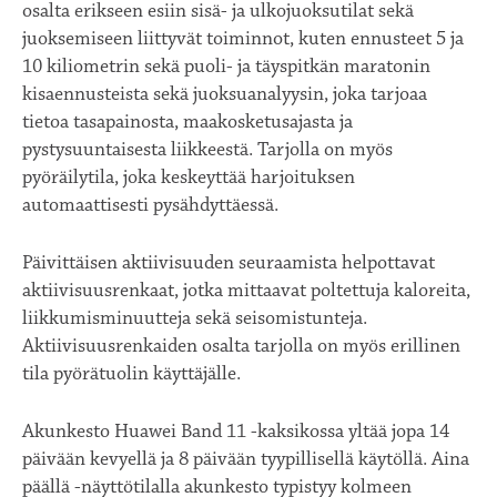
osalta erikseen esiin sisä- ja ulkojuoksutilat sekä
juoksemiseen liittyvät toiminnot, kuten ennusteet 5 ja
10 kiliometrin sekä puoli- ja täyspitkän maratonin
kisaennusteista sekä juoksuanalyysin, joka tarjoaa
tietoa tasapainosta, maakosketusajasta ja
pystysuuntaisesta liikkeestä. Tarjolla on myös
pyöräilytila, joka keskeyttää harjoituksen
automaattisesti pysähdyttäessä.
Päivittäisen aktiivisuuden seuraamista helpottavat
aktiivisuusrenkaat, jotka mittaavat poltettuja kaloreita,
liikkumisminuutteja sekä seisomistunteja.
Aktiivisuusrenkaiden osalta tarjolla on myös erillinen
tila pyörätuolin käyttäjälle.
Akunkesto Huawei Band 11 -kaksikossa yltää jopa 14
päivään kevyellä ja 8 päivään tyypillisellä käytöllä. Aina
päällä -näyttötilalla akunkesto typistyy kolmeen