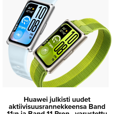
JULKISTUKSET
JULKISTUKSET
AJETUT
HUHUT
KOMMENTTI
TESTIT
KOMMENTTI
VIDEOT
KILPAILUT
VIDEOT
TV-OHJELMA
HAKU
Hae
Huawei julkisti uudet
aktiivisuusrannekkeensa Band
11:n ja Band 11 Pron - varustettu