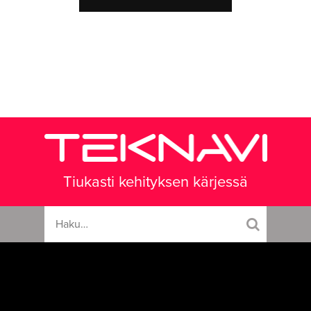
Tiukasti kehityksen kärjessä