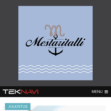
MENU
AUTOT
DIGI
▼
▼
JULKISTUS
UUTISET
UUTISET