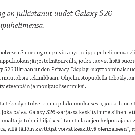
g on julkistanut uudet Galaxy S26 -
upuhelimensa.
olvessa Samsung on päivittänyt huippupuhelimensa v
ppuluokan järjestelmäpiireillä, jotka tuovat lisää suor
axy S26 Ultraan uuden Privacy Display -näyttöominaisuu
 muutoksia tekniikkaan. Ohjelmistopuolella tekoälytoi
tty eteenpäin ja monipuolisemmiksi.
 tekoälyn tulee toimia johdonmukaisesti, jotta ihmiset
 joka päivä. Galaxy S26 -sarjassa keskityimme siihen, et
omalta ja toimii hiljaisesti taustalla arjen helpottajana 
a, sillä tällöin käyttäjät voivat keskittyä olennaiseen”, 