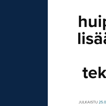
hui
lis
te
JULKAISTU
25.