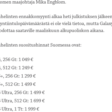
omen maajohtaja Mika Engblom.
helinten ennakkomyynti alkaa heti julkistuksen jälkeen
yyntiintulopäivämäärästä ei ole vielä tietoa, mutta Galax
odottaa saataville maaliskuun alkupuoliskon aikana.
uhelinten suositushinnat Suomessa ovat:
, 256 Gt: 1 049 €
, 512 Gt: 1 249 €
+, 256 Gt: 1 299 €
+, 512 Gt: 1 499 €
 Ultra, 256 Gt: 1 499 €
 Ultra, 512 Gt: 1 699 €
Ultra, 1 Tt: 1 999 €