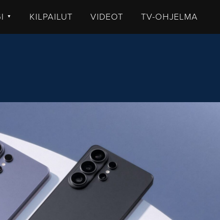
GI
KILPAILUT
VIDEOT
TV-OHJELMA
▼
TISET
LKISTUKSET
UHUT
STIT
MMENTTI
DEOT