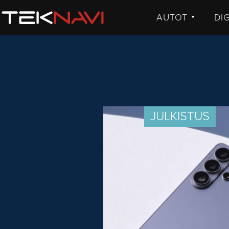
AUTOT
DI
▼
UUTISET
UU
JULKISTUKSET
JU
AJETUT
H
KOMMENTTI
TE
KO
JULKISTUS
VI