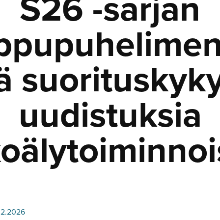
S26 -sarjan
ppupuhelimen
ää suorituskyky
uudistuksia
koälytoiminnoi
02.2026