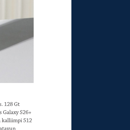
s. 128 Gt
s Galaxy S26+
 kalliimpi 512
gatavun