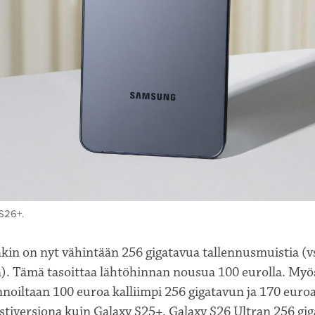
S26+.
kin on nyt vähintään 256 gigatavua tallennusmuistia (v
ä). Tämä tasoittaa lähtöhinnan nousua 100 eurolla. Myö
noiltaan 100 euroa kalliimpi 256 gigatavun ja 170 euroa
stiversiona kuin Galaxy S25+. Galaxy S26 Ultran 256 gi