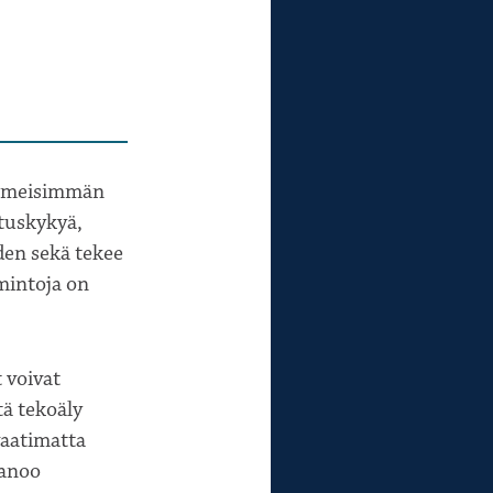
iimeisimmän
ituskykyä,
den sekä tekee
mintoja on
 voivat
tä tekoäly
vaatimatta
sanoo