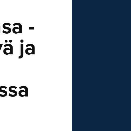
sa -
ä ja
ssa