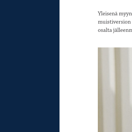
Yleisenä myy
muistiversion 
osalta jälleen