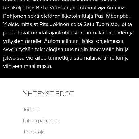
testikuljettaja Risto Virtanen, autotoimittaja Anniina
Pohjonen sekä elektroniikkatoimittaja Pasi Mäenpää.
Yleistoimittajat Rita Jokinen sekä Satu Tuomisto, jotka
johdattavat meidät ajankohtaisten autoalan aiheiden ja
yritysten äärelle. Automaailman lisäksi ohjelmassa
syvennytään teknologian uusimpiin innovaatioihin ja
jaksoissa vierailee tunnettuja suomalaisia urheilun ja
viihteen maailmasta.
YHTEYSTIEDOT
Toimitus
Lähetä palautetta
Tietosuoja