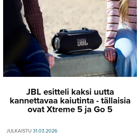
JULKISTUKSET
JULKISTUKSET
AJETUT
HUHUT
KOMMENTTI
TESTIT
KOMMENTTI
VIDEOT
KILPAILUT
VIDEOT
TV-OHJELMA
HAKU
Hae
JBL esitteli kaksi uutta
kannettavaa kaiutinta - tällaisia
ovat Xtreme 5 ja Go 5
JULKAISTU
31.03.2026