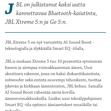
J
BL on julkistanut kaksi uutta
kannettavaa Bluetooth-kaiutinta,
JBL Xtreme 5:n ja Go 5:n.
JBL Xtreme 5 on nyt varustettu AI Sound Boost -
teknologialla ja älykkäällä Smart EQ -tilalla,
JBL:n mukaan Xtreme 5 tuo 10 prosenttia syvemmän
basson ja aiempaa voimakkaamman äänen, Uusi
akustinen rakenne, jossa on kaksi diskanttikaiutinta,
subwoofer sekä entistä suurempi tehonkesto, tuottaa
jykevän ja kirkkaan äänentoiston, JBL kehuu. Samalla
AI Sound Boost vähentää säröä kovilla
äänenvoimakkuuksilla. Lisäksi uusi tekoälypohjainen
Smart EQ -tila optimoi ääniasetukset musiikille tai
puheelle.