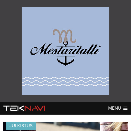
MENU
AUTOT
DIGI
▼
▼
JULKISTUS
UUTISET
UUTISET