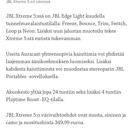
JBL Xtreme 5 eri väreissä.
JBL Xtreme 5:ssä on JBL Edge Light kuudella
tunnelmavalaistustilalla: Freeze, Bounce, Trim, Switch,
Loop ja Neon. Lisäksi uusi jalustan muotoilu tekee
Xtreme 5:stä entistä tukevamman.
Useita Auracast-yhteensopivia kaiuttimia voi yhdistää
laajemman äänikoekmuksen luomiseksi. Lisäksi
kahdesta kaiuttimesta voi muodostaa stereoparin JBL
Portables -sovelluksella.
Akunkesto yltää jopa 24 tuntiin sekä lisäksi 4 tuntiin
Playtime Boost -EQ-tilalla.
JBL Xtreme 5:n värivaihtoehdot ovat musta, sininen ja
camo ja suositushinta 349,99 euroa.