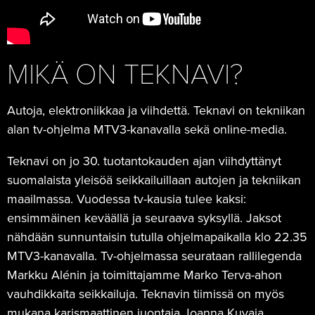
MIKÄ ON TEKNAVI?
Autoja, elektroniikkaa ja viihdettä. Teknavi on tekniikan
alan tv-ohjelma MTV3-kanavalla sekä online-media.
Teknavi on jo 30. tuotantokauden ajan viihdyttänyt
suomalaista yleisöä seikkailuillaan autojen ja tekniikan
maailmassa. Vuodessa tv-kausia tulee kaksi:
ensimmäinen keväällä ja seuraava syksyllä. Jaksot
nähdään sunnuntaisin tutulla ohjelmapaikalla klo 22.35
MTV3-kanavalla. Tv-ohjelmassa seurataan rallilegenda
Markku Alénin ja toimittajamme Marko Terva-ahon
vauhdikkaita seikkailuja. Teknavin tiimissä on myös
mukana karismaattinen juontaja Joanna Kuvaja,