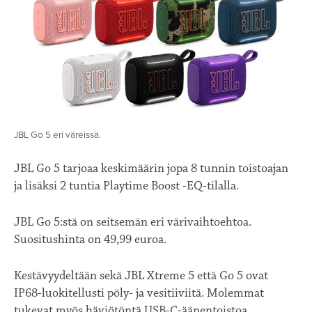
JBL Go 5 eri väreissä.
JBL Go 5 tarjoaa keskimäärin jopa 8 tunnin toistoajan
ja lisäksi 2 tuntia Playtime Boost -EQ-tilalla.
JBL Go 5:stä on seitsemän eri värivaihtoehtoa.
Suositushinta on 49,99 euroa.
Kestävyydeltään sekä JBL Xtreme 5 että Go 5 ovat
IP68-luokitellusti pöly- ja vesitiiviitä. Molemmat
tukevat myös häviötöntä USB-C-äänentoistoa.