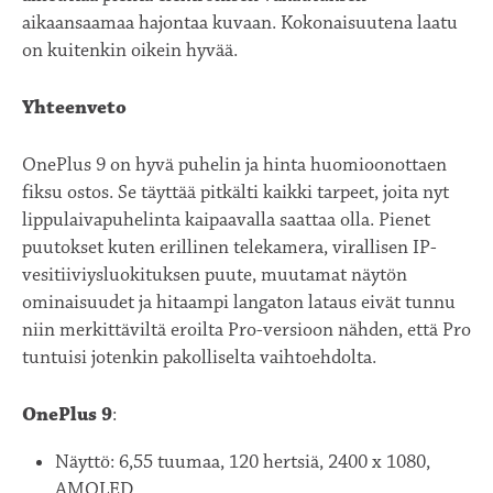
aikaansaamaa hajontaa kuvaan. Kokonaisuutena laatu
on kuitenkin oikein hyvää.
Yhteenveto
OnePlus 9 on hyvä puhelin ja hinta huomioonottaen
fiksu ostos. Se täyttää pitkälti kaikki tarpeet, joita nyt
lippulaivapuhelinta kaipaavalla saattaa olla. Pienet
puutokset kuten erillinen telekamera, virallisen IP-
vesitiiviysluokituksen puute, muutamat näytön
ominaisuudet ja hitaampi langaton lataus eivät tunnu
niin merkittäviltä eroilta Pro-versioon nähden, että Pro
tuntuisi jotenkin pakolliselta vaihtoehdolta.
OnePlus 9
:
Näyttö: 6,55 tuumaa, 120 hertsiä, 2400 x 1080,
AMOLED