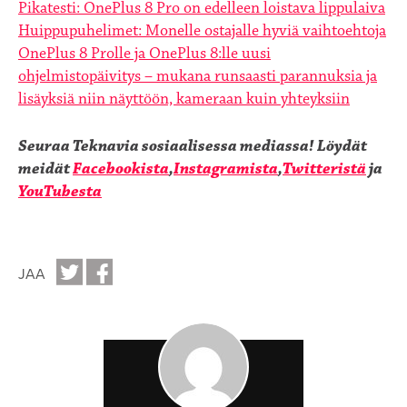
Pikatesti: OnePlus 8 Pro on edelleen loistava lippulaiva
Huippupuhelimet: Monelle ostajalle hyviä vaihtoehtoja
OnePlus 8 Prolle ja OnePlus 8:lle uusi
ohjelmistopäivitys – mukana runsaasti parannuksia ja
lisäyksiä niin näyttöön, kameraan kuin yhteyksiin
Seuraa Teknavia sosiaalisessa mediassa!
Löydät
meidät
Facebookista
,
Instagramista
,
Twitteristä
ja
YouTubesta
JAA