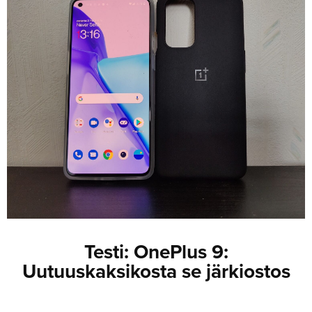
JULKISTUKSET
JULKISTUKSET
AJETUT
HUHUT
KOMMENTTI
TESTIT
KOMMENTTI
VIDEOT
KILPAILUT
VIDEOT
TV-OHJELMA
HAKU
Hae
Testi: OnePlus 9:
Uutuuskaksikosta se järkiostos