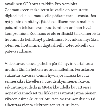
tavallinen OP9 ottaa takkiin Pro-versiolta.
Zoomaukseen tarkoitettu kuvatila on toteutettu
digitaalisella zoomauksella pääkameran kuvasta. Jos
nyt jotain on pitänyt jättää edullisemmasta mallista
pois, niin telekameran puuttuminen on ihan hyvä
kompromissi. Zoomaus ei ole erillisistä telekameroista
huolimatta kehittinyt puhelimissa kovinkaan hyväksi,
joten sen hoitaminen digitaalisella toteutuksella on
pätevä ratkaisu.
Videokuvauksessa puhelin pärjää hyvin vertailussa
muihin tämän hetken uutuusmalleihin. Perustason
vakautus kuvassa toimii hyvin jos haluaa kuvata
esimerkiksi kävellessä. Kuudenkymmenen kuvan
sekuntinopeudella ja 4K-tarkkuudella kuvattaessa
nopeat käännökset tai liikkeet saattavat jättää pienen
viiveen esimerkiksi valotuksen tasapainotukseen tai
aiheuttaa pientä elektronisen vakautuksen