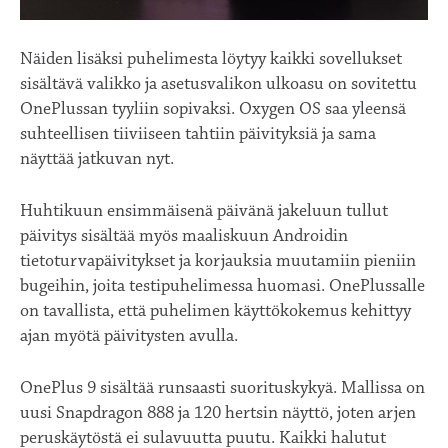
Näiden lisäksi puhelimesta löytyy kaikki sovellukset
sisältävä valikko ja asetusvalikon ulkoasu on sovitettu
OnePlussan tyyliin sopivaksi. Oxygen OS saa yleensä
suhteellisen tiiviiseen tahtiin päivityksiä ja sama
näyttää jatkuvan nyt.
Huhtikuun ensimmäisenä päivänä jakeluun tullut
päivitys sisältää myös maaliskuun Androidin
tietoturvapäivitykset ja korjauksia muutamiin pieniin
bugeihin, joita testipuhelimessa huomasi. OnePlussalle
on tavallista, että puhelimen käyttökokemus kehittyy
ajan myötä päivitysten avulla.
OnePlus 9 sisältää runsaasti suorituskykyä. Mallissa on
uusi Snapdragon 888 ja 120 hertsin näyttö, joten arjen
peruskäytöstä ei sulavuutta puutu. Kaikki halutut