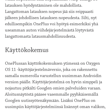
latauksen hyödyntäminen ole mahdollista.
Langattoman latauksen nopeus jää siis reippaasti
jälkeen johdollisen latauksen nopeudesta. Silti, nyt
edullisempikin OnePlus voi hyötyä esimerkiksi yhä
useamman auton viihdejärjestelmästä löytyvästä
langattomasta latausmahdollisuudesta.
Käyttökokemus
OnePlussan käyttökokemuksen ytimessä on Oxygen
OS 11 -käyttöjärjestelmäversio, joka on rakennettu
samalla numerolla varustellun uusimman Androidin
version päälle. Käyttöjärjestelmä on hyvin simppeli ja
nojautuu pitkälti Googlen omien palveluiden varaan.
Aloitusnäytöstä pääsee vasemmalle pyyhkäisemällä
Googlen uutissyötenäkymään. Lisäksi OnePlus on
uusimpiin käyttöjärjestelmiinsä lisännyt oman valikon,