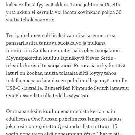
kaksi erillistä fyysistä akkua. Tämä johtuu siitä, että
yhtä akkua ei kerralla voi ladata kovinkaan paljoa 30
wattia tehokkaammin.
Testipuhelimeen oli lisäksi valmiiksi asennettuna
panssarilasilta tuntuva suojakalvo ja mukana
toimitettiin Sandstone-materiaalia oleva suojakuori.
Myyntipakettiin kuuluu läpinäkyvä Never Settle -
tekstillä koristeltu suojakuori. Pistorasiaan kytkettävä
laturi on kookas, mutta toisaalta siitä löytyy tehoa
todella noepaan lataukseen puhelimelle ja myös muille
USB-C -laitteille. Esimerkiksi Nintendo Switch latautuu
OnePlussan laturilla todella säyseästi.
Ominaisuuksiin kuuluu ensimmäistä kertaa näin
edullisessa OnePlussan puhelimessa langaton lataus,
joka tosin on rajoitettu Qi-standardista tuttuun 15
watin nopeuteen eikä nopeamman Warp Charge 50 -