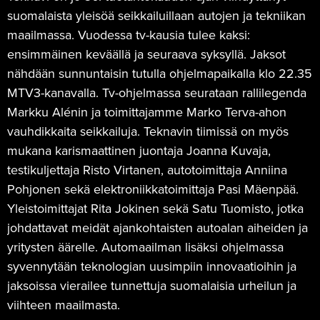
suomalaista yleisöä seikkailuillaan autojen ja tekniikan
maailmassa. Vuodessa tv-kausia tulee kaksi:
ensimmäinen keväällä ja seuraava syksyllä. Jaksot
nähdään sunnuntaisin tutulla ohjelmapaikalla klo 22.35
MTV3-kanavalla. Tv-ohjelmassa seurataan rallilegenda
Markku Alénin ja toimittajamme Marko Terva-ahon
vauhdikkaita seikkailuja. Teknavin tiimissä on myös
mukana karismaattinen juontaja Joanna Kuvaja,
testikuljettaja Risto Virtanen, autotoimittaja Anniina
Pohjonen sekä elektroniikkatoimittaja Pasi Mäenpää.
Yleistoimittajat Rita Jokinen sekä Satu Tuomisto, jotka
johdattavat meidät ajankohtaisten autoalan aiheiden ja
yritysten äärelle. Automaailman lisäksi ohjelmassa
syvennytään teknologian uusimpiin innovaatioihin ja
jaksoissa vierailee tunnettuja suomalaisia urheilun ja
viihteen maailmasta.