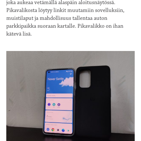
joka aukeaa vetämällä alaspäin aloitusnäytössä.
Pikavalikosta löytyy linkit muutamiin sovelluksiin,
muistilaput ja mahdollisuus tallentaa auton
parkkipaikka suoraan kartalle. Pikavalikko on ihan
kätevä lisä.