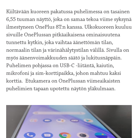
Kiiltävään kuoreen pakatussa puhelimessa on tasainen
6,55 tuuman näyttö, joka on samaa tekoa viime syksynä
ilmestyneen OnePlus 8T:n kanssa. Ulkokuoreen kuuluu
sivuille OnePlussan pitkäaikaisena ominaisuutena
tunnettu kytkin, joka vaihtaa äänettömän tilan,
normaalin tilan ja värinähälytystilan välillä. Sivulla on
myös äänenvoimakkuuden säätö ja lukitusnäppäin.
Puhelimen pohjassa on USB-C -liitäntä, kaiutin,
mikrofoni ja sim-korttipaikka, johon mahtuu kaksi
korttia. Etukamera on OnePlussan viimeaikaisten
puhelimien tapaan upotettu näytön yläkulmaan.