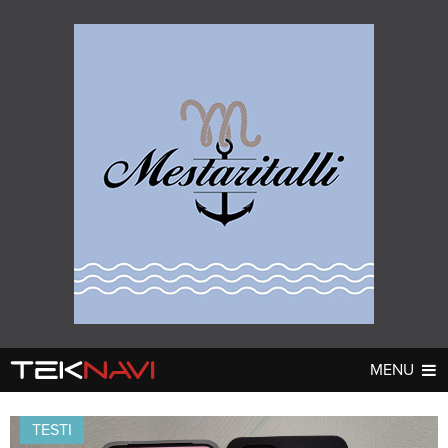
MENU
AUTOT
DIGI
▼
▼
TESTI
UUTISET
UUTISET