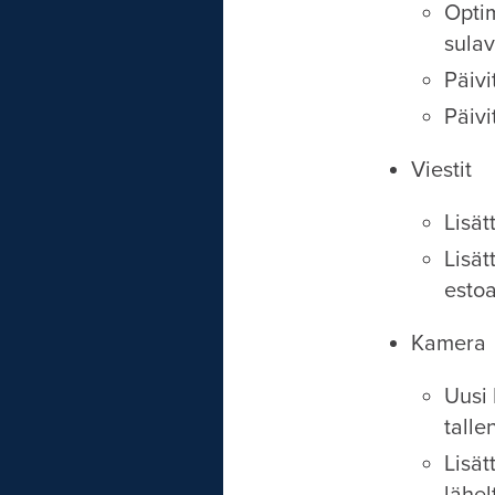
Optim
sula
Päivi
Päivi
Viestit
Lisät
Lisät
estoa
Kamera
Uusi
talle
Lisät