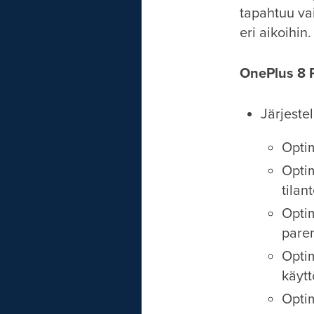
tapahtuu vai
eri aikoihin.
OnePlus 8 
Järjeste
Opti
Opti
tilan
Optim
pare
Opti
käyt
Optim