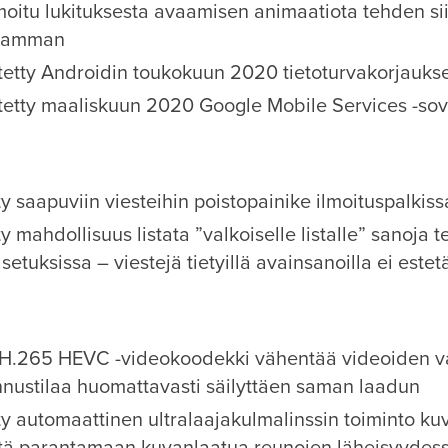
oitu lukituksesta avaamisen animaatiota tehden si
vamman
tetty Androidin toukokuun 2020 tietoturvakorjauks
tetty maaliskuun 2020 Google Mobile Services -sov
ty saapuviin viesteihin poistopainike ilmoituspalkiss
ty mahdollisuus listata ”valkoiselle listalle” sanoja t
setuksissa – viestejä tietyillä avainsanoilla ei estet
 H.265 HEVC -videokoodekki vähentää videoiden 
nnustilaa huomattavasti säilyttäen saman laadun
ty automaattinen ultralaajakulmalinssin toiminto ku