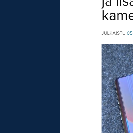
ja li
kame
JULKAISTU
05