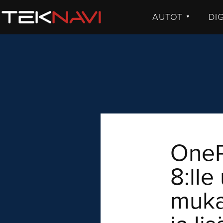
AUTOT
DI
▼
UUTISET
UU
JULKISTUKSET
JU
AJETUT
H
KOMMENTTI
TE
KO
VI
OneP
8:lle
muka