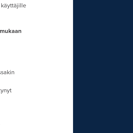
käyttäjille
n mukaan
ssakin
tynyt
i