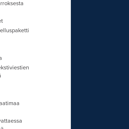
irroksesta
et
elluspaketti
a
ekstiviestien
ä
vaatimaa
vattaessa