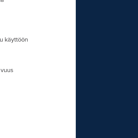
sä
tu käyttöön
avuus