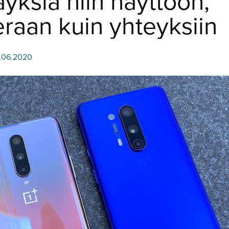
säyksiä niin näyttöön,
raan kuin yhteyksiin
.06.2020