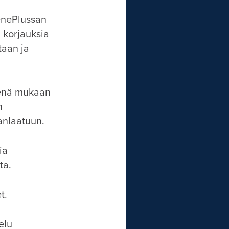
 OnePlussan
, korjauksia
taan ja
senä mukaan
n
anlaatuun.
ia
ta.
t.
elu