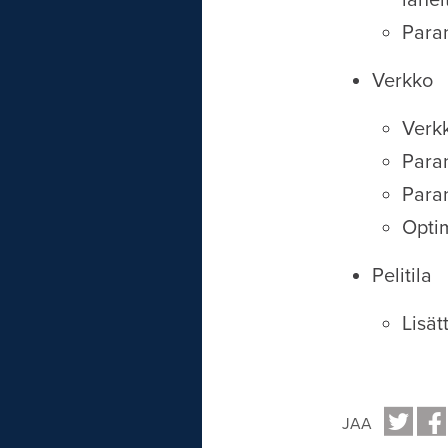
lähe
Para
Verkko
Verkk
Para
Paran
Optim
Pelitila
Lisät
JAA