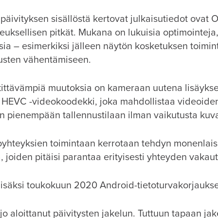
 päivityksen sisällöstä kertovat julkaisutiedot ovat
euksellisen pitkät. Mukana on lukuisia optimointeja
sia – esimerkiksi jälleen näytön kosketuksen toimin
usten vähentämiseen.
kittävämpiä muutoksia on kameraan uutena lisäyk
5 HEVC -videokoodekki, joka mahdollistaa videoide
 pienempään tallennustilaan ilman vaikutusta kuv
yhteyksien toimintaan kerrotaan tehdyn monenlais
 joiden pitäisi parantaa erityisesti yhteyden vakaut
isäksi toukokuun 2020 Android-tietoturvakorjaukse
o aloittanut päivitysten jakelun. Tuttuun tapaan jak