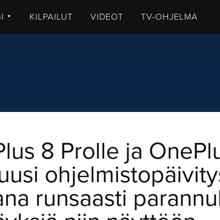
GI
KILPAILUT
VIDEOT
TV-OHJELMA
▼
TISET
LKISTUKSET
UHUT
STIT
MMENTTI
DEOT
lus 8 Prolle ja OnePl
 uusi ohjelmistopäivity
na runsaasti parannu