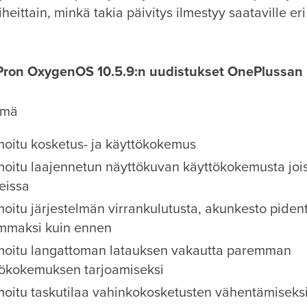
heittain, minkä takia päivitys ilmestyy saataville eri 
Pron OxygenOS 10.5.9:n uudistukset OnePlussa
lmä
moitu kosketus- ja käyttökokemus
moitu laajennetun näyttökuvan käyttökokemusta joi
teissa
oitu järjestelmän virrankulutusta, akunkesto piden
mmaksi kuin ennen
moitu langattoman latauksen vakautta paremman
tökokemuksen tarjoamiseksi
oitu taskutilaa vahinkokosketusten vähentämiseks