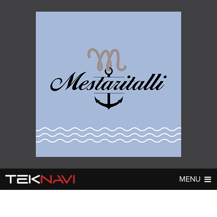
MENU
AUTOT
DIGI
▼
▼
UUTISET
UUTISET