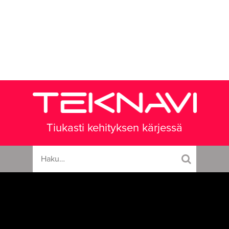
Tiukasti kehityksen kärjessä