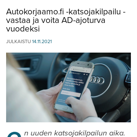
JULKISTUKSET
JULKISTUKSET
Autokorjaamo.fi -katsojakilpailu -
AJETUT
HUHUT
vastaa ja voita AD-ajoturva
KOMMENTTI
TESTIT
vuodeksi
KOMMENTTI
VIDEOT
JULKAISTU
14.11.2021
KILPAILUT
VIDEOT
TV-OHJELMA
HAKU
Hae
n uuden katsojakilpailun aika.