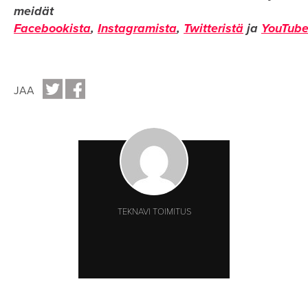
meidät
Facebookista
,
Instagramista
,
Twitteristä
ja
YouTube
JAA
TEKNAVI TOIMITUS