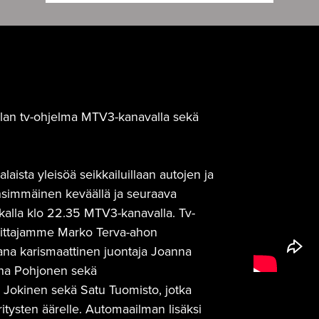
n alan tv-ohjelma MTV3-kanavalla sekä
aista yleisöä seikkailuillaan autojen ja
ensimmäinen keväällä ja seuraava
ikalla klo 22.35 MTV3-kanavalla. Tv-
imittajamme Marko Terva-ahon
ana karismaattinen juontaja Joanna
niina Pohjonen sekä
ta Jokinen sekä Satu Tuomisto, jotka
itysten äärelle. Automaailman lisäksi