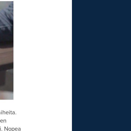
iheita.
den
ti. Nopea