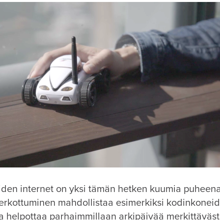
neiden internet on yksi tämän hetken kuumia puheena
verkottuminen mahdollistaa esimerkiksi kodinkonei
ja helpottaa parhaimmillaan arkipäivää merkittäväs