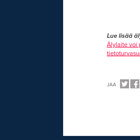
Lue lisää äl
Älylaite vo
tietoturvas
JAA