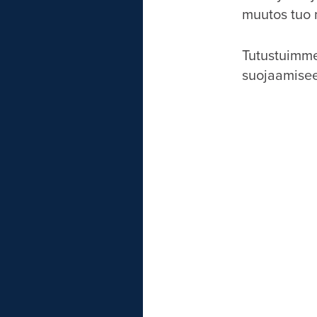
muutos tuo m
Tutustuimme 
suojaamise