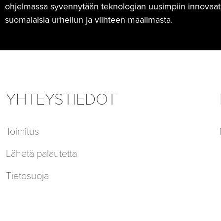
ohjelmassa syvennytään teknologian uusimpiin innovaatioi
suomalaisia urheilun ja viihteen maailmasta.
YHTEYSTIEDOT
Toimitus
Lähetä palautetta
Tietosuoja