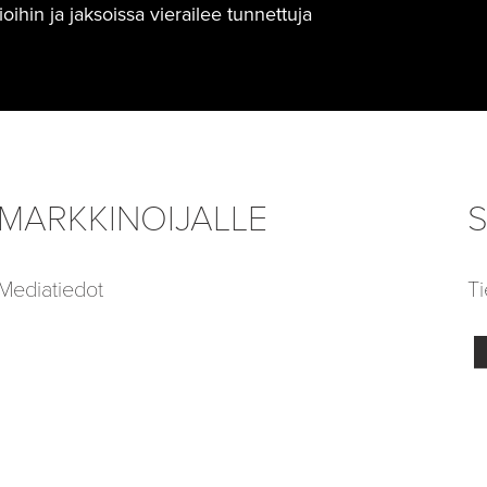
hin ja jaksoissa vierailee tunnettuja
MARKKINOIJALLE
S
Mediatiedot
Ti