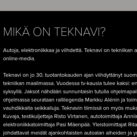
MIKÄ ON TEKNAVI?
Autoja, elektroniikkaa ja viihdettä. Teknavi on tekniika
online-media.
Teknavi on jo 30. tuotantokauden ajan viihdyttänyt suomal
tekniikan maailmassa. Vuodessa tv-kausia tulee kaksi: 
syksyllä. Jaksot nähdään sunnuntaisin tutulla ohjelmapa
ohjelmassa seurataan rallilegenda Markku Alénin ja to
vauhdikkaita seikkailuja. Teknavin tiimissä on myös muk
Kuvaja, testikuljettaja Risto Virtanen, autotoimittaja An
elektroniikkatoimittaja Pasi Mäenpää. Yleistoimittajat Ri
johdattavat meidät ajankohtaisten autoalan aiheiden ja yr