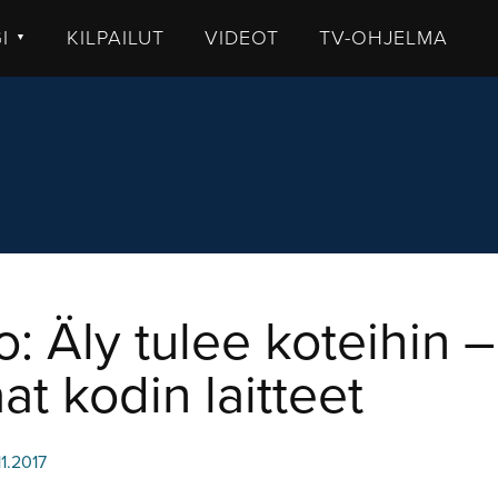
GI
KILPAILUT
VIDEOT
TV-OHJELMA
▼
TISET
LKISTUKSET
UHUT
STIT
MMENTTI
DEOT
: Äly tulee koteihin –
at kodin laitteet
11.2017