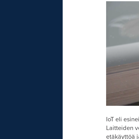
IoT eli esi
Laitteiden 
etäkäyttöä 