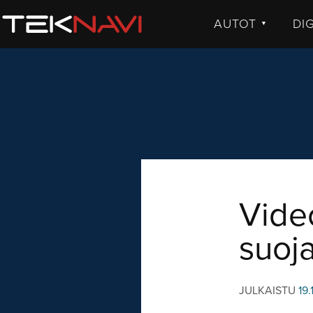
AUTOT
DI
▼
UUTISET
UU
JULKISTUKSET
JU
AJETUT
H
KOMMENTTI
TE
KO
VI
Video
suoja
JULKAISTU
19.