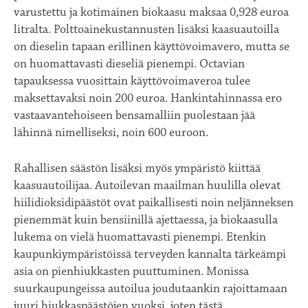
varustettu ja kotimainen biokaasu maksaa 0,928 euroa
litralta. Polttoainekustannusten lisäksi kaasuautoilla
on dieselin tapaan erillinen käyttövoimavero, mutta se
on huomattavasti dieseliä pienempi. Octavian
tapauksessa vuosittain käyttövoimaveroa tulee
maksettavaksi noin 200 euroa. Hankintahinnassa ero
vastaavantehoiseen bensamalliin puolestaan jää
lähinnä nimelliseksi, noin 600 euroon.
Rahallisen säästön lisäksi myös ympäristö kiittää
kaasuautoilijaa. Autoilevan maailman huulilla olevat
hiilidioksidipäästöt ovat paikallisesti noin neljänneksen
pienemmät kuin bensiinillä ajettaessa, ja biokaasulla
lukema on vielä huomattavasti pienempi. Etenkin
kaupunkiympäristöissä terveyden kannalta tärkeämpi
asia on pienhiukkasten puuttuminen. Monissa
suurkaupungeissa autoilua joudutaankin rajoittamaan
juuri hiukkaspäästöjen vuoksi, joten tästä