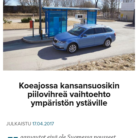
JULKISTUKSET
JULKISTUKSET
AJETUT
HUHUT
KOMMENTTI
TESTIT
KOMMENTTI
VIDEOT
KILPAILUT
VIDEOT
TV-OHJELMA
HAKU
Hae
Koeajossa kansansuosikin
piilovihreä vaihtoehto
ympäristön ystäville
JULKAISTU
17.04.2017