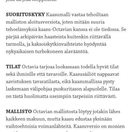
SUORITUSKYKY
Kaasumalli vastaa tehoiltaan
malliston aloitusversiota, joten mitään suuria
tehoelämyksiä kaasu-Octavian kanssa ei ole tiedossa. Se
pärjää arkipäivän haasteista kuitenkin riittävällä
tarmolla, ja kaksoiskytkinvaihteisto hyödyntää
nykyaikaisen turbokoneen alavääntöä.
TILAT
Octavia tarjoaa luokassaan todella hyvät tilat
sekä ihmisille että tavaroille. Kaasusäiliöt nappaavat
aavistuksen tavaratilasta, eikä kaasumallissa pysty
laskemaan välipohjaa puskuritason alapuolelle. Tilaa
on tästä huolimatta useimpiin tarpeisiin riittävästi.
MALLISTO
Octavian mallistosta löytyy jotakin lähes
kaikkeen makuun, mutta kaasu edustaa yksinään
vaihtoehtoisia voimanlähteitä. Kaasuversio on monien