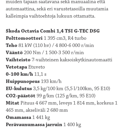
muiden tapaan saatavana sekä manuaalina että
automaattina, sekä eri varustetasoilla muutamia
kalleimpia vaihtoehtoja lukuun ottamatta.
Skoda Octavia Combi 1,4 TSI G-TEC DSG
Polttomoottori
1 395 cm3, R4 turbo
Teho
81 kW (110 hv) / 4 800-6 000 r/min
Vääntö
200 Nm / 1 500-3 500 r/min
Vaihteisto
7-vaihteinen kaksoiskytkinautomaatti
Vetotapa
Etuveto
0-100 km/h
11,1 s
Huippunopeus
193 km/h
EU-kulutus
3,5 kg/100 km (5,5 l/100km, 95 E10)
CO2-päästöt
99 g/km (125 g/km, 95 E10)
Mitat
Pituus 4 667 mm, leveys 1 814 mm, korkeus 1
465 mm, akseliväli 2 680 mm
Omamassa
1 441 kg
Perävaunumassa jarruin
1 400 kg