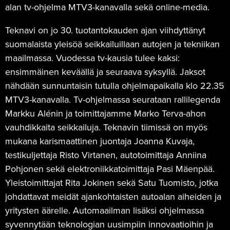
alan tv-ohjelma MTV3-kanavalla sekä online-media.
Teknavi on jo 30. tuotantokauden ajan viihdyttänyt
suomalaista yleisöä seikkailuillaan autojen ja tekniikan
maailmassa. Vuodessa tv-kausia tulee kaksi:
ensimmäinen keväällä ja seuraava syksyllä. Jaksot
nähdään sunnuntaisin tutulla ohjelmapaikalla klo 22.35
MTV3-kanavalla. Tv-ohjelmassa seurataan rallilegenda
Markku Alénin ja toimittajamme Marko Terva-ahon
vauhdikkaita seikkailuja. Teknavin tiimissä on myös
mukana karismaattinen juontaja Joanna Kuvaja,
testikuljettaja Risto Virtanen, autotoimittaja Anniina
Pohjonen sekä elektroniikkatoimittaja Pasi Mäenpää.
Yleistoimittajat Rita Jokinen sekä Satu Tuomisto, jotka
johdattavat meidät ajankohtaisten autoalan aiheiden ja
yritysten äärelle. Automaailman lisäksi ohjelmassa
syvennytään teknologian uusimpiin innovaatioihin ja