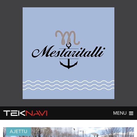
MENU
AUTOT
DIGI
▼
▼
AJETTU
UUTISET
UUTISET