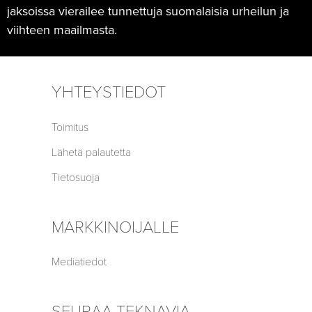
jaksoissa vierailee tunnettuja suomalaisia urheilun ja
viihteen maailmasta.
YHTEYSTIEDOT
Toimitus
Lähetä palautetta
Tietosuoja
MARKKINOIJALLE
Mediatiedot
SEURAA TEKNAVIA