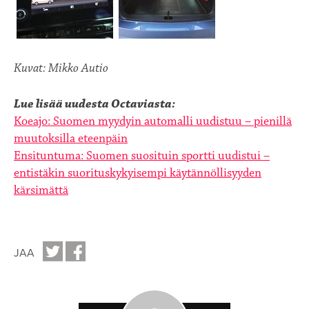
Kuvat: Mikko Autio
Lue lisää uudesta Octaviasta:
Koeajo: Suomen myydyin automalli uudistuu – pienillä
muutoksilla eteenpäin
Ensituntuma: Suomen suosituin sportti uudistui –
entistäkin suorituskykyisempi käytännöllisyyden
kärsimättä​​​​​​​
JAA