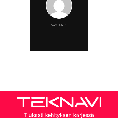
SAMI KALSI
Tiukasti kehityksen kärjessä