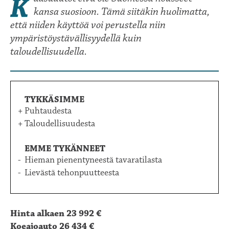
Kaasuautot eivä ole Suomessa nousseet
kansa suosioon. Tämä siitäkin huolimatta,
että niiden käyttöä voi perustella niin
ympäristöystävällisyydellä kuin
taloudellisuudella.
TYKKÄSIMME
Puhtaudesta
Taloudellisuudesta
EMME TYKÄNNEET
Hieman pienentyneestä tavaratilasta
Lievästä tehonpuutteesta
Hinta alkaen 23 992 €
Koeajoauto 26 434 €