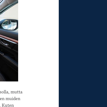
solla, mutta
iden muiden
a. Kuten