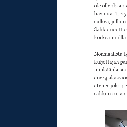
ole ollenkaan 
häviöitä. Tiet
sulkea, jolloi
Sähkömoottori
korkeammilla 
Normaalista t
kuljettajan pa
minkäänlaisia
energiakaavio
etenee joko p
sähkön turvin t