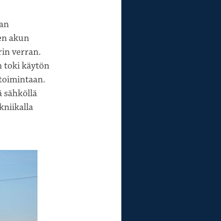
aan
nen akun
rin verran.
 toki käytön
 toimintaan.
ä sähköllä
kniikalla