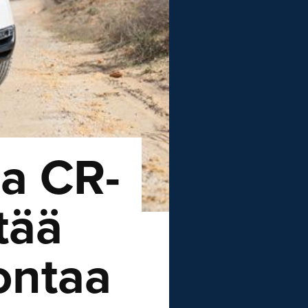
a CR-
tää
jontaa