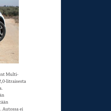
ent Multi-
0-litraisesta
a.
ään
tään
. Autossa ei