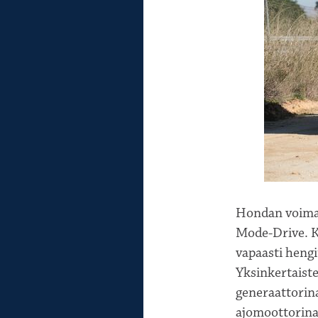
Hondan voimali
Mode-Drive. K
vapaasti heng
Yksinkertaiste
generaattorin
ajomoottorina 