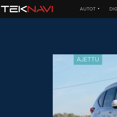
AUTOT
DI
▼
UUTISET
UU
JULKISTUKSET
JU
AJETUT
H
KOMMENTTI
TE
KO
AJETTU
VI