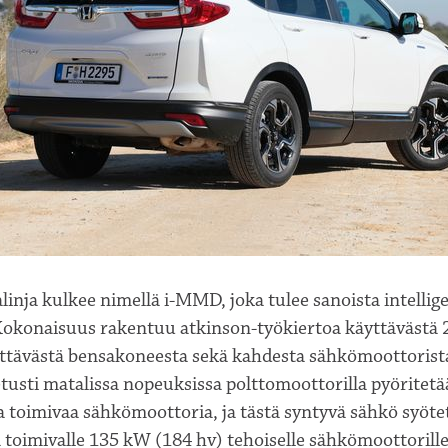
nja kulkee nimellä i-MMD, joka tulee sanoista intellig
okonaisuus rakentuu atkinson-työkiertoa käyttävästä 2,
ittävästä bensakoneesta sekä kahdesta sähkömoottorist
tusti matalissa nopeuksissa polttomoottorilla pyöritet
a toimivaa sähkömoottoria, ja tästä syntyvä sähkö syöte
toimivalle 135 kW (184 hv) tehoiselle sähkömoottorille