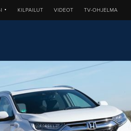
GI
KILPAILUT
VIDEOT
TV-OHJELMA
▼
TISET
LKISTUKSET
UHUT
STIT
MMENTTI
DEOT