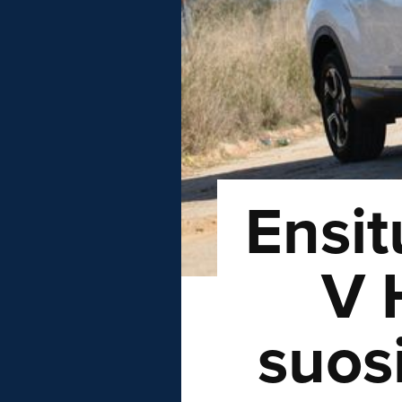
Ensi
V 
suosi