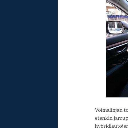
Voimalinjan t
etenkin jarru
hybridiautojen