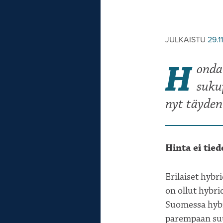
JULKAISTU
29.1
H
onda
suku
nyt täyden
Hinta ei tied
Erilaiset hybr
on ollut hybri
Suomessa hybri
parempaan suun