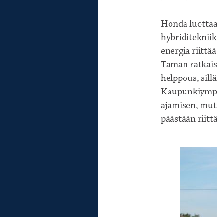
Honda luottaa 
hybriditekniik
energia riittä
Tämän ratkais
helppous, sill
Kaupunkiympäri
ajamisen, mutt
päästään riit