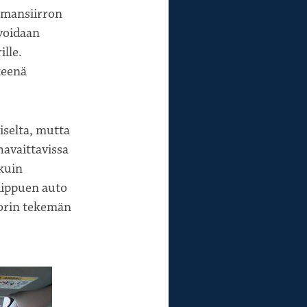
oimansiirron
 voidaan
ille.
teenä
iselta, mutta
havaittavissa
kuin
iippuen auto
torin tekemän