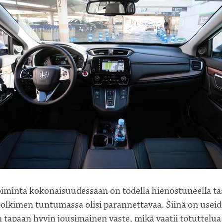
oiminta kokonaisuudessaan on todella hienostuneella ta
polkimen tuntumassa olisi parannettavaa. Siinä on use
 tapaan hyvin jousimainen vaste, mikä vaatii totuttelu