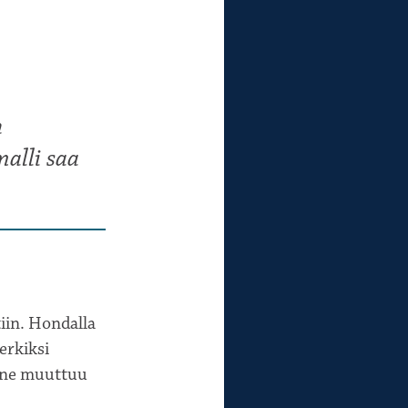
n
alli saa
tiin. Hondalla
erkiksi
anne muuttuu