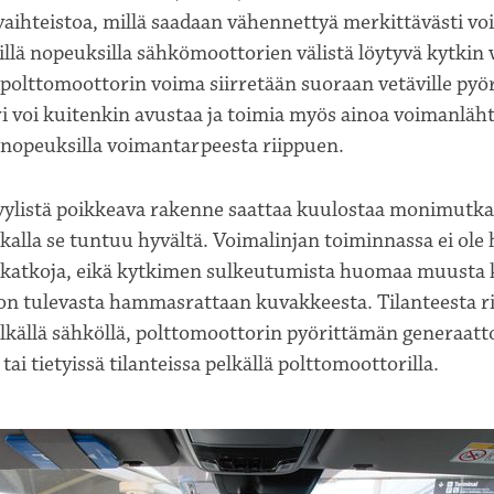
vaihteistoa, millä saadaan vähennettyä merkittävästi v
yillä nopeuksilla sähkömoottorien välistä löytyvä kytkin
n polttomoottorin voima siirretään suoraan vetäville pyör
 voi kuitenkin avustaa ja toimia myös ainoa voimanläh
nopeuksilla voimantarpeesta riippuen.
yylistä poikkeava rakenne saattaa kuulostaa monimutka
ikalla se tuntuu hyvältä. Voimalinjan toiminnassa ei ole 
 katkoja, eikä kytkimen sulkeutumista huomaa muusta 
on tulevasta hammasrattaan kuvakkeesta. Tilanteesta r
elkällä sähköllä, polttomoottorin pyörittämän generaat
ai tietyissä tilanteissa pelkällä polttomoottorilla.