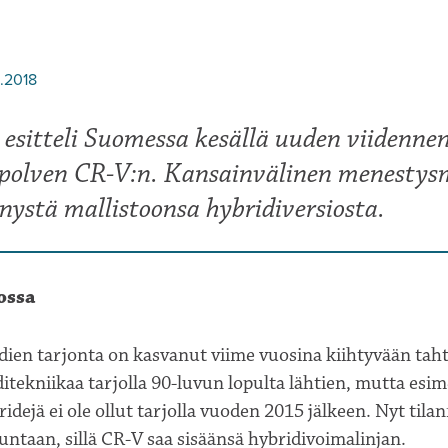
1.2018
 esitteli Suomessa kesällä uuden viidenne
polven CR-V:n. Kansainvälinen menestysm
nystä mallistoonsa hybridiversiosta.
ossa
idien tarjonta on kasvanut viime vuosina kiihtyvään tah
ditekniikaa tarjolla 90-luvun lopulta lähtien, mutta esim
dejä ei ole ollut tarjolla vuoden 2015 jälkeen. Nyt til
taan, sillä CR-V saa sisäänsä hybridivoimalinjan.