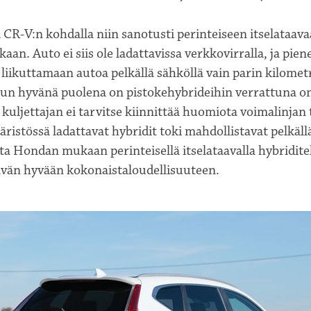
CR-V:n kohdalla niin sanotusti perinteiseen itselataav
kaan. Auto ei siis ole ladattavissa verkkovirralla, ja pie
ä liikuttamaan autoa pelkällä sähköllä vain parin kilomet
un hyvänä puolena on pistokehybrideihin verrattuna on
ä kuljettajan ei tarvitse kiinnittää huomiota voimalinjan
stössä ladattavat hybridit toki mahdollistavat pelkäll
a Hondan mukaan perinteisellä itselataavalla hybridite
tävän hyvään kokonaistaloudellisuuteen.