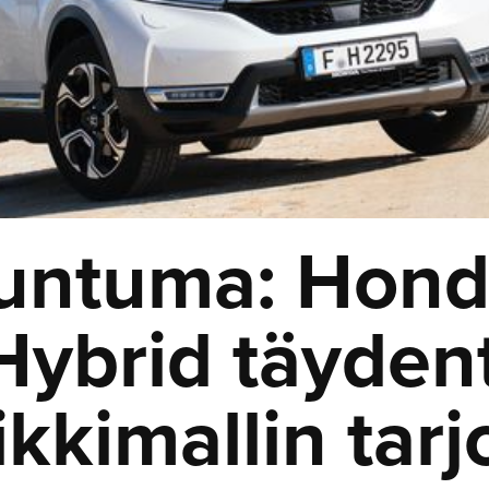
tuntuma: Hond
Hybrid täyden
kkimallin tar