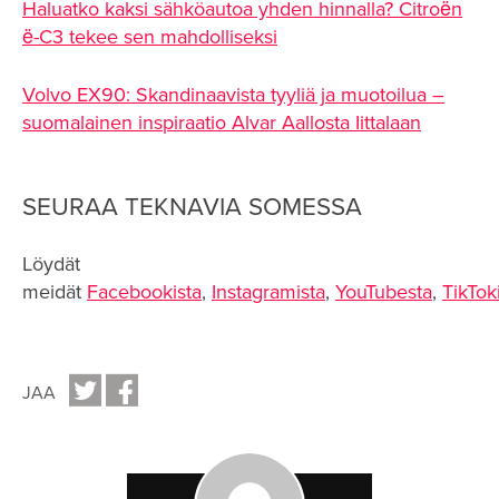
Haluatko kaksi sähköautoa yhden hinnalla? Citroën
ë-C3 tekee sen mahdolliseksi
Volvo EX90: Skandinaavista tyyliä ja muotoilua –
suomalainen inspiraatio Alvar Aallosta Iittalaan
SEURAA TEKNAVIA SOMESSA
Löydät
meidät
Facebookista
,
Instagramista
,
YouTubesta
,
TikTok
JAA