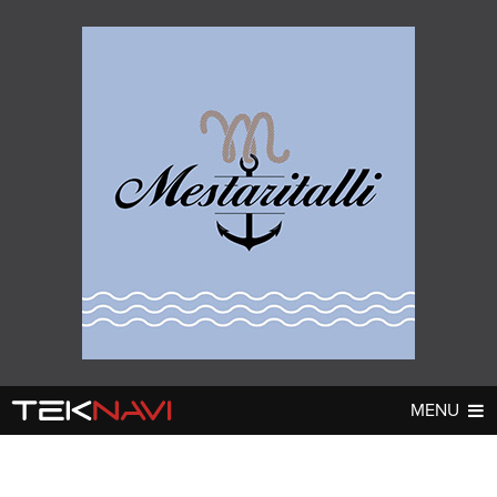
MENU
AUTOT
DIGI
▼
▼
UUTISET
UUTISET