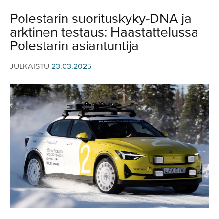
JULKISTUKSET
JULKISTUKSET
Polestarin suorituskyky-DNA ja
AJETUT
HUHUT
arktinen testaus: Haastattelussa
KOMMENTTI
TESTIT
Polestarin asiantuntija
KOMMENTTI
VIDEOT
JULKAISTU
23.03.2025
KILPAILUT
VIDEOT
TV-OHJELMA
HAKU
Hae