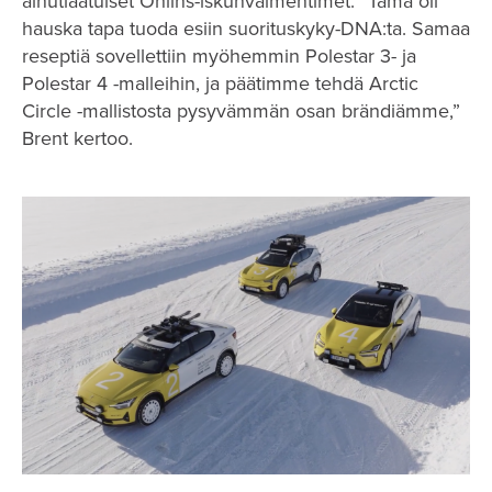
ainutlaatuiset Öhlins-iskunvaimentimet. ”Tämä oli
hauska tapa tuoda esiin suorituskyky-DNA:ta. Samaa
reseptiä sovellettiin myöhemmin Polestar 3- ja
Polestar 4 -malleihin, ja päätimme tehdä Arctic
Circle -mallistosta pysyvämmän osan brändiämme,”
Brent kertoo.