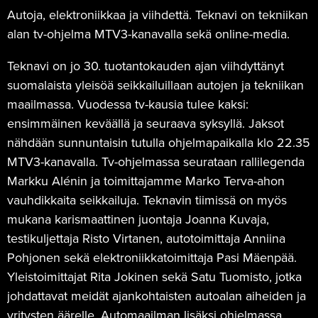
Autoja, elektroniikkaa ja viihdettä. Teknavi on tekniikan
alan tv-ohjelma MTV3-kanavalla sekä online-media.
Teknavi on jo 30. tuotantokauden ajan viihdyttänyt
suomalaista yleisöä seikkailuillaan autojen ja tekniikan
maailmassa. Vuodessa tv-kausia tulee kaksi:
ensimmäinen keväällä ja seuraava syksyllä. Jaksot
nähdään sunnuntaisin tutulla ohjelmapaikalla klo 22.35
MTV3-kanavalla. Tv-ohjelmassa seurataan rallilegenda
Markku Alénin ja toimittajamme Marko Terva-ahon
vauhdikkaita seikkailuja. Teknavin tiimissä on myös
mukana karismaattinen juontaja Joanna Kuvaja,
testikuljettaja Risto Virtanen, autotoimittaja Anniina
Pohjonen sekä elektroniikkatoimittaja Pasi Mäenpää.
Yleistoimittajat Rita Jokinen sekä Satu Tuomisto, jotka
johdattavat meidät ajankohtaisten autoalan aiheiden ja
yritysten äärelle. Automaailman lisäksi ohjelmassa