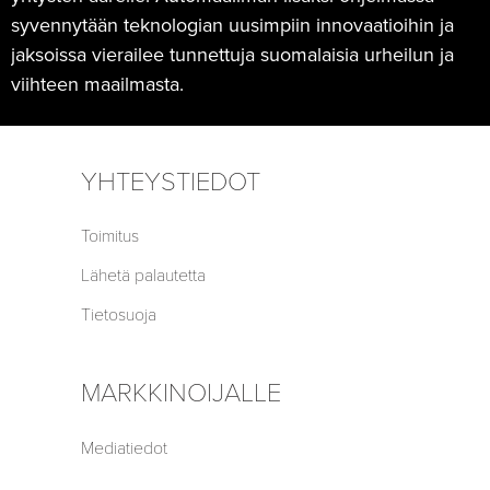
syvennytään teknologian uusimpiin innovaatioihin ja
jaksoissa vierailee tunnettuja suomalaisia urheilun ja
viihteen maailmasta.
YHTEYSTIEDOT
Toimitus
Lähetä palautetta
Tietosuoja
MARKKINOIJALLE
Mediatiedot