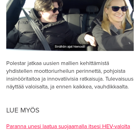
Polestar jatkaa uusien mallien kehittämistä
yhdistellen moottoriurheilun perinnettä, pohjoista
insinööritaitoa ja innovatiivisia ratkaisuja. Tulevaisuus
näyttää valoisalta, ja ennen kaikkea, vauhdikkaalta.
LUE MYÖS
Paranna unesi laatua suojaamalla itsesi HEV-valolta