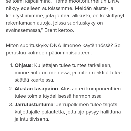
se toimi kilpatiiminä. ”Tämä moottoriurheilun DNA
näkyy edelleen autoissamme. Meidän alusta- ja
kehitystiimimme, jota johtaa rallikuski, on keskittynyt
rakentamaan autoja, joissa suorituskyky on
avainasemassa,” Brent kertoo.
Miten suorituskyky-DNA ilmenee käytännössä? Se
perustuu kolmeen pääominaisuuteen:
Ohjaus
: Kuljettajan tulee tuntea tarkalleen,
minne auto on menossa, ja miten reaktiot tulee
säätää kaarteissa.
Alustan tasapaino
: Alustan eri komponenttien
tulee toimia täydellisessä harmoniassa.
Jarrutustuntuma
: Jarrupolkimen tulee tarjota
kuljettajalle palautetta, jotta ajo pysyy hallittuna
ja intuitiivisena.