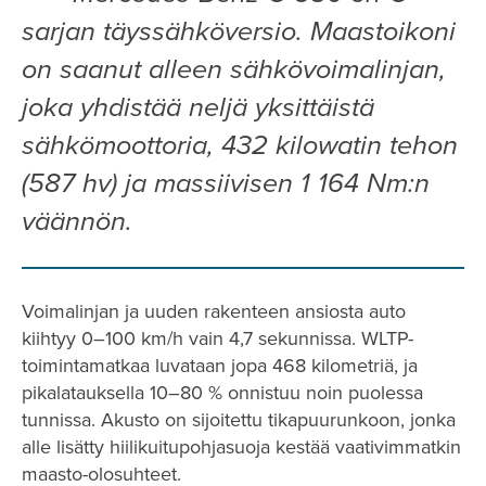
sarjan täyssähköversio. Maastoikoni
on saanut alleen sähkövoimalinjan,
joka yhdistää neljä yksittäistä
sähkömoottoria, 432 kilowatin tehon
(587 hv) ja massiivisen 1 164 Nm:n
väännön.
Voimalinjan ja uuden rakenteen ansiosta auto
kiihtyy 0–100 km/h vain 4,7 sekunnissa. WLTP-
toimintamatkaa luvataan jopa 468 kilometriä, ja
pikalatauksella 10–80 % onnistuu noin puolessa
tunnissa. Akusto on sijoitettu tikapuurunkoon, jonka
alle lisätty hiilikuitupohjasuoja kestää vaativimmatkin
maasto-olosuhteet.