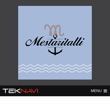
MENU
AUTOT
DIGI
▼
▼
UUTISET
UUTISET