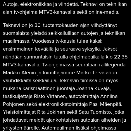
Autoja, elektroniikkaa ja viihdettä. Teknavi on tekniikan
alan tv-ohjelma MTV3-kanavalla sekä online-media.
Teknavi on jo 30. tuotantokauden ajan viihdyttänyt
suomalaista yleisöä seikkailuillaan autojen ja tekniikan
maailmassa. Vuodessa tv-kausia tulee kaksi:
ensimmäinen keväällä ja seuraava syksyllä. Jaksot
nähdään sunnuntaisin tutulla ohjelmapaikalla klo 22.35
MTV3-kanavalla. Tv-ohjelmassa seurataan rallilegenda
Markku Alénin ja toimittajamme Marko Terva-ahon
vauhdikkaita seikkailuja. Teknavin tiimissä on myös
mukana karismaattinen juontaja Joanna Kuvaja,
testikuljettaja Risto Virtanen, autotoimittaja Anniina
Pohjonen sekä elektroniikkatoimittaja Pasi Mäenpää.
Yleistoimittajat Rita Jokinen sekä Satu Tuomisto, jotka
johdattavat meidät ajankohtaisten autoalan aiheiden ja
yritysten äärelle. Automaailman lisäksi ohjelmassa