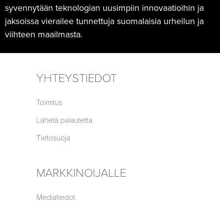
syvennytään teknologian uusimpiin innovaatioihin ja
jaksoissa vierailee tunnettuja suomalaisia urheilun ja
viihteen maailmasta.
YHTEYSTIEDOT
Toimitus
Lähetä palautetta
Tietosuoja
MARKKINOIJALLE
Mediatiedot