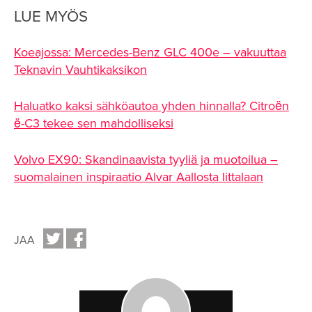
LUE MYÖS
Koeajossa: Mercedes-Benz GLC 400e – vakuuttaa
Teknavin Vauhtikaksikon
Haluatko kaksi sähköautoa yhden hinnalla? Citroën
ë-C3 tekee sen mahdolliseksi
Volvo EX90: Skandinaavista tyyliä ja muotoilua –
suomalainen inspiraatio Alvar Aallosta Iittalaan
JAA