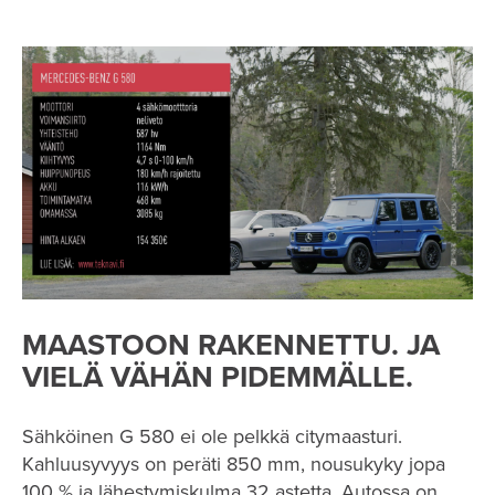
MAASTOON RAKENNETTU. JA
VIELÄ VÄHÄN PIDEMMÄLLE.
Sähköinen G 580 ei ole pelkkä citymaasturi.
Kahluusyvyys on peräti 850 mm, nousukyky jopa
100 % ja lähestymiskulma 32 astetta. Autossa on