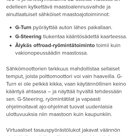
edelleen kytkettävä maastoalennusvaihde ja
ainutlaatuiset sähköiset maastoajotoiminnot:
G-Turn
pyöräyttää auton lähes paikallaan.
G-Steering
tiukentaa kääntösädettä kaarteessa.
Älykäs offroad-ryömintätoiminto
toimii kuin
vakionopeussäädin maastossa.
Sähkömoottorien tarkkuus mahdollistaa sellaiset
temput, joista polttomoottori voi vain haaveilla. G-
Turn ei ole pelkkä kikka, vaan käytännöllinen keino
kääntyä ahtaassa – ja näyttää hyvältä tehdessään
sen. G-Steering, ryömintätilat ja vapaasti
ohjelmoitavat ajo-ohjelmat tuovat uudenlaisia
ulottuvuuksia niin maastoon kuin kaupunkiin.
Virtuaaliset tasauspyörästölukot jakavat väännön