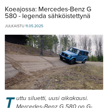
JULKISTUKSET
JULKISTUKSET
Koeajossa: Mercedes-Benz G
AJETUT
HUHUT
580 - legenda sähköistettynä
KOMMENTTI
TESTIT
KOMMENTTI
JULKAISTU
11.05.2025
VIDEOT
KILPAILUT
VIDEOT
TV-OHJELMA
HAKU
Hae
T
uttu siluetti, uusi aikakausi.
Mercedes-Benz G 580 on G-