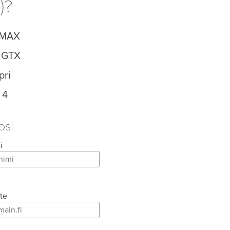
)?
-MAX
z GTX
pri
 4
osi
i
te