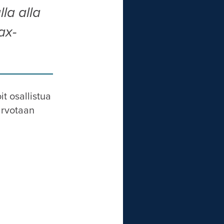
la alla
ax-
it osallistua
arvotaan