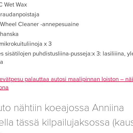
C Wet Wax
 -raudanpoistaja
 Wheel Cleaner -annepesuaine
uhanska
 mikrokuituliinoja x 3
sisätilojen puhdistusliina-pusseja:x 3: lasiliiina, yle
na
evätpesu palauttaa autosi maalipinnan loiston – näil
tona
to nähtiin koeajossa Anniina
lla tässä kilpailujaksossa (kaus