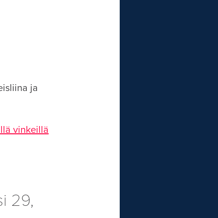
isliina ja
lä vinkeillä
i 29,