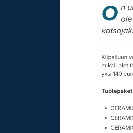
O
n u
ole
katsojaki
Kilpailuun v
mikäli olet 
yksi 140 eur
Tuotepaketi
CERAMI
CERAMIC
CERAMIC