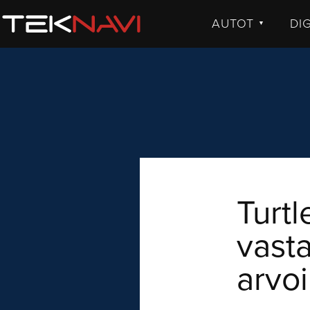
AUTOT
DI
▼
UUTISET
UU
JULKISTUKSET
JU
AJETUT
H
KOMMENTTI
TE
KO
VI
Turtl
vasta
arvoi