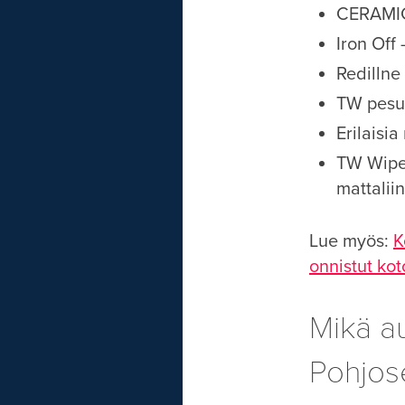
CERAMI
Iron Off
Redillne
TW pes
Erilaisia
TW Wipes 
mattalii
Lue myös:
K
onnistut ko
Mikä au
Pohjose