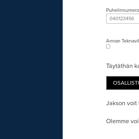
Puhelinnumer
Annan Teknavil
Täytäthän ka
Jakson voi
Olemme voit