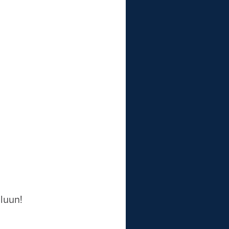
n
luun!