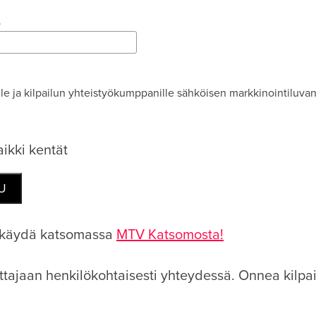
o
le ja kilpailun yhteistyökumppanille sähköisen markkinointiluva
ikki kentät
t käydä katsomassa
MTV Katsomosta!
tajaan henkilökohtaisesti yhteydessä. Onnea kilpai