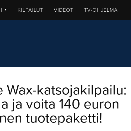
GI
KILPAILUT
VIDEOT
TV-OHJELMA
▼
TISET
LKISTUKSET
UHUT
STIT
MMENTTI
DEOT
e Wax-katsojakilpailu:
a ja voita 140 euron
nen tuotepaketti!