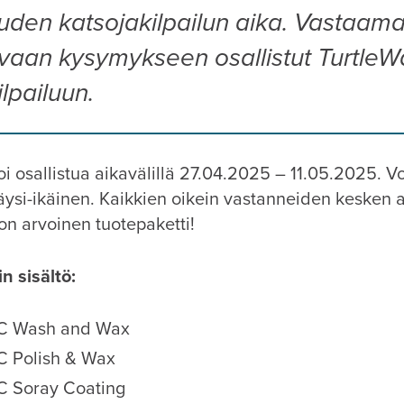
uden katsojakilpailun aika. Vastaamal
vaan kysymykseen osallistut TurtleW
lpailuun.
oi osallistua aikavälillä 27.04.2025 – 11.05.2025. Vo
täysi-ikäinen. Kaikkien oikein vastanneiden kesken 
on arvoinen tuotepaketti!
n sisältö:
C Wash and Wax
 Polish & Wax
 Soray Coating