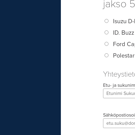
jakso 5
Isuzu D
ID. Buz
Ford Ca
Polestar
Yhteystiet
Etu- ja sukunim
Sähköpostiosoi