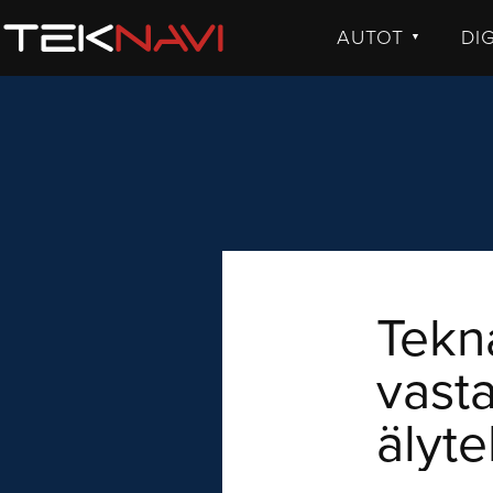
AUTOT
DI
▼
UUTISET
UU
JULKISTUKSET
JU
AJETUT
H
KOMMENTTI
TE
KO
VI
Tekna
vast
älyte