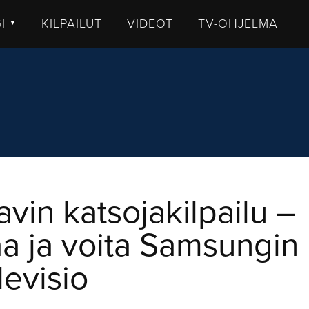
GI
KILPAILUT
VIDEOT
TV-OHJELMA
▼
TISET
LKISTUKSET
UHUT
STIT
MMENTTI
DEOT
vin katsojakilpailu –
aa ja voita Samsungin
levisio