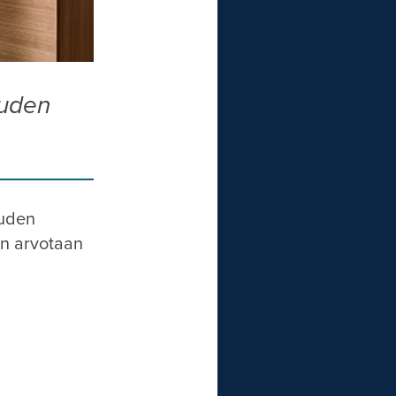
auden
uuden
en arvotaan