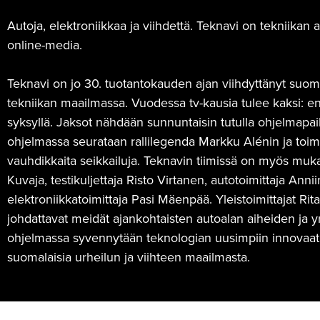
Autoja, elektroniikkaa ja viihdettä. Teknavi on tekniika
online-media.
Teknavi on jo 30. tuotantokauden ajan viihdyttänyt suomal
tekniikan maailmassa. Vuodessa tv-kausia tulee kaksi: 
syksyllä. Jaksot nähdään sunnuntaisin tutulla ohjelmapa
ohjelmassa seurataan rallilegenda Markku Alénin ja to
vauhdikkaita seikkailuja. Teknavin tiimissä on myös muk
Kuvaja, testikuljettaja Risto Virtanen, autotoimittaja An
elektroniikkatoimittaja Pasi Mäenpää. Yleistoimittajat Ri
johdattavat meidät ajankohtaisten autoalan aiheiden ja yr
ohjelmassa syvennytään teknologian uusimpiin innovaatioi
suomalaisia urheilun ja viihteen maailmasta.