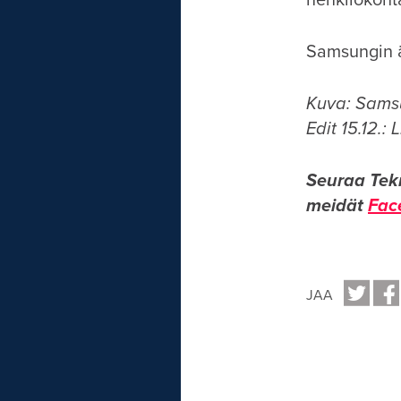
henkilökohta
Samsungin äl
Kuva: Sams
Edit 15.12.: 
Seuraa Tek
meidät
Fac
JAA