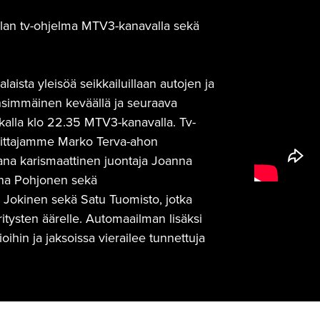
n alan tv-ohjelma MTV3-kanavalla sekä
aista yleisöä seikkailuillaan autojen ja
ensimmäinen keväällä ja seuraava
ikalla klo 22.35 MTV3-kanavalla. Tv-
imittajamme Marko Terva-ahon
ana karismaattinen juontaja Joanna
niina Pohjonen sekä
ta Jokinen sekä Satu Tuomisto, jotka
itysten äärelle. Automaailman lisäksi
hin ja jaksoissa vierailee tunnettuja