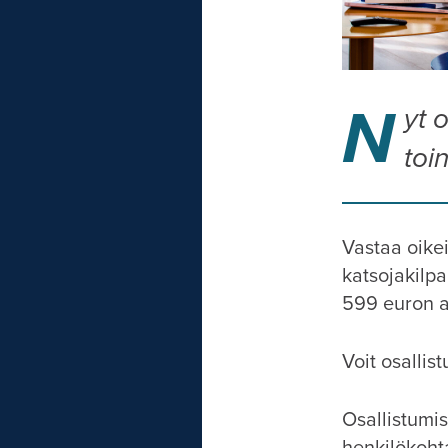
N
yt 
toi
Vastaa oike
katsojakilp
599 euron a
Voit osallis
Osallistumis