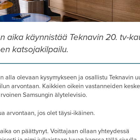
on aika käynnistää Teknavin 20. tv-k
nen katsojakilpailu.
in alla olevaan kysymykseen ja osallistu Teknavin 
ailun arvontaan. Kaikkien oikein vastanneiden kesk
rvoinen Samsungin älytelevisio.
tua arvontaan, jos olet täysi-ikäinen.
aika on päättynyt. Voittajaan ollaan yhteydessä