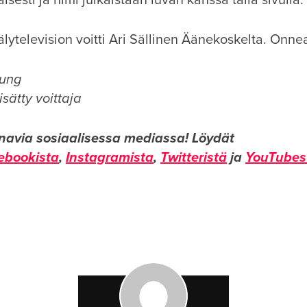
isesti ja nimi julkaistaan luvan kanssa tällä sivulla.
ytelevision voitti Ari Sällinen Äänekoskelta. Onnea 
ung
Lisätty voittaja
navia sosiaalisessa mediassa!
Löydät
ebookista
,
Instagramista
,
Twitteristä
ja
YouTubes