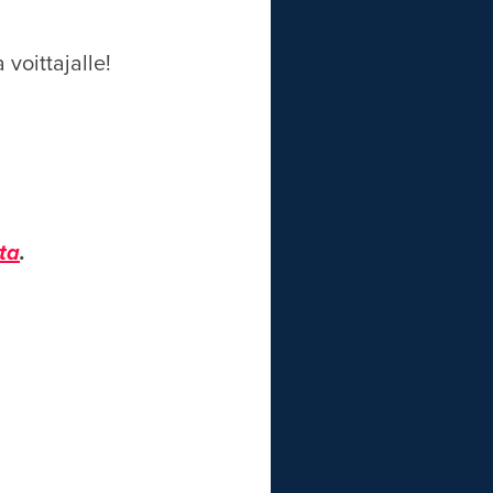
voittajalle!
ta
.