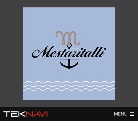
MENU
AUTOT
DIGI
▼
▼
UUTISET
UUTISET