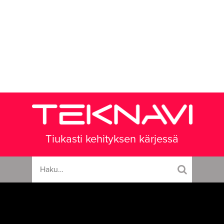
Tiukasti kehityksen kärjessä