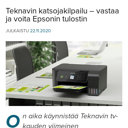
JULKISTUKSET
JULKISTUKSET
Teknavin katsojakilpailu – vastaa
AJETUT
HUHUT
ja voita Epsonin tulostin
KOMMENTTI
TESTIT
KOMMENTTI
JULKAISTU
22.11.2020
VIDEOT
KILPAILUT
VIDEOT
TV-OHJELMA
HAKU
Hae
O
n aika käynnistää Teknavin tv-
kauden viimeinen