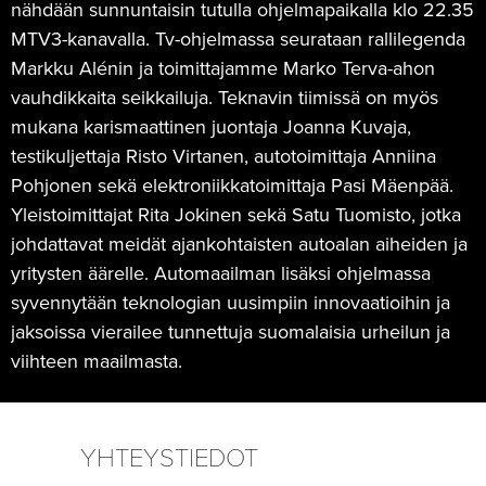
nähdään sunnuntaisin tutulla ohjelmapaikalla klo 22.35
MTV3-kanavalla. Tv-ohjelmassa seurataan rallilegenda
Markku Alénin ja toimittajamme Marko Terva-ahon
vauhdikkaita seikkailuja. Teknavin tiimissä on myös
mukana karismaattinen juontaja Joanna Kuvaja,
testikuljettaja Risto Virtanen, autotoimittaja Anniina
Pohjonen sekä elektroniikkatoimittaja Pasi Mäenpää.
Yleistoimittajat Rita Jokinen sekä Satu Tuomisto, jotka
johdattavat meidät ajankohtaisten autoalan aiheiden ja
yritysten äärelle. Automaailman lisäksi ohjelmassa
syvennytään teknologian uusimpiin innovaatioihin ja
jaksoissa vierailee tunnettuja suomalaisia urheilun ja
viihteen maailmasta.
YHTEYSTIEDOT