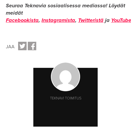
Seuraa Teknavia sosiaalisessa mediassa!
Löydät
meidät
Facebookista
,
Instagramista
,
Twitteristä
ja
YouTube
JAA
TEKNAVI TOIMITUS