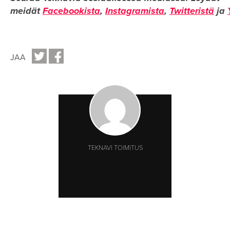
meidät
Facebookista
,
Instagramista
,
Twitteristä
ja
JAA
TEKNAVI TOIMITUS