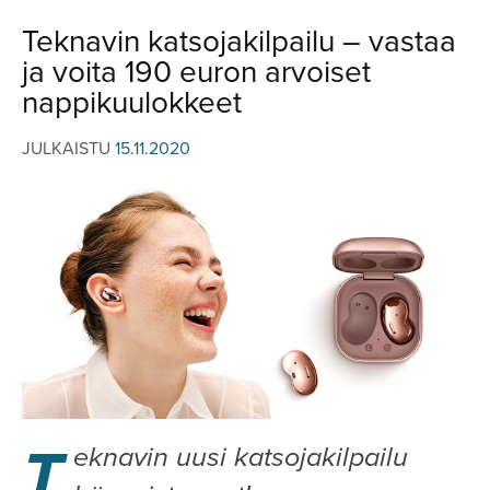
JULKISTUKSET
JULKISTUKSET
Teknavin katsojakilpailu – vastaa
AJETUT
HUHUT
ja voita 190 euron arvoiset
KOMMENTTI
TESTIT
nappikuulokkeet
KOMMENTTI
VIDEOT
JULKAISTU
15.11.2020
KILPAILUT
VIDEOT
TV-OHJELMA
HAKU
Hae
T
eknavin uusi katsojakilpailu