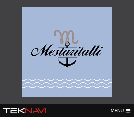
MENU
AUTOT
DIGI
▼
▼
UUTISET
UUTISET