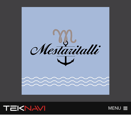
MENU
AUTOT
DIGI
▼
▼
UUTISET
UUTISET