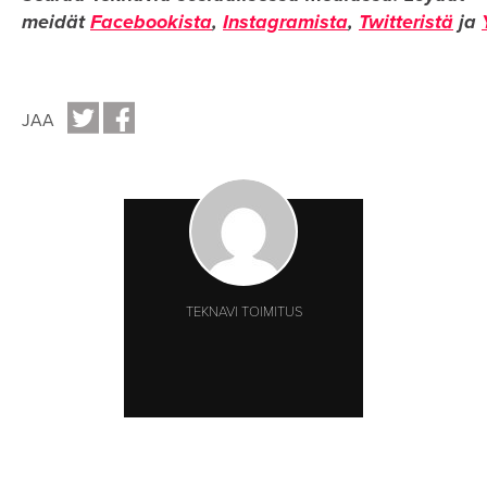
meidät
Facebookista
,
Instagramista
,
Twitteristä
ja
JAA
TEKNAVI TOIMITUS