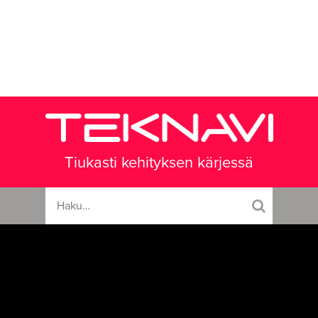
Tiukasti kehityksen kärjessä