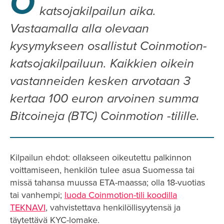
O
katsojakilpailun aika.
Vastaamalla alla olevaan
kysymykseen osallistut Coinmotion-
katsojakilpailuun. Kaikkien oikein
vastanneiden kesken arvotaan 3
kertaa 100 euron arvoinen summa
Bitcoineja (BTC) Coinmotion -tilille.
Kilpailun ehdot: ollakseen oikeutettu palkinnon
voittamiseen, henkilön tulee asua Suomessa tai
missä tahansa muussa ETA-maassa; olla 18-vuotias
tai vanhempi;
luoda Coinmotion-tili koodilla
TEKNAVI
, vahvistettava henkilöllisyytensä ja
täytettävä KYC-lomake.