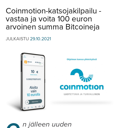
JULKISTUKSET
JULKISTUKSET
Coinmotion-katsojakilpailu -
AJETUT
HUHUT
vastaa ja voita 100 euron
KOMMENTTI
TESTIT
arvoinen summa Bitcoineja
KOMMENTTI
VIDEOT
JULKAISTU
29.10.2021
KILPAILUT
VIDEOT
TV-OHJELMA
HAKU
Hae
n jälleen uuden