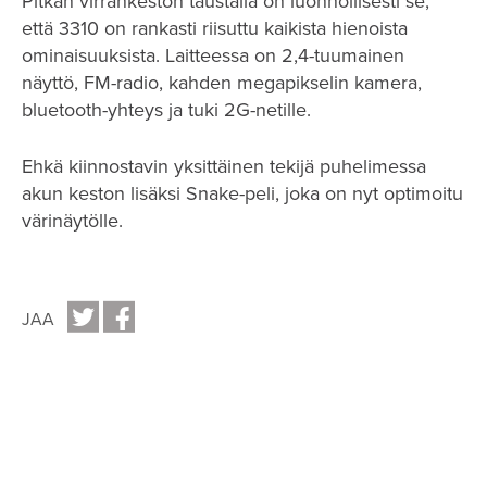
Pitkän virrankeston taustalla on luonnollisesti se,
että 3310 on rankasti riisuttu kaikista hienoista
ominaisuuksista. Laitteessa on 2,4-tuumainen
näyttö, FM-radio, kahden megapikselin kamera,
bluetooth-yhteys ja tuki 2G-netille.
Ehkä kiinnostavin yksittäinen tekijä puhelimessa
akun keston lisäksi Snake-peli, joka on nyt optimoitu
värinäytölle.
JAA