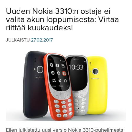
JULKISTUKSET
JULKISTUKSET
Uuden Nokia 3310:n ostaja ei
AJETUT
HUHUT
valita akun loppumisesta: Virtaa
KOMMENTTI
TESTIT
riittää kuukaudeksi
KOMMENTTI
VIDEOT
JULKAISTU
27.02.2017
KILPAILUT
VIDEOT
TV-OHJELMA
HAKU
Hae
Eilen julkistettu uusi versio Nokia 3310-puhelimesta