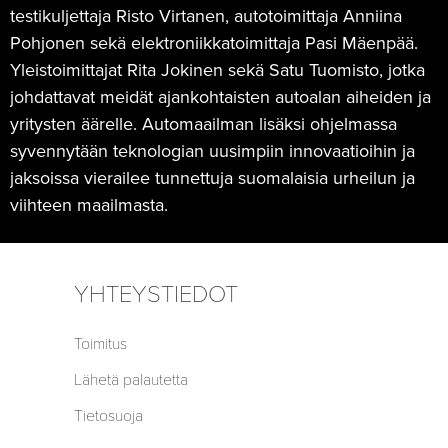
testikuljettaja Risto Virtanen, autotoimittaja Anniina
Pohjonen sekä elektroniikkatoimittaja Pasi Mäenpää.
Yleistoimittajat Rita Jokinen sekä Satu Tuomisto, jotka
johdattavat meidät ajankohtaisten autoalan aiheiden ja
yritysten äärelle. Automaailman lisäksi ohjelmassa
syvennytään teknologian uusimpiin innovaatioihin ja
jaksoissa vierailee tunnettuja suomalaisia urheilun ja
viihteen maailmasta.
YHTEYSTIEDOT
Toimitus
Lähetä palautetta
Tietosuoja