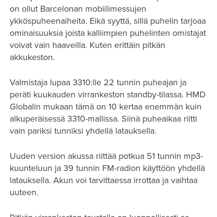
on ollut Barcelonan mobiilimessujen
ykköspuheenaiheita. Eikä syyttä, sillä puhelin tarjoaa
ominaisuuksia joista kalliimpien puhelinten omistajat
voivat vain haaveilla. Kuten erittäin pitkän
akkukeston.
Valmistaja lupaa 3310:lle 22 tunnin puheajan ja
peräti kuukauden virrankeston standby-tilassa. HMD
Globalin mukaan tämä on 10 kertaa enemmän kuin
alkuperäisessä 3310-mallissa. Siinä puheaikaa riitti
vain pariksi tunniksi yhdellä latauksella.
Uuden version akussa riittää potkua 51 tunnin mp3-
kuunteluun ja 39 tunnin FM-radion käyttöön yhdellä
latauksella. Akun voi tarvittaessa irrottaa ja vaihtaa
uuteen.