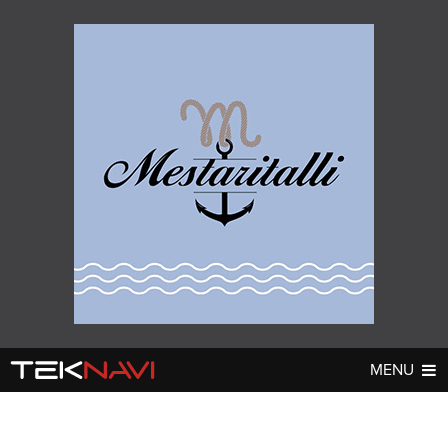
MENU
AUTOT
DIGI
▼
▼
UUTISET
UUTISET