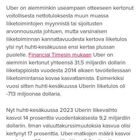
Uber on aiemminkin useampaan otteeseen kertonut
voitollisesta nettotuloksesta muun muassa
liiketoimintojen myynnistä tai sijoitusten
arvonnoususta johtuen, mutta varsinaisen
liiketoiminnan kannattavuudesta kertova liiketulos
ylsi nyt huhti-kesäkuussa ensi kertaa plussan
puolelle.
Financial Timesin mukaan
Uber on
aiemmin kertonut yhteensä 31,5 miljardin dollarin
liiketappioista vuodesta 2014 alkaen tavoitellessaan
liiketoimintansa kovaa kasvattamista. Esimerkiksi
vuosi sitten huhti-kesäkuussa Uberin liiketulos oli
-713 miljoonaa dollaria.
Nyt huhti-kesäkuussa 2023 Uberin liikevaihto
kasvoi 14 prosenttia vuodentakaisesta 9,2 miljardiin
dollariin. Ilman valuuttakurssimuutoksia kasvua olisi
kertynyt 17 prosenttia. Uber-matkojen määrä kasvoi