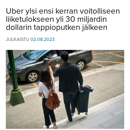
JULKISTUKSET
JULKISTUKSET
Uber ylsi ensi kerran voitolliseen
AJETUT
HUHUT
liiketulokseen yli 30 miljardin
KOMMENTTI
TESTIT
dollarin tappioputken jälkeen
KOMMENTTI
VIDEOT
JULKAISTU
02.08.2023
KILPAILUT
VIDEOT
TV-OHJELMA
HAKU
Hae