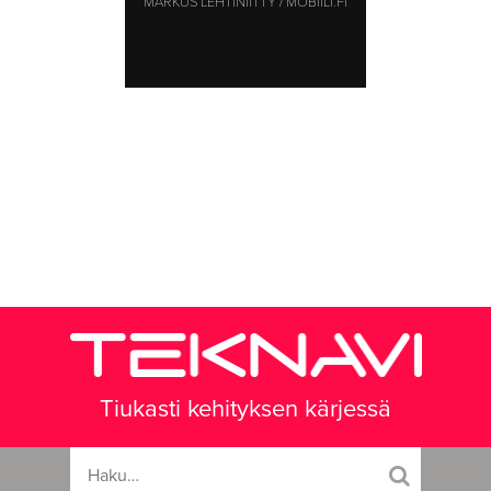
MARKUS LEHTINIITTY / MOBIILI.FI
Tiukasti kehityksen kärjessä