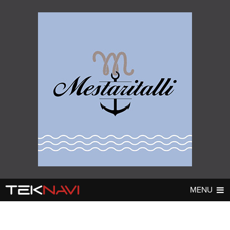
MENU
AUTOT
DIGI
▼
▼
UUTISET
UUTISET