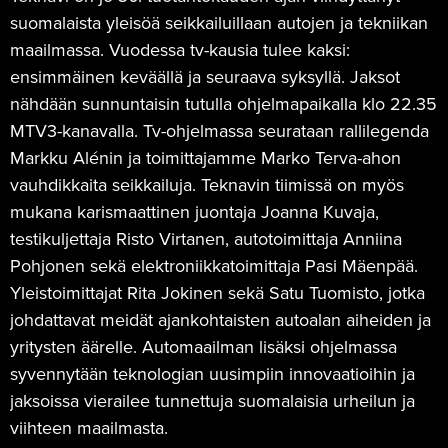
suomalaista yleisöä seikkailuillaan autojen ja tekniikan
maailmassa. Vuodessa tv-kausia tulee kaksi:
ensimmäinen keväällä ja seuraava syksyllä. Jaksot
nähdään sunnuntaisin tutulla ohjelmapaikalla klo 22.35
MTV3-kanavalla. Tv-ohjelmassa seurataan rallilegenda
Markku Alénin ja toimittajamme Marko Terva-ahon
vauhdikkaita seikkailuja. Teknavin tiimissä on myös
mukana karismaattinen juontaja Joanna Kuvaja,
testikuljettaja Risto Virtanen, autotoimittaja Anniina
Pohjonen sekä elektroniikkatoimittaja Pasi Mäenpää.
Yleistoimittajat Rita Jokinen sekä Satu Tuomisto, jotka
johdattavat meidät ajankohtaisten autoalan aiheiden ja
yritysten äärelle. Automaailman lisäksi ohjelmassa
syvennytään teknologian uusimpiin innovaatioihin ja
jaksoissa vierailee tunnettuja suomalaisia urheilun ja
viihteen maailmasta.