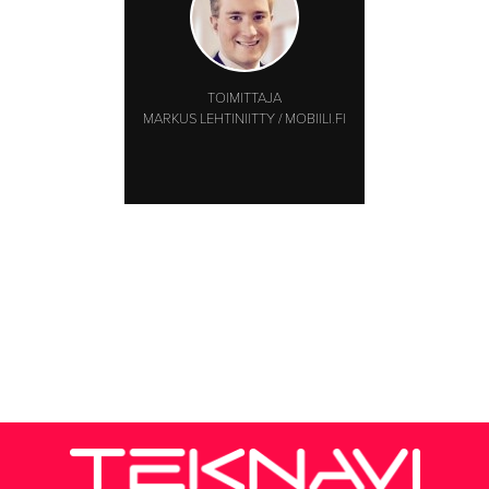
TOIMITTAJA
MARKUS LEHTINIITTY / MOBIILI.FI