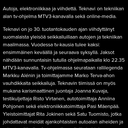
Autoja, elektroniikkaa ja viihdettä. Teknavi on tekniikan
alan tv-ohjelma MTV3-kanavalla sekä online-media.
Teknavi on jo 30. tuotantokauden ajan viihdyttänyt
suomalaista yleisöä seikkailuillaan autojen ja tekniikan
maailmassa. Vuodessa tv-kausia tulee kaksi:
ensimmäinen keväällä ja seuraava syksyllä. Jaksot
nähdään sunnuntaisin tutulla ohjelmapaikalla klo 22.35
MTV3-kanavalla. Tv-ohjelmassa seurataan rallilegenda
Markku Alénin ja toimittajamme Marko Terva-ahon
vauhdikkaita seikkailuja. Teknavin tiimissä on myös
mukana karismaattinen juontaja Joanna Kuvaja,
testikuljettaja Risto Virtanen, autotoimittaja Anniina
Pohjonen sekä elektroniikkatoimittaja Pasi Mäenpää.
Yleistoimittajat Rita Jokinen sekä Satu Tuomisto, jotka
johdattavat meidät ajankohtaisten autoalan aiheiden ja