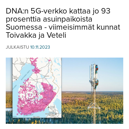
JULKISTUKSET
JULKISTUKSET
DNA:n 5G-verkko kattaa jo 93
AJETUT
HUHUT
prosenttia asuinpaikoista
KOMMENTTI
TESTIT
Suomessa - viimeisimmät kunnat
KOMMENTTI
Toivakka ja Veteli
VIDEOT
KILPAILUT
VIDEOT
JULKAISTU
10.11.2023
TV-OHJELMA
HAKU
Hae