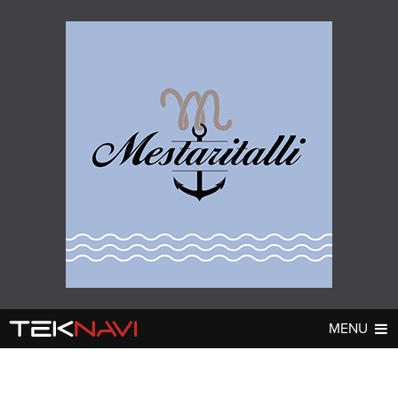
MENU
AUTOT
DIGI
▼
▼
UUTISET
UUTISET