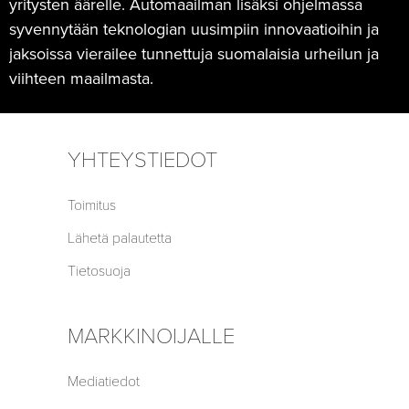
yritysten äärelle. Automaailman lisäksi ohjelmassa
syvennytään teknologian uusimpiin innovaatioihin ja
jaksoissa vierailee tunnettuja suomalaisia urheilun ja
viihteen maailmasta.
YHTEYSTIEDOT
Toimitus
Lähetä palautetta
Tietosuoja
MARKKINOIJALLE
Mediatiedot