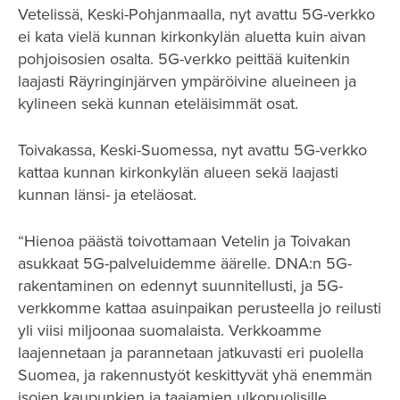
Vetelissä, Keski-Pohjanmaalla, nyt avattu 5G-verkko
ei kata vielä kunnan kirkonkylän aluetta kuin aivan
pohjoisosien osalta. 5G-verkko peittää kuitenkin
laajasti Räyringinjärven ympäröivine alueineen ja
kylineen sekä kunnan eteläisimmät osat.
Toivakassa, Keski-Suomessa, nyt avattu 5G-verkko
kattaa kunnan kirkonkylän alueen sekä laajasti
kunnan länsi- ja eteläosat.
“Hienoa päästä toivottamaan Vetelin ja Toivakan
asukkaat 5G-palveluidemme äärelle. DNA:n 5G-
rakentaminen on edennyt suunnitellusti, ja 5G-
verkkomme kattaa asuinpaikan perusteella jo reilusti
yli viisi miljoonaa suomalaista. Verkkoamme
laajennetaan ja parannetaan jatkuvasti eri puolella
Suomea, ja rakennustyöt keskittyvät yhä enemmän
isojen kaupunkien ja taajamien ulkopuolisille