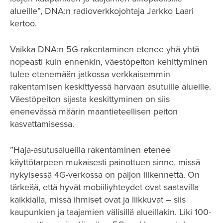
alueille”, DNA:n radioverkkojohtaja Jarkko Laari
kertoo.
Vaikka DNA:n 5G-rakentaminen etenee yhä yhtä
nopeasti kuin ennenkin, väestöpeiton kehittyminen
tulee etenemään jatkossa verkkaisemmin
rakentamisen keskittyessä harvaan asutuille alueille.
Väestöpeiton sijasta keskittyminen on siis
enenevässä määrin maantieteellisen peiton
kasvattamisessa.
”Haja-asutusalueilla rakentaminen etenee
käyttötarpeen mukaisesti painottuen sinne, missä
nykyisessä 4G-verkossa on paljon liikennettä. On
tärkeää, että hyvät mobiiliyhteydet ovat saatavilla
kaikkialla, missä ihmiset ovat ja liikkuvat – siis
kaupunkien ja taajamien välisillä alueillakin. Liki 100-