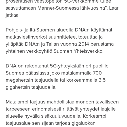
prosenttisen väestöpeiton 5G-verkkomme tulee
saavuttamaan Manner-Suomessa lähivuosina”, Laari
jatkaa.
Pohjois- ja Itä-Suomen alueella DNA:n käyttämät
matkaviestinverkot suunnittelee, toteuttaa ja
ylläpitää DNA:n ja Telian vuonna 2014 perustama
yhteinen verkkoyhtiö Suomen Yhteisverkko.
DNA on rakentanut 5G-yhteyksiään eri puolille
Suomea pääasiassa joko matalammalla 700
megahertsin taajuudella tai korkeammalla 3,5
gigahertsin taajuudella.
Matalampi taajuus mahdollistaa moneen tavalliseen
tarpeeseen erinomaisesti riittävät yhteydet laajalle
alueelle hyvällä sisäkuuluvuudella. Korkeampi
taajuusalue sen sijaan tarjoaa gigaluokan