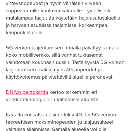
yhteysnopeudet ja hyvin vähäisen viiveen
suppeammalle kuuluvuusalueelle. Tyypillisesti
matalampaa taajuutta käytetään haja-asutusalueilla
ja harvaan asutuissa taajamissa, korkeampaa
kaupunkialueilla.
5G-verkon laajentamisen rinnalla päivittyy samalla
koko mobiiliverkko, sillä vanhat tukiasemat
vaihdetaan kokonaan uusiin. Tästä syystä 5G-verkon
laajenemisen lisäksi myös 4G-nopeudet ja -
käyttökokemus päivitettävillä alueilla paranevat.
DNA:n peittokartta
kertoo tarkemmin eri
verkkoteknologioiden kattamista alueista.
Kartalta voi katsoa esimerkiksi 4G- tai 5G-verkon
teoreettisen maksiminopeuden ja taajuusalueet
valitussa sijainnissa. Samalla alueella voi olla