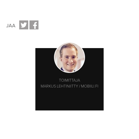
JAA
TOIMITTAJA
MARKUS LEHTINIITTY / MOBIILI.FI