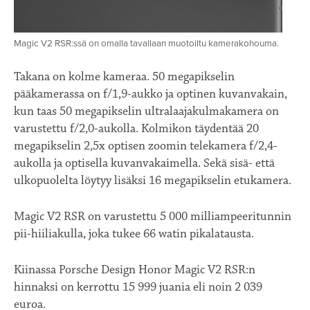
Magic V2 RSR:ssä on omalla tavallaan muotoiltu kamerakohouma.
Takana on kolme kameraa. 50 megapikselin
pääkamerassa on f/1,9-aukko ja optinen kuvanvakain,
kun taas 50 megapikselin ultralaajakulmakamera on
varustettu f/2,0-aukolla. Kolmikon täydentää 20
megapikselin 2,5x optisen zoomin telekamera f/2,4-
aukolla ja optisella kuvanvakaimella. Sekä sisä- että
ulkopuolelta löytyy lisäksi 16 megapikselin etukamera.
Magic V2 RSR on varustettu 5 000 milliampeeritunnin
pii-hiiliakulla, joka tukee 66 watin pikalatausta.
Kiinassa Porsche Design Honor Magic V2 RSR:n
hinnaksi on kerrottu 15 999 juania eli noin 2 039
euroa.