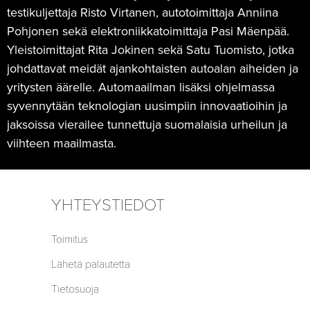
testikuljettaja Risto Virtanen, autotoimittaja Anniina
Pohjonen sekä elektroniikkatoimittaja Pasi Mäenpää.
Yleistoimittajat Rita Jokinen sekä Satu Tuomisto, jotka
johdattavat meidät ajankohtaisten autoalan aiheiden ja
yritysten äärelle. Automaailman lisäksi ohjelmassa
syvennytään teknologian uusimpiin innovaatioihin ja
jaksoissa vierailee tunnettuja suomalaisia urheilun ja
viihteen maailmasta.
YHTEYSTIEDOT
Toimitus
Lähetä palautetta
Tietosuoja