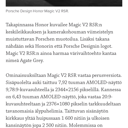
Porsche Design Honor Magic V2 RSR.
Takapinnassa Honor kuvailee Magic V2 RSR:n
keskileikkauksen ja kamerakohouman viimeistelyn
muistuttavan Porschen muotoilua. Lisäksi takana
nähdään sekä Honorin että Porsche Designin logot.
Magic V2 RSR:n ainoa harmaa värivaihtoehto kantaa
nimeä Agate Grey.
Ominaisuuksiltaan Magic V2 RSR vastaa perusversiota.
Sisäpuolelta auki taittuu 7,92 tuuman AMOLED-näyttö
9,78:9-kuvasuhteella ja 2344×2156 pikselillä. Kannessa
on 6,43 tuuman AMOLED-näyttö, joka vastaa 20:9-
kuvasuhteeltaan ja 2376×1080 pikselin tarkkuudeltaan
tavanomaisia älypuhelimia. Taittuvan sisänäytön
kirkkaus yltää huipussaan 1 600 nitiin ja ulkoisen
kansinäytön jopa 2 500 nitiin. Molemmissa on