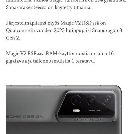
millimetriä. Painoa Magic V2 RSR:llä on 234 grammaa.
Sanararakenteessa on käytetty titaania.
Järjestelmäpiirinä myös Magic V2 RSR:ssä on
Qualcommin vuoden 2023 huippupiiri Snapdragon 8
Gen 2.
Magic V2 RSR:ssä RAM-käyttömuistia on aina 16
gigatavua ja tallennusmuistia 1 teratavu.