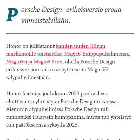
P
orsche Design -erikoisversio eroaa
viimeistelyllään.
Honor on julkistanut
kahden uuden Kiinan
markkinoille toistaiseksi Magic6-huippupuhelimensa,
Magic6:n ja Magic6 Pron
, ohella Porsche Design -
erikoisversion taittuvanäyttöisestä Magic V2
-älypuhelimestaan.
Honor kertoi jo joulukuun 2023 puolivälissä
aloittavansa yhteistyön Porsche Designin kanssa.
Aiemmin älypuhelimissa Porsche Design tuli
tunnetuksi Huawein kumppanina, mutta tuo yhteistyö
tuli päätökseensä syksyllä 2023.