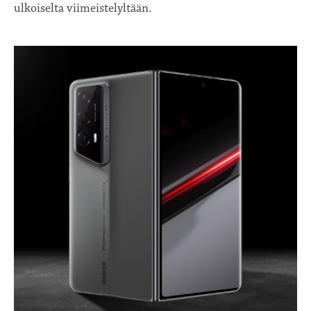
ulkoiselta viimeistelyltään.