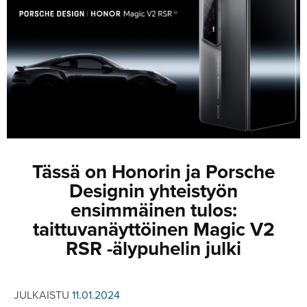
JULKISTUKSET
JULKISTUKSET
AJETUT
HUHUT
KOMMENTTI
TESTIT
KOMMENTTI
VIDEOT
KILPAILUT
VIDEOT
TV-OHJELMA
HAKU
Hae
Tässä on Honorin ja Porsche
Designin yhteistyön
ensimmäinen tulos:
taittuvanäyttöinen Magic V2
RSR -älypuhelin julki
JULKAISTU
11.01.2024