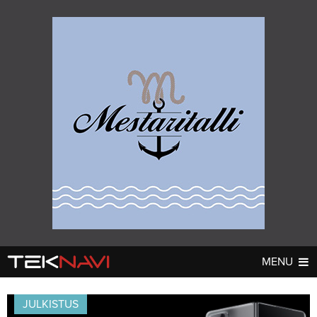
MENU
AUTOT
DIGI
▼
▼
JULKISTUS
UUTISET
UUTISET