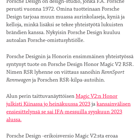
Porsche Design on design-studio, jonka F.A. Porsche
perusti vuonna 1972. Omina tuotteinaan Porsche
Design tarjoaa muun muassa aurinkolaseja, kyniä ja
kelloja, minkä lisäksi se tekee yhteistyötä lukuisten
brändien kanssa. Nykyisin Porsche Design kuuluu
autoalan Porsche-omistusyhtiölle.
Porsche Designin ja Honorin ensimmäinen yhteistyössä
syntynyt tuote on Porsche Design Honor Magic V2 RSR.
Nimen RSR lyhenne on viittaus sanoihin
RennSport
Rennwagen
ja Porschen RSR-kilpa-autoihin.
Alun perin taittuvanäyttöisen
Magic V2:n Honor
julkisti Kiinassa jo heinäkuussa 2023
ja
kansainvälisen
ensiesittelynsä se sai IFA-messuilla syyskuun 2023
alussa.
Porsche Design -erikoisversio Magic V2:sta eroaa