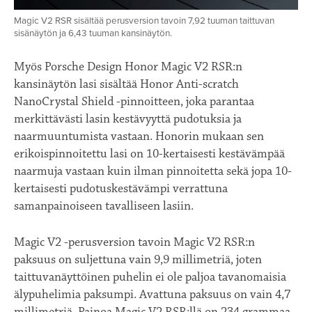
Magic V2 RSR sisältää perusversion tavoin 7,92 tuuman taittuvan
sisänäytön ja 6,43 tuuman kansinäytön.
Myös Porsche Design Honor Magic V2 RSR:n
kansinäytön lasi sisältää Honor Anti-scratch
NanoCrystal Shield -pinnoitteen, joka parantaa
merkittävästi lasin kestävyyttä pudotuksia ja
naarmuuntumista vastaan. Honorin mukaan sen
erikoispinnoitettu lasi on 10-kertaisesti kestävämpää
naarmuja vastaan kuin ilman pinnoitetta sekä jopa 10-
kertaisesti pudotuskestävämpi verrattuna
samanpainoiseen tavalliseen lasiin.
Magic V2 -perusversion tavoin Magic V2 RSR:n
paksuus on suljettuna vain 9,9 millimetriä, joten
taittuvanäyttöinen puhelin ei ole paljoa tavanomaisia
älypuhelimia paksumpi. Avattuna paksuus on vain 4,7