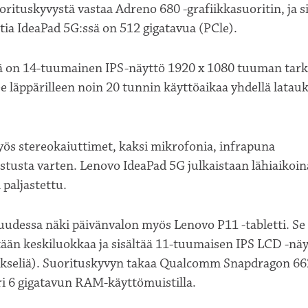
orituskyvystä vastaa Adreno 680 -grafiikkasuoritin, ja si
ia IdeaPad 5G:ssä on 512 gigatavua (PCle).
ä on 14-tuumainen IPS-näyttö 1920 x 1080 tuuman tark
e läppärilleen noin 20 tunnin käyttöaikaa yhdellä latauk
s stereokaiuttimet, kaksi mikrofonia, infrapuna
stusta varten. Lenovo IdeaPad 5G julkaistaan lähiaikoin
ä paljastettu.
uudessa näki päivänvalon myös Lenovo P11 -tabletti. Se 
tään keskiluokkaa ja sisältää 11-tuumaisen IPS LCD -nä
ikseliä). Suorituskyvyn takaa Qualcomm Snapdragon 66
ri 6 gigatavun RAM-käyttömuistilla.