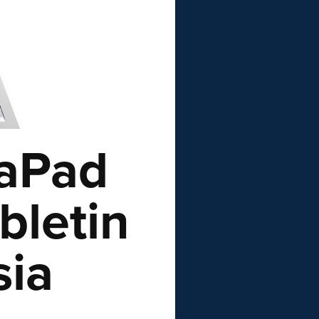
eaPad
bletin
sia