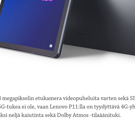
 8 megapikselin etukamera videopuheluita varten sekä S
5G-tukea ei ole, vaan Lenovo P11:lla on tyydyttävä 4G-yh
äksi neljä kaiutinta sekä Dolby Atmos -tilaäänituki.