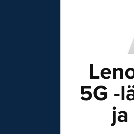
Leno
5G -l
ja