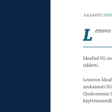
JULKAISTU
07.0
L
enovo 
IdeaPad 5G on 
tabletti.
Lenovon IdeaP
mukaisesti 5G-
Qualcommin Sn
käyttömuistil