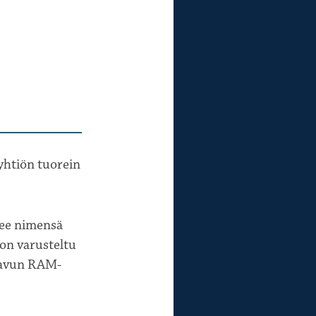
yhtiön tuorein
kee nimensä
 on varusteltu
atavun RAM-