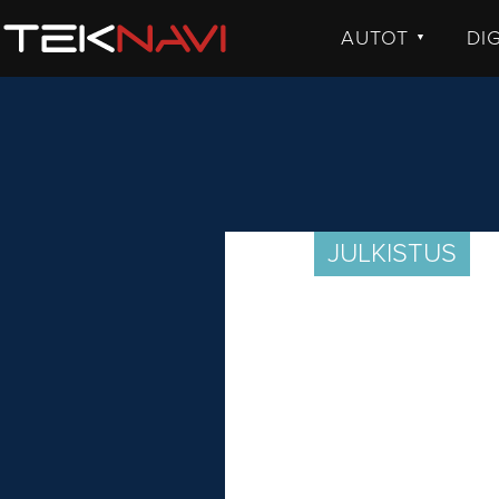
AUTOT
DI
▼
UUTISET
UU
JULKISTUKSET
JU
AJETUT
H
KOMMENTTI
TE
KO
JULKISTUS
VI