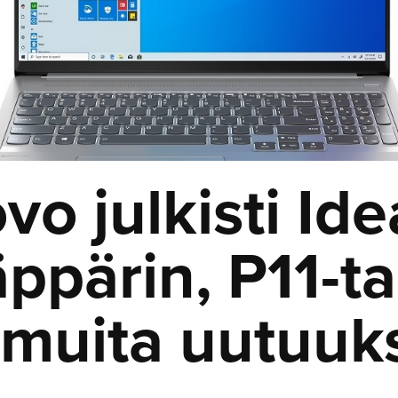
vo julkisti Id
äppärin, P11-ta
 muita uutuuk