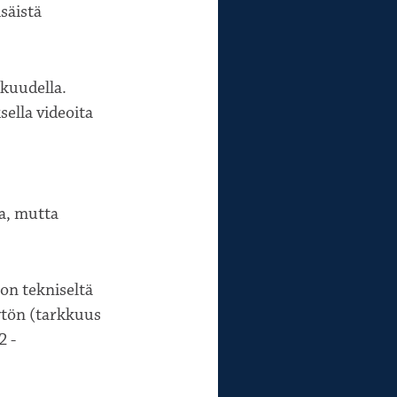
säistä
kuudella.
sella videoita
a, mutta
on tekniseltä
ytön (tarkkuus
2 -