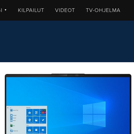
GI
KILPAILUT
VIDEOT
TV-OHJELMA
▼
TISET
LKISTUKSET
UHUT
STIT
MMENTTI
DEOT