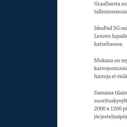
Graafisesta su
tallennusmuist
IdeaPad 5G:ss
Lenovo lupaile
katseltaessa.
Mukana on myö
kasvojentunni
hintoja ei viel
Samassa tilais
suorituskyvyl
2000 x 1200 p
järjestelmäpii