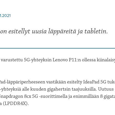
1.2021
on esitellyt uusia läppäreitä ja tabletin.
varustettu 5G-yhteyksin Lenovo P11:n ollessa kiinalais
ad-läppäriperheeseen vastikään esitelty IdeaPad 5G tu
yhteyksiä alle kuuden gigahertsin taajuuksilla. Uutuus
apdragon 8cx 5G -suorittimella ja enimmillään 8 gig
la (LPDDR4X).