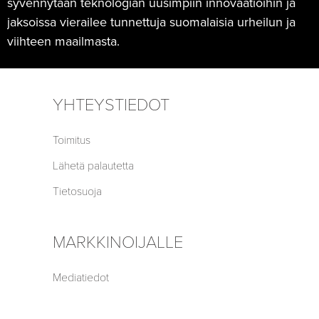
syvennytään teknologian uusimpiin innovaatioihin ja
jaksoissa vierailee tunnettuja suomalaisia urheilun ja
viihteen maailmasta.
YHTEYSTIEDOT
Toimitus
Lähetä palautetta
Tietosuoja
MARKKINOIJALLE
Mediatiedot