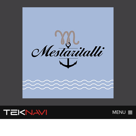
MENU
AUTOT
DIGI
▼
▼
UUTISET
UUTISET