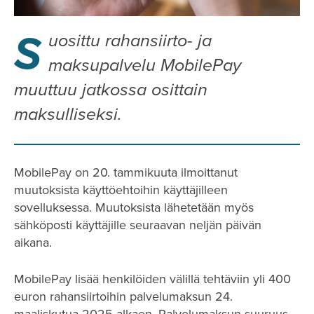
S
uosittu rahansiirto- ja
maksupalvelu MobilePay
muuttuu jatkossa osittain
maksulliseksi.
MobilePay on 20. tammikuuta ilmoittanut
muutoksista käyttöehtoihin käyttäjilleen
sovelluksessa. Muutoksista lähetetään myös
sähköposti käyttäjille seuraavan neljän päivän
aikana.
MobilePay lisää henkilöiden välillä tehtäviin yli 400
euron rahansiirtoihin palvelumaksun 24.
maaliskutua 2025 alkaen. Palvelumaksun suuruus