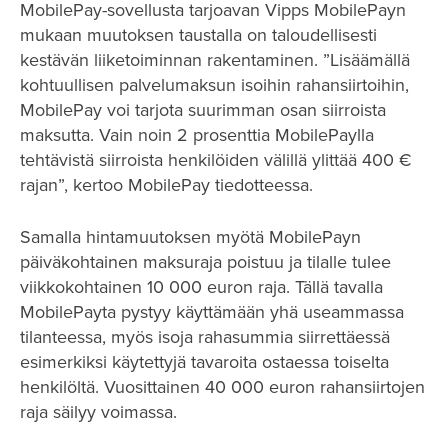
MobilePay-sovellusta tarjoavan Vipps MobilePayn
mukaan muutoksen taustalla on taloudellisesti
kestävän liiketoiminnan rakentaminen. ”Lisäämällä
kohtuullisen palvelumaksun isoihin rahansiirtoihin,
MobilePay voi tarjota suurimman osan siirroista
maksutta. Vain noin 2 prosenttia MobilePaylla
tehtävistä siirroista henkilöiden välillä ylittää 400 €
rajan”, kertoo MobilePay tiedotteessa.
Samalla hintamuutoksen myötä MobilePayn
päiväkohtainen maksuraja poistuu ja tilalle tulee
viikkokohtainen 10 000 euron raja. Tällä tavalla
MobilePayta pystyy käyttämään yhä useammassa
tilanteessa, myös isoja rahasummia siirrettäessä
esimerkiksi käytettyjä tavaroita ostaessa toiselta
henkilöltä. Vuosittainen 40 000 euron rahansiirtojen
raja säilyy voimassa.