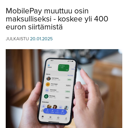
JULKISTUKSET
JULKISTUKSET
MobilePay muuttuu osin
AJETUT
HUHUT
maksulliseksi - koskee yli 400
KOMMENTTI
TESTIT
euron siirtämistä
KOMMENTTI
VIDEOT
JULKAISTU
20.01.2025
KILPAILUT
VIDEOT
TV-OHJELMA
HAKU
Hae