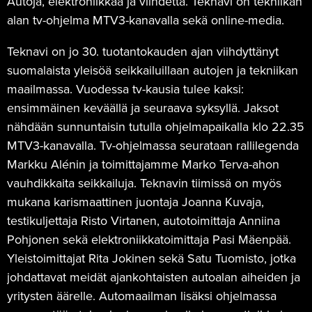
Autoja, elektroniikkaa ja viihdettä. Teknavi on tekniikan
alan tv-ohjelma MTV3-kanavalla sekä online-media.
Teknavi on jo 30. tuotantokauden ajan viihdyttänyt
suomalaista yleisöä seikkailuillaan autojen ja tekniikan
maailmassa. Vuodessa tv-kausia tulee kaksi:
ensimmäinen keväällä ja seuraava syksyllä. Jaksot
nähdään sunnuntaisin tutulla ohjelmapaikalla klo 22.35
MTV3-kanavalla. Tv-ohjelmassa seurataan rallilegenda
Markku Alénin ja toimittajamme Marko Terva-ahon
vauhdikkaita seikkailuja. Teknavin tiimissä on myös
mukana karismaattinen juontaja Joanna Kuvaja,
testikuljettaja Risto Virtanen, autotoimittaja Anniina
Pohjonen sekä elektroniikkatoimittaja Pasi Mäenpää.
Yleistoimittajat Rita Jokinen sekä Satu Tuomisto, jotka
johdattavat meidät ajankohtaisten autoalan aiheiden ja
yritysten äärelle. Automaailman lisäksi ohjelmassa