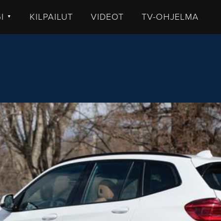
GI
KILPAILUT
VIDEOT
TV-OHJELMA
▼
TISET
LKISTUKSET
UHUT
STIT
MMENTTI
DEOT