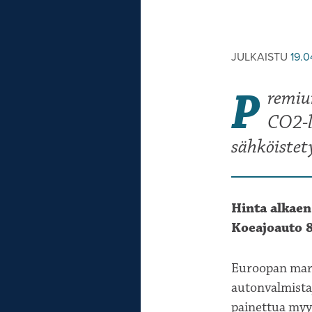
JULKAISTU
19.
P
remiu
CO2-l
sähköistet
Hinta alkaen
Koeajoauto 8
Euroopan mark
autonvalmistaj
painettua myy