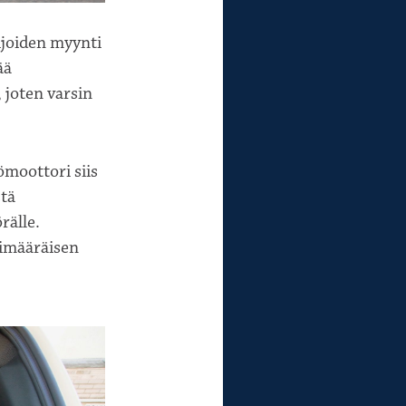
ijoiden myynti
ää
 joten varsin
moottori siis
stä
rälle.
ylimääräisen