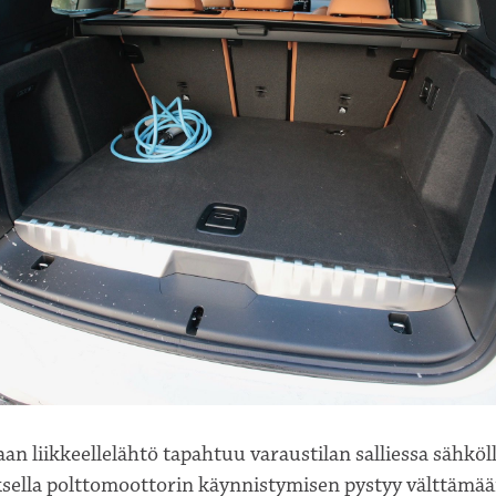
an liikkeellelähtö tapahtuu varaustilan salliessa sähköl
ksella polttomoottorin käynnistymisen pystyy välttämä