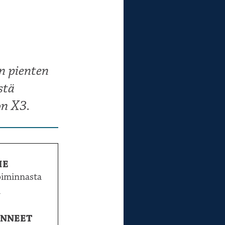
n pienten
stä
on X3.
ME
oiminnasta
a
NNEET