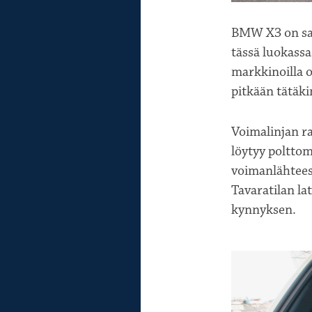
BMW X3 on saan
tässä luokassa
markkinoilla 
pitkään tätäki
Voimalinjan r
löytyy polttom
voimanlähteest
Tavaratilan lat
kynnyksen.