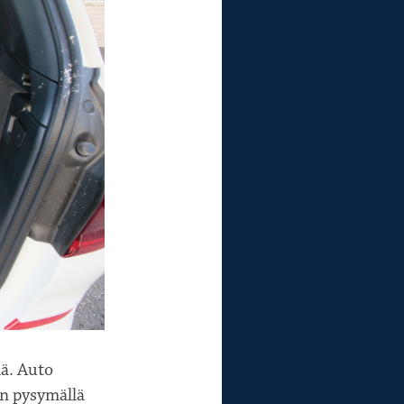
lä. Auto
än pysymällä