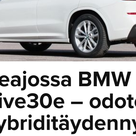
eajossa BMW
ive30e – odot
ybriditäydenn