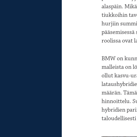
alaspäin. Mikä
tiukkoihin tav
hurjiin summii
pääsemisessä s
roolissa ovat 
BMW on kunnos
malleista on l
ollut kasvu-u
lataushybridi
määrän. Tämän 
hinnoittelu. 
hybridien par
taloudellisest