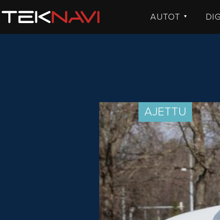
AUTOT
DI
▼
UUTISET
UU
JULKISTUKSET
JU
AJETUT
H
KOMMENTTI
TE
KO
AJETTU
VI