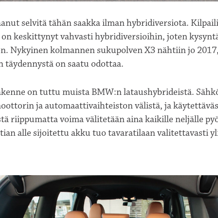
ut selvitä tähän saakka ilman hybridiversiota. Kilpail
 on keskittynyt vahvasti hybridiversioihin, joten kysynt
on. Nykyinen kolmannen sukupolven X3 nähtiin jo 2017,
n täydennystä on saatu odottaa.
akenne on tuttu muista BMW:n lataushybrideistä. Sähkö
oottorin ja automaattivaihteiston välistä, ja käytettävä
ä riippumatta voima välitetään aina kaikille neljälle pyö
tian alle sijoitettu akku tuo tavaratilaan valitettavasti 