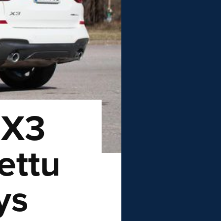
 X3
ettu
ys