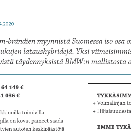
04.2020
m-brändien myynnistä Suomessa iso osa o
ukujen lataushybridejä. Yksi viimeisimmi
yistä täydennyksistä BMW:n mallistosta 
 64 149 €
1 036 €
TYKKÄSIM
Voimalinjan t
Hiljaisuudest
kinoilla toimivilla
illa on kovat paineet saada
EMME TYKÄ
tyjen autojen keskipäästöjä