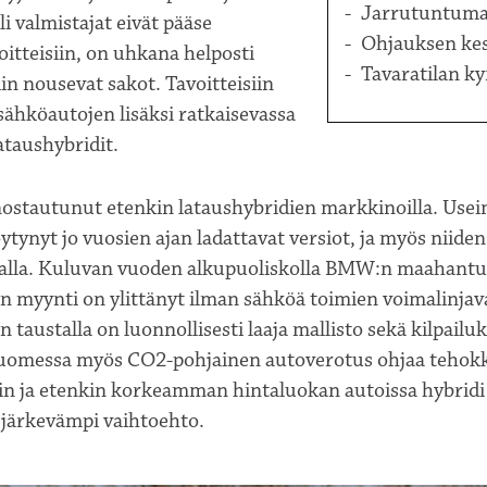
Jarrutuntuma
li valmistajat eivät pääse
Ohjauksen kes
oitteisiin, on uhkana helposti
Tavaratilan k
n nousevat sakot. Tavoitteisiin
ähköautojen lisäksi ratkaisevassa
lataushybridit.
tautunut etenkin lataushybridien markkinoilla. Use
öytynyt jo vuosien ajan ladattavat versiot, ja myös niide
ralla. Kuluvan vuoden alkupuoliskolla BMW:n maahant
en myynti on ylittänyt ilman sähköä toimien voimalinja
taustalla on luonnollisesti laaja mallisto sekä kilpailu
Suomessa myös CO2-pohjainen autoverotus ohjaa tehokk
iin ja etenkin korkeamman hintaluokan autoissa hybrid
i järkevämpi vaihtoehto.