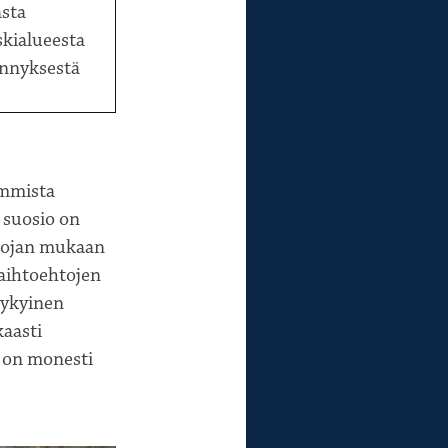
sta
kialueesta
ynnyksestä
immista
n suosio on
uojan mukaan
vaihtoehtojen
kykyinen
aasti
i on monesti