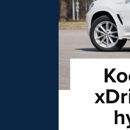
Ko
xDr
h