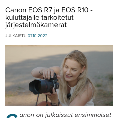
JULKISTUKSET
JULKISTUKSET
Canon EOS R7 ja EOS R10 -
AJETUT
HUHUT
kuluttajalle tarkoitetut
KOMMENTTI
TESTIT
järjestelmäkamerat
KOMMENTTI
VIDEOT
JULKAISTU
07.10.2022
KILPAILUT
VIDEOT
TV-OHJELMA
HAKU
Hae
anon on julkaissut ensimmäiset