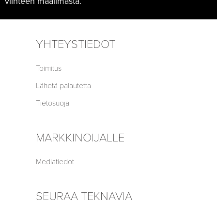
viihteen maailmasta.
YHTEYSTIEDOT
Toimitus
Lähetä palautetta
Tietosuoja
MARKKINOIJALLE
Mediatiedot
SEURAA TEKNAVIA