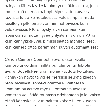
näkyviin lähes täydestä pimeydestäkin asioita, joita
ihmissilmä ei enää nähnyt. Myös videokuvassa
kuvasta tulee keinotekoisesti valoisampaa, mutta
käsittelyn jälki on selvemmin nähtävissä, kuin
valokuvassa. R10 ei pysty aivan samaan kuin
isosiskonsa, mutta hyvää yritystä silläkin on. A+ on
kuin kännykkäkuvaus; miksi säätää manuaalisesti,
kun kamera ottaa paremman kuvan automaattisesti.
Canon Camera Connect -sovelluksen avulla
kameroita voidaan hallita puhelimen tai tabletin
avulla. Sovelluksella on monia käyttötarkoituksia.
Kännykän näytöltä voi esimerkiksi seurata itseään
reaaliaikaisesti some-tuotantoa kuvattaessa.
Toiminto oli kätevä myös luontokuvauksessa;
kameran voi jättää rauhassa odottamaan ja laukaista
etänä kännykällä, kun haluttu kohde tulee kuvaan.