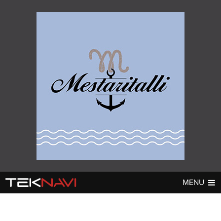
MENU
AUTOT
DIGI
▼
▼
UUTISET
UUTISET