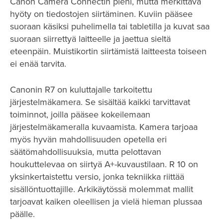
Canon Camera Connectin pieni, mutta merkittävä
hyöty on tiedostojen siirtäminen. Kuviin pääsee
suoraan käsiksi puhelimella tai tabletilla ja kuvat saa
suoraan siirrettyä laitteelle ja jaettua sieltä
eteenpäin. Muistikortin siirtämistä laitteesta toiseen
ei enää tarvita.
Canonin R7 on kuluttajalle tarkoitettu
järjestelmäkamera. Se sisältää kaikki tarvittavat
toiminnot, joilla pääsee kokeilemaan
järjestelmäkameralla kuvaamista. Kamera tarjoaa
myös hyvän mahdollisuuden opetella eri
säätömahdollisuuksia, mutta pelottavan
houkuttelevaa on siirtyä A+-kuvaustilaan. R 10 on
yksinkertaistettu versio, jonka tekniikka riittää
sisällöntuottajille. Arkikäytössä molemmat mallit
tarjoavat kaiken oleellisen ja vielä hieman plussaa
päälle.