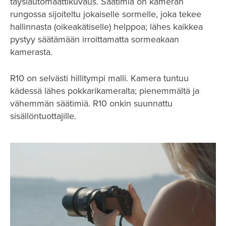
täysiautomaattikuvaus. Säätimiä on kameran
rungossa sijoiteltu jokaiselle sormelle, joka tekee
hallinnasta (oikeakätiselle) helppoa; lähes kaikkea
pystyy säätämään irroittamatta sormeakaan
kamerasta.
R10 on selvästi hillitympi malli. Kamera tuntuu
kädessä lähes pokkarikameralta; pienemmältä ja
vähemmän säätimiä. R10 onkin suunnattu
sisällöntuottajille.