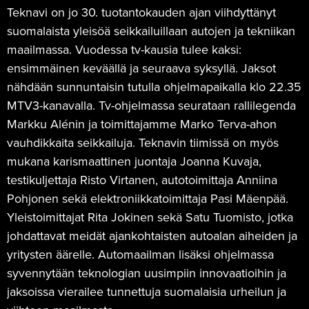
Teknavi on jo 30. tuotantokauden ajan viihdyttänyt
suomalaista yleisöä seikkailuillaan autojen ja tekniikan
maailmassa. Vuodessa tv-kausia tulee kaksi:
ensimmäinen keväällä ja seuraava syksyllä. Jaksot
nähdään sunnuntaisin tutulla ohjelmapaikalla klo 22.35
MTV3-kanavalla. Tv-ohjelmassa seurataan rallilegenda
Markku Alénin ja toimittajamme Marko Terva-ahon
vauhdikkaita seikkailuja. Teknavin tiimissä on myös
mukana karismaattinen juontaja Joanna Kuvaja,
testikuljettaja Risto Virtanen, autotoimittaja Anniina
Pohjonen sekä elektroniikkatoimittaja Pasi Mäenpää.
Yleistoimittajat Rita Jokinen sekä Satu Tuomisto, jotka
johdattavat meidät ajankohtaisten autoalan aiheiden ja
yritysten äärelle. Automaailman lisäksi ohjelmassa
syvennytään teknologian uusimpiin innovaatioihin ja
jaksoissa vierailee tunnettuja suomalaisia urheilun ja