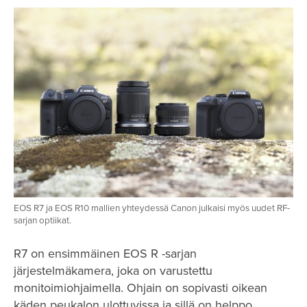
EOS R7 ja EOS R10 mallien yhteydessä Canon julkaisi myös uudet RF-
sarjan optiikat.
R7 on ensimmäinen EOS R -sarjan
järjestelmäkamera, joka on varustettu
monitoimiohjaimella. Ohjain on sopivasti oikean
käden peukalon ulottuvissa ja sillä on helppo