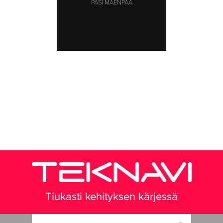
PASI MÄENPÄÄ
Tiukasti kehityksen kärjessä