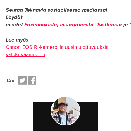
Seuraa Teknavia sosiaalisessa mediassa!
Löydät
meidät
Facebookista
,
Instagramista
,
Twitteristä
ja
Y
Lue myös
:
Canon EOS R -kameroilla uusia ulottuvuuksia
valokuvaamiseen
JAA