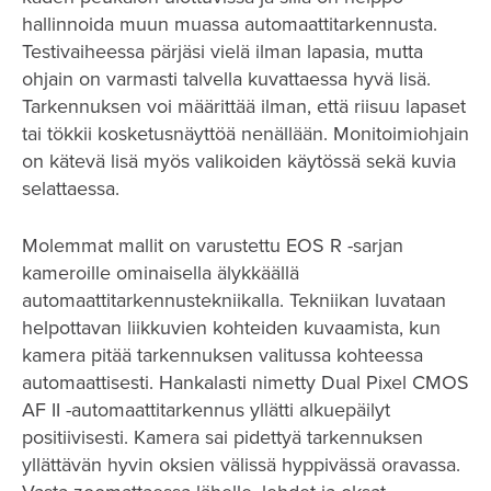
hallinnoida muun muassa automaattitarkennusta.
Testivaiheessa pärjäsi vielä ilman lapasia, mutta
ohjain on varmasti talvella kuvattaessa hyvä lisä.
Tarkennuksen voi määrittää ilman, että riisuu lapaset
tai tökkii kosketusnäyttöä nenällään. Monitoimiohjain
on kätevä lisä myös valikoiden käytössä sekä kuvia
selattaessa.
Molemmat mallit on varustettu EOS R -sarjan
kameroille ominaisella älykkäällä
automaattitarkennustekniikalla. Tekniikan luvataan
helpottavan liikkuvien kohteiden kuvaamista, kun
kamera pitää tarkennuksen valitussa kohteessa
automaattisesti. Hankalasti nimetty Dual Pixel CMOS
AF II -automaattitarkennus yllätti alkuepäilyt
positiivisesti. Kamera sai pidettyä tarkennuksen
yllättävän hyvin oksien välissä hyppivässä oravassa.