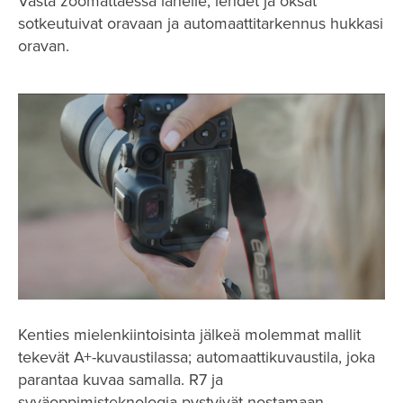
Vasta zoomattaessa lähelle, lehdet ja oksat
sotkeutuivat oravaan ja automaattitarkennus hukkasi
oravan.
Kenties mielenkiintoisinta jälkeä molemmat mallit
tekevät A+-kuvaustilassa; automaattikuvaustila, joka
parantaa kuvaa samalla. R7 ja
syväoppimisteknologia pystyivät nostamaan