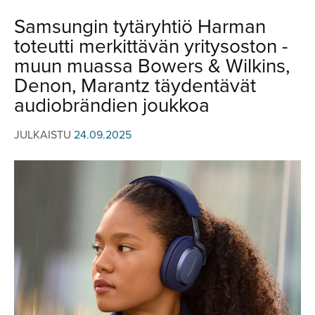
JULKISTUKSET
JULKISTUKSET
Samsungin tytäryhtiö Harman
AJETUT
HUHUT
toteutti merkittävän yritysoston -
KOMMENTTI
TESTIT
muun muassa Bowers & Wilkins,
KOMMENTTI
Denon, Marantz täydentävät
VIDEOT
audiobrändien joukkoa
KILPAILUT
VIDEOT
TV-OHJELMA
HAKU
JULKAISTU
24.09.2025
Hae