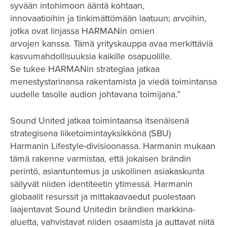
syvään intohimoon ääntä kohtaan,
innovaatioihin ja tinkimättömään laatuun; arvoihin,
jotka ovat linjassa HARMANin omien
arvojen kanssa. Tämä yrityskauppa avaa merkittäviä
kasvumahdollisuuksia kaikille osapuolille.
Se tukee HARMANin strategiaa jatkaa
menestystarinansa rakentamista ja viedä toimintansa
uudelle tasolle audion johtavana toimijana.”
Sound United jatkaa toimintaansa itsenäisenä
strategisena liiketoimintayksikkönä (SBU)
Harmanin Lifestyle-divisioonassa. Harmanin mukaan
tämä rakenne varmistaa, että jokaisen brändin
perintö, asiantuntemus ja uskollinen asiakaskunta
säilyvät niiden identiteetin ytimessä. Harmanin
globaalit resurssit ja mittakaavaedut puolestaan
laajentavat Sound Unitedin brändien markkina-
aluetta, vahvistavat niiden osaamista ja auttavat niitä