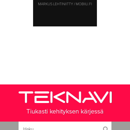
MARKUS LEHTINIITTY / MOBIILI.FI
Tiukasti kehityksen kärjessä