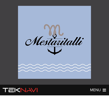
MENU
AUTOT
DIGI
▼
▼
UUTISET
UUTISET