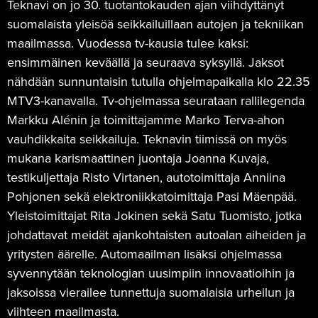
Teknavi on jo 30. tuotantokauden ajan viihdyttänyt
suomalaista yleisöä seikkailuillaan autojen ja tekniikan
maailmassa. Vuodessa tv-kausia tulee kaksi:
ensimmäinen keväällä ja seuraava syksyllä. Jaksot
nähdään sunnuntaisin tutulla ohjelmapaikalla klo 22.35
MTV3-kanavalla. Tv-ohjelmassa seurataan rallilegenda
Markku Alénin ja toimittajamme Marko Terva-ahon
vauhdikkaita seikkailuja. Teknavin tiimissä on myös
mukana karismaattinen juontaja Joanna Kuvaja,
testikuljettaja Risto Virtanen, autotoimittaja Anniina
Pohjonen sekä elektroniikkatoimittaja Pasi Mäenpää.
Yleistoimittajat Rita Jokinen sekä Satu Tuomisto, jotka
johdattavat meidät ajankohtaisten autoalan aiheiden ja
yritysten äärelle. Automaailman lisäksi ohjelmassa
syvennytään teknologian uusimpiin innovaatioihin ja
jaksoissa vierailee tunnettuja suomalaisia urheilun ja
viihteen maailmasta.