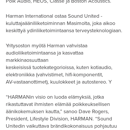
Polk Audio, HEOS, Classé ja Boston Acoustics.
Harman International ostaa Sound United -
kuluttajaääniliiketoiminnan Masimolta, joka aikoo
keskittyä ydinliiketoimintaansa terveysteknologiaan.
Yritysoston myötä Harman vahvistaa
audioliiketoimintaansa ja kasvattaa
markkinaosuuttaan
keskeisissä tuotekategorioissa, kuten kotiaudio,
elektroniikka (vahvistimet, hifi-komponentit,
AV-vastaanottimet), kuulokkeet ja autostereo. Y
“HARMANin visio on luoda elämyksiä, jotka
rikastuttavat ihmisten elämää poikkeuksellisen
äänikokemuksen kautta,” sanoo Dave Rogers,
President, Lifestyle Division, HARMAN. “Sound
Unitedin vaikuttava brändikokonaisuus pohjautuu