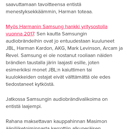
saavuttamaan tavoitteensa entistä
menestyksekkäämmin, Harman toteaa.
Myös Harmanin Samsung hankki yritysostolla
vuonna 2017
. Sen kautta Samsungin
audiobrändeihin ovat jo entuudestaan kuuluneet
JBL, Harman Kardon, AKG, Mark Levinson, Arcam ja
Revel. Samsung ei ole nostanut rooliaan näiden
brändien taustalla järin laajasti esille, joten
esimerkiksi monet JBL:n kaiuttimen tai
kuulokkeiden ostajat eivät välttämättä ole edes
tiedostaneet kytköstä.
Jatkossa Samsungin audiobrändivalikoima on
entistä laajempi.
Rahana maksettavan kauppahinnan Masimon
ääniliiketoiminnasta kerrottiin alkuperäisen