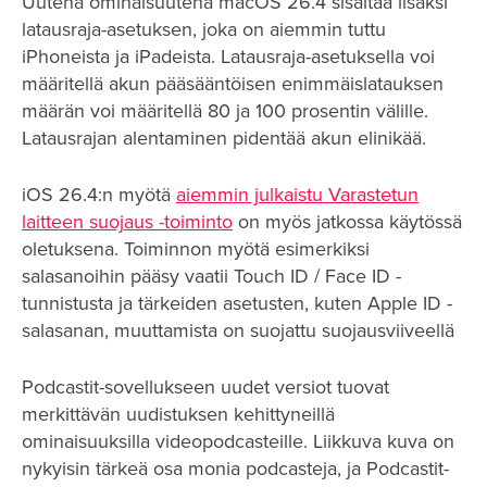
Uutena ominaisuutena macOS 26.4 sisältää lisäksi
latausraja-asetuksen, joka on aiemmin tuttu
iPhoneista ja iPadeista. Latausraja-asetuksella voi
määritellä akun pääsääntöisen enimmäislatauksen
määrän voi määritellä 80 ja 100 prosentin välille.
Latausrajan alentaminen pidentää akun elinikää.
iOS 26.4:n myötä
aiemmin julkaistu Varastetun
laitteen suojaus -toiminto
on myös jatkossa käytössä
oletuksena. Toiminnon myötä esimerkiksi
salasanoihin pääsy vaatii Touch ID / Face ID -
tunnistusta ja tärkeiden asetusten, kuten Apple ID -
salasanan, muuttamista on suojattu suojausviiveellä
Podcastit-sovellukseen uudet versiot tuovat
merkittävän uudistuksen kehittyneillä
ominaisuuksilla videopodcasteille. Liikkuva kuva on
nykyisin tärkeä osa monia podcasteja, ja Podcastit-