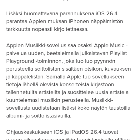
Lisäksi huomattavana parannuksena iOS 26.4
parantaa Applen mukaan iPhonen näppäimistön
tarkkuutta nopeasti kirjoitettaessa.
Applen Musiikki-sovellus saa osaksi Apple Music -
palvelua uuden, beetaleimalla julkaistavan Playlist
Playground -toiminnon, joka luo luo pyynnön
perusteella soittolistan sisältäen otsikon, kuvauksen
ja kappalelistan. Samalla Apple tuo sovellukseen
tietoja lähellä olevista konserteista kirjastoon
tallennetuilta artisteilta ja suosittelee uusia artisteja
kuuntelemasi musiikin perusteella. Musiikki-
sovellusta uudistetaan lisäksi koko näytön taustoilla
albumi- ja soittolistasivuilla.
Ohjauskeskukseen iOS ja iPadOS 26.4 tuovat
uuden pikavalinnan musiikin tunnistamiselle offline-