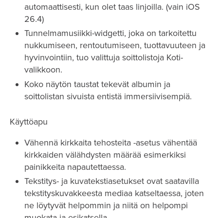
automaattisesti, kun olet taas linjoilla. (vain iOS
26.4)
Tunnelmamusiikki-widgetti, joka on tarkoitettu
nukkumiseen, rentoutumiseen, tuottavuuteen ja
hyvinvointiin, tuo valittuja soittolistoja Koti-
valikkoon.
Koko näytön taustat tekevät albumin ja
soittolistan sivuista entistä immersiivisempiä.
Käyttöapu
Vähennä kirkkaita tehosteita -asetus vähentää
kirkkaiden välähdysten määrää esimerkiksi
painikkeita napautettaessa.
Tekstitys- ja kuvatekstiasetukset ovat saatavilla
tekstityskuvakkeesta mediaa katseltaessa, joten
ne löytyvät helpommin ja niitä on helpompi
muokata ja esikatsella.