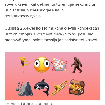
sovellukseen, kahdeksan uutta emojia sekä muita
uudistuksia, virheenkorjauksia ja
tietoturvapäivityksiä.
Uusissa 26.4-versioissa mukana oleviin kahdeksaan
uuteen emojiin lukeutuvat miekkavalas, pasuuna,
maanvyörymä, balettitanssija ja vääristyneet kasvot.
iOS 26.4:n sisältämiä uusia emojeja.