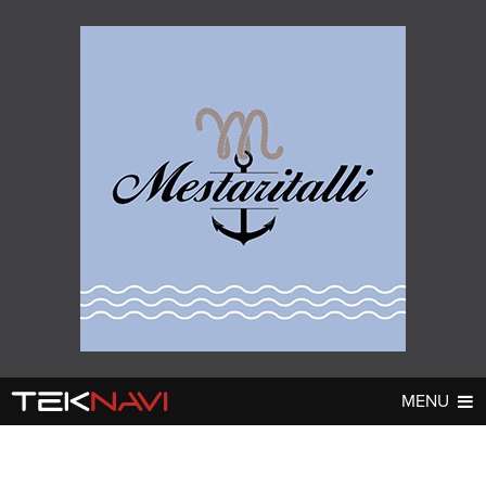
MENU
AUTOT
DIGI
▼
▼
UUTISET
UUTISET