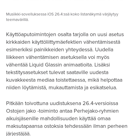
Musiikki-sovelluksessa iOS 26.4:ssä koko listanäkymä värjäytyy
teemavärillä.
Käyttöaputoimintojen osalta tarjolla on uusi asetus
kirkkaiden käyttöliittymäefektien vähentämisestä
esimerkiksi painikkeiden yhteydessä. Uudella
liikkeen vähentämisen asetuksella voi myös
vähentää Liquid Glassin animaatioita. Lisäksi
tekstitysasetukset tulevat saataville uudesta
kuvakkeesta mediaa toistettaessa, mikä helpottaa
niiden löytämistä, mukauttamista ja esikatselua.
Pitkään toivottuna uudistuksena 26.4-versioissa
Ostojen jako -toiminto antaa Perhejako-ryhmien
aikuisjäsenille mahdollisuuden käyttää omaa
maksutapaansa ostoksia tehdessään ilman perheen
järjestäjää.