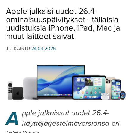
JULKISTUKSET
JULKISTUKSET
Apple julkaisi uudet 26.4-
AJETUT
HUHUT
ominaisuuspäivitykset - tällaisia
KOMMENTTI
TESTIT
uudistuksia iPhone, iPad, Mac ja
KOMMENTTI
muut laitteet saivat
VIDEOT
KILPAILUT
VIDEOT
JULKAISTU
24.03.2026
TV-OHJELMA
HAKU
Hae
A
pple julkaissut uudet 26.4-
käyttöjärjestelmäversionsa eri