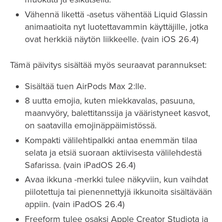
Vähennä likettä -asetus vähentää Liquid Glassin
animaatioita nyt luotettavammin käyttäjille, jotka
ovat herkkiä näytön liikkeelle. (vain iOS 26.4)
Tämä päivitys sisältää myös seuraavat parannukset:
Sisältää tuen AirPods Max 2:lle.
8 uutta emojia, kuten miekkavalas, pasuuna,
maanvyöry, balettitanssija ja vääristyneet kasvot,
on saatavilla emojinäppäimistössä.
Kompakti välilehtipalkki antaa enemmän tilaa
selata ja etsiä suoraan aktiivisesta välilehdestä
Safarissa. (vain iPadOS 26.4)
Avaa ikkuna -merkki tulee näkyviin, kun vaihdat
piilotettuja tai pienennettyjä ikkunoita sisältävään
appiin. (vain iPadOS 26.4)
Freeform tulee osaksi Apple Creator Studiota ja