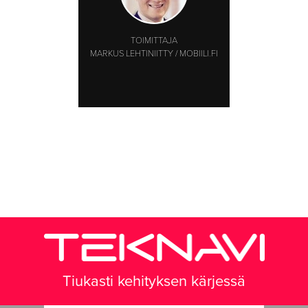
TOIMITTAJA
MARKUS LEHTINIITTY / MOBIILI.FI
Tiukasti kehityksen kärjessä