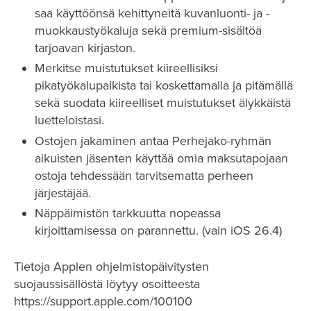
saa käyttöönsä kehittyneitä kuvanluonti- ja -
muokkaustyökaluja sekä premium-sisältöä
tarjoavan kirjaston.
Merkitse muistutukset kiireellisiksi
pikatyökalupalkista tai koskettamalla ja pitämällä
sekä suodata kiireelliset muistutukset älykkäistä
luetteloistasi.
Ostojen jakaminen antaa Perhejako-ryhmän
aikuisten jäsenten käyttää omia maksutapojaan
ostoja tehdessään tarvitsematta perheen
järjestäjää.
Näppäimistön tarkkuutta nopeassa
kirjoittamisessa on parannettu. (vain iOS 26.4)
Tietoja Applen ohjelmistopäivitysten
suojaussisällöstä löytyy osoitteesta
https://support.apple.com/100100