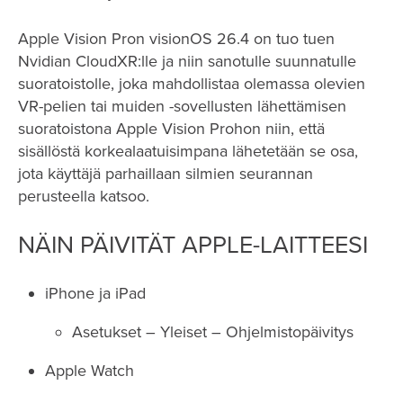
Apple Vision Pron visionOS 26.4 on tuo tuen
Nvidian CloudXR:lle ja niin sanotulle suunnatulle
suoratoistolle, joka mahdollistaa olemassa olevien
VR-pelien tai muiden -sovellusten lähettämisen
suoratoistona Apple Vision Prohon niin, että
sisällöstä korkealaatuisimpana lähetetään se osa,
jota käyttäjä parhaillaan silmien seurannan
perusteella katsoo.
NÄIN PÄIVITÄT APPLE-LAITTEESI
iPhone ja iPad
Asetukset – Yleiset – Ohjelmistopäivitys
Apple Watch