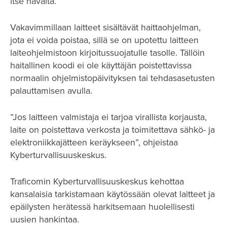
itse havaita.
Vakavimmillaan laitteet sisältävät haittaohjelman,
jota ei voida poistaa, sillä se on upotettu laitteen
laiteohjelmistoon kirjoitussuojatulle tasolle. Tällöin
haitallinen koodi ei ole käyttäjän poistettavissa
normaalin ohjelmistopäivityksen tai tehdasasetusten
palauttamisen avulla.
”Jos laitteen valmistaja ei tarjoa virallista korjausta,
laite on poistettava verkosta ja toimitettava sähkö- ja
elektroniikkajätteen keräykseen”, ohjeistaa
Kyberturvallisuuskeskus.
Traficomin Kyberturvallisuuskeskus kehottaa
kansalaisia tarkistamaan käytössään olevat laitteet ja
epäilysten herätessä harkitsemaan huolellisesti
uusien hankintaa.