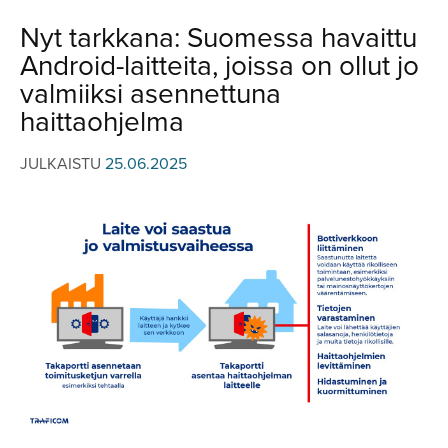
JULKISTUKSET
JULKISTUKSET
Nyt tarkkana: Suomessa havaittu
AJETUT
HUHUT
Android-laitteita, joissa on ollut jo
KOMMENTTI
TESTIT
valmiiksi asennettuna
KOMMENTTI
haittaohjelma
VIDEOT
KILPAILUT
VIDEOT
JULKAISTU
25.06.2025
TV-OHJELMA
HAKU
Hae