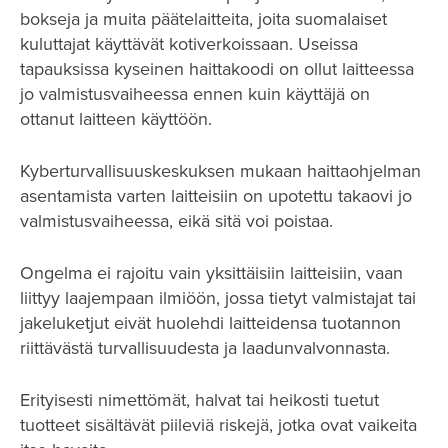
bokseja ja muita päätelaitteita, joita suomalaiset
kuluttajat käyttävät kotiverkoissaan. Useissa
tapauksissa kyseinen haittakoodi on ollut laitteessa
jo valmistusvaiheessa ennen kuin käyttäjä on
ottanut laitteen käyttöön.
Kyberturvallisuuskeskuksen mukaan haittaohjelman
asentamista varten laitteisiin on upotettu takaovi jo
valmistusvaiheessa, eikä sitä voi poistaa.
Ongelma ei rajoitu vain yksittäisiin laitteisiin, vaan
liittyy laajempaan ilmiöön, jossa tietyt valmistajat tai
jakeluketjut eivät huolehdi laitteidensa tuotannon
riittävästä turvallisuudesta ja laadunvalvonnasta.
Erityisesti nimettömät, halvat tai heikosti tuetut
tuotteet sisältävät piileviä riskejä, jotka ovat vaikeita