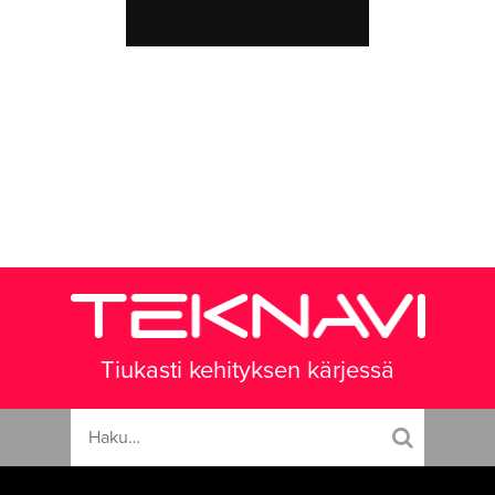
Tiukasti kehityksen kärjessä