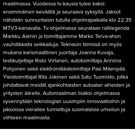
maailmassa. Vuodessa tv-kausia tulee kaksi:
ensimmäinen keväällä ja seuraava syksyllä. Jaksot
nähdään sunnuntaisin tutulla ohjelmapaikalla klo 22.35
MTV3-kanavalla. Tv-ohjelmassa seurataan rallilegenda
Markku Alénin ja toimittajamme Marko Terva-ahon
vauhdikkaita seikkailuja. Teknavin tiimissä on myös
mukana karismaattinen juontaja Joanna Kuvaja,
testikuljettaja Risto Virtanen, autotoimittaja Anniina
Pohjonen sekä elektroniikkatoimittaja Pasi Mäenpää.
Yleistoimittajat Rita Jokinen sekä Satu Tuomisto, jotka
johdattavat meidät ajankohtaisten autoalan aiheiden ja
yritysten äärelle. Automaailman lisäksi ohjelmassa
syvennytään teknologian uusimpiin innovaatioihin ja
jaksoissa vierailee tunnettuja suomalaisia urheilun ja
viihteen maailmasta.