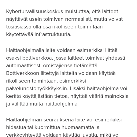
Kyberturvallisuuskeskus muistuttaa, että laitteet
näyttävät usein toimivan normaalisti, mutta voivat
tosiasiassa olla osa rikolliseen toimintaan
käytettävää infrastruktuuria.
Haittaohjelmalla laite voidaan esimerkiksi liittää
osaksi bottiverkkoa, jossa laitteet toimivat yhdessä
automaattisesti omistajiensa tietämättä.
Bottiverkkoon liitettyjä laitteita voidaan käyttää
rikolliseen toimintaan, esimerkiksi
palvelunestohyökkäyksiin. Lisäksi haittaohjelma voi
kerätä käyttäjästään tietoa, näyttää vääriä mainoksia
ja välittää muita haittaohjelmia.
Haittaohjelman seurauksena laite voi esimerkiksi
hidastua tai kuormittua huomaamatta ja
verkkoyhteyttä voidaan käyttää luvatta, mikä voi