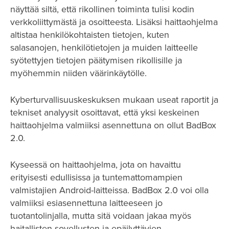
näyttää siltä, että rikollinen toiminta tulisi kodin
verkkoliittymästä ja osoitteesta. Lisäksi haittaohjelma
altistaa henkilökohtaisten tietojen, kuten
salasanojen, henkilötietojen ja muiden laitteelle
syötettyjen tietojen päätymisen rikollisille ja
myöhemmin niiden väärinkäytölle.
Kyberturvallisuuskeskuksen mukaan useat raportit ja
tekniset analyysit osoittavat, että yksi keskeinen
haittaohjelma valmiiksi asennettuna on ollut BadBox
2.0.
Kyseessä on haittaohjelma, jota on havaittu
erityisesti edullisissa ja tuntemattomampien
valmistajien Android-laitteissa. BadBox 2.0 voi olla
valmiiksi esiasennettuna laitteeseen jo
tuotantolinjalla, mutta sitä voidaan jakaa myös
haitallisten sovellusten ja epäilyttävien