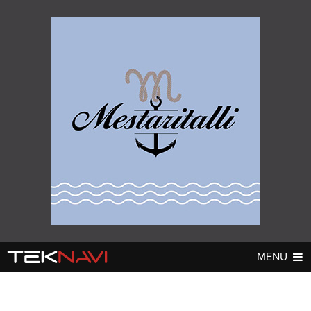
MENU
AUTOT
DIGI
▼
▼
UUTISET
UUTISET