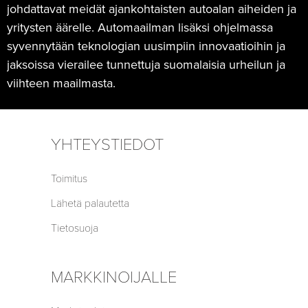
johdattavat meidät ajankohtaisten autoalan aiheiden ja
yritysten äärelle. Automaailman lisäksi ohjelmassa
syvennytään teknologian uusimpiin innovaatioihin ja
jaksoissa vierailee tunnettuja suomalaisia urheilun ja
viihteen maailmasta.
YHTEYSTIEDOT
Toimitus
Lähetä palautetta
Tietosuoja
MARKKINOIJALLE