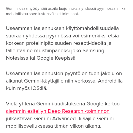
Gemini osaa hyödyntää useita laajennuksia yhdessä pyynnössä, mikä
mahdollistaa sovellusten väliset toiminnot.
Useamman laajennuksen käyttömahdollisuudella
suoraan yhdessä pyynnössä voi esimerkiksi etsiä
korkean proteiinipitoisuuden resepti-ideoita ja
tallentaa ne muistiinpanoksi joko Samsung
Notesissa tai Google Keepissä.
Useamman laajennusten pyyntöjen tuen jakelu on
alkanut Gemini-käyttäjille niin verkossa, Androidilla
kuin myös iOS:llä.
Vielä yhtenä Gemini-uudistuksena Google kertoo
aiemmin esitellyn Deep Research -toiminnon
julkaistavan Gemini Advanced -tilaajille Gemini-
mobiilisovelluksessa tämän viikon aikana.