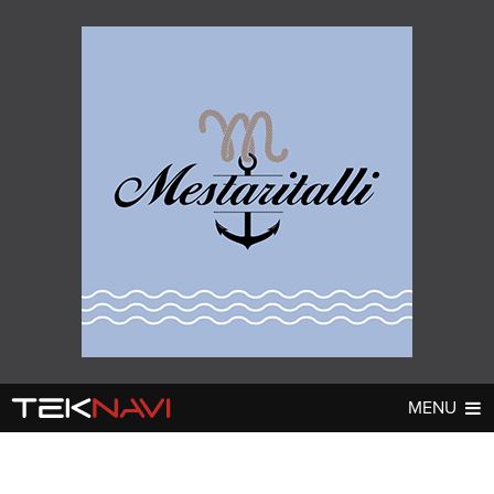
MENU
AUTOT
DIGI
▼
▼
UUTISET
UUTISET