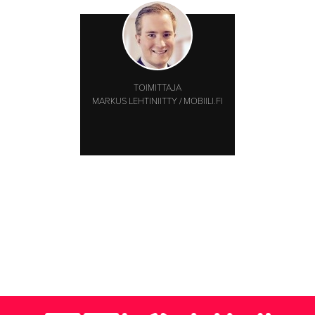
TOIMITTAJA
MARKUS LEHTINIITTY / MOBIILI.FI