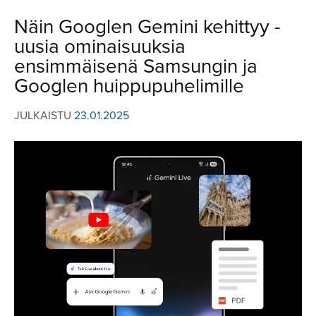
JULKISTUKSET
JULKISTUKSET
Näin Googlen Gemini kehittyy -
AJETUT
HUHUT
uusia ominaisuuksia
KOMMENTTI
TESTIT
ensimmäisenä Samsungin ja
KOMMENTTI
Googlen huippupuhelimille
VIDEOT
KILPAILUT
VIDEOT
JULKAISTU
23.01.2025
TV-OHJELMA
HAKU
Hae