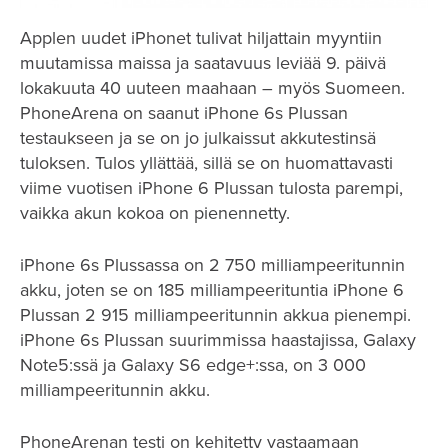
Applen uudet iPhonet tulivat hiljattain myyntiin
muutamissa maissa ja saatavuus leviää 9. päivä
lokakuuta 40 uuteen maahaan – myös Suomeen.
PhoneArena on saanut iPhone 6s Plussan
testaukseen ja se on jo julkaissut akkutestinsä
tuloksen. Tulos yllättää, sillä se on huomattavasti
viime vuotisen iPhone 6 Plussan tulosta parempi,
vaikka akun kokoa on pienennetty.
iPhone 6s Plussassa on 2 750 milliampeeritunnin
akku, joten se on 185 milliampeerituntia iPhone 6
Plussan 2 915 milliampeeritunnin akkua pienempi.
iPhone 6s Plussan suurimmissa haastajissa, Galaxy
Note5:ssä ja Galaxy S6 edge+:ssa, on 3 000
milliampeeritunnin akku.
PhoneArenan testi on kehitetty vastaamaan