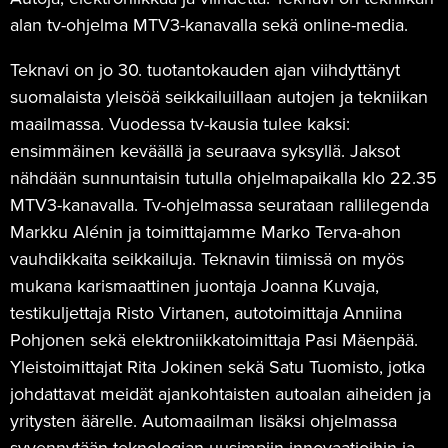
alan tv-ohjelma MTV3-kanavalla sekä online-media.
Teknavi on jo 30. tuotantokauden ajan viihdyttänyt
suomalaista yleisöä seikkailuillaan autojen ja tekniikan
maailmassa. Vuodessa tv-kausia tulee kaksi:
ensimmäinen keväällä ja seuraava syksyllä. Jaksot
nähdään sunnuntaisin tutulla ohjelmapaikalla klo 22.35
MTV3-kanavalla. Tv-ohjelmassa seurataan rallilegenda
Markku Alénin ja toimittajamme Marko Terva-ahon
vauhdikkaita seikkailuja. Teknavin tiimissä on myös
mukana karismaattinen juontaja Joanna Kuvaja,
testikuljettaja Risto Virtanen, autotoimittaja Anniina
Pohjonen sekä elektroniikkatoimittaja Pasi Mäenpää.
Yleistoimittajat Rita Jokinen sekä Satu Tuomisto, jotka
johdattavat meidät ajankohtaisten autoalan aiheiden ja
yritysten äärelle. Automaailman lisäksi ohjelmassa
syvennytään teknologian uusimpiin innovaatioihin ja