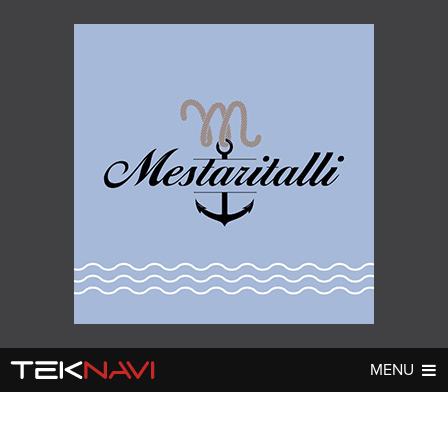
MENU
AUTOT
DIGI
▼
▼
UUTISET
UUTISET