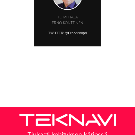
TOIMITTAJA
ERNO.KONTTINEN
TWITTER:
@Ernonbogel
Tiukasti kehityksen kärjessä