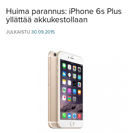
JULKISTUKSET
JULKISTUKSET
Huima parannus: iPhone 6s Plus
AJETUT
HUHUT
yllättää akkukestollaan
KOMMENTTI
TESTIT
KOMMENTTI
JULKAISTU
30.09.2015
VIDEOT
KILPAILUT
VIDEOT
TV-OHJELMA
HAKU
Hae