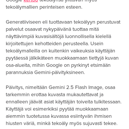
tekoälymallien perinteisen esteen.
Generatiiviseen eli tuottavaan tekoälyyn perustuvat
palvelut osaavat nykypäivänä tuottaa mitä
näyttävimpiä kuvasisältöjä luonnollisella kielellä
kirjoitettujen kehotteiden perusteella. Usein
tekoälymalleilla on kuitenkin vaikeuksia käyttäjän
pyytäessä jälkikäteen muokkaamaan tiettyjä kuvan
osa-alueita, mihin Google on pyrkinyt etsimään
parannuksia Gemini-päivityksineen.
Päivitys, nimeltään Gemini 2.5 Flash Image, osaa
tarkemmin erottaa kuvasta mukautettavat ja
ennalleen jäävät asiat käyttäjän toiveita tulkitessaan.
Käyttäjä voi esimerkiksi pyytää muokkaamaan
aiemmin tuotetussa kuvassa esiintyvän ihmisen
hiusten väriä, minkä tekoäly myös sujuvasti tekee.