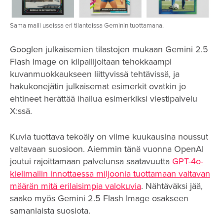
Sama malli useissa eri tilanteissa Geminin tuottamana.
Googlen julkaisemien tilastojen mukaan Gemini 2.5
Flash Image on kilpailijoitaan tehokkaampi
kuvanmuokkaukseen liittyvissä tehtävissä, ja
hakukonejätin julkaisemat esimerkit ovatkin jo
ehtineet herättää ihailua esimerkiksi viestipalvelu
X:ssä.
Kuvia tuottava tekoäly on viime kuukausina noussut
valtavaan suosioon. Aiemmin tänä vuonna OpenAI
joutui rajoittamaan palvelunsa saatavuutta
GPT-4o-
kielimallin innottaessa miljoonia tuottamaan valtavan
määrän mitä erilaisimpia valokuvia
. Nähtäväksi jää,
saako myös Gemini 2.5 Flash Image osakseen
samanlaista suosiota.