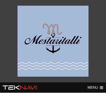
MENU
AUTOT
DIGI
▼
▼
UUTISET
UUTISET