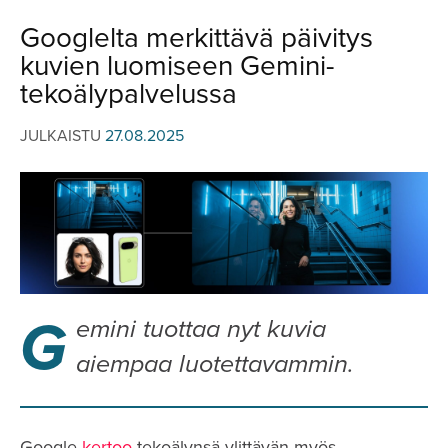
JULKISTUKSET
JULKISTUKSET
Googlelta merkittävä päivitys
AJETUT
HUHUT
kuvien luomiseen Gemini-
KOMMENTTI
TESTIT
tekoälypalvelussa
KOMMENTTI
VIDEOT
JULKAISTU
27.08.2025
KILPAILUT
VIDEOT
TV-OHJELMA
HAKU
Hae
G
emini tuottaa nyt kuvia
aiempaa luotettavammin.
Google
kertoo
tekoälynsä ylittävän myös