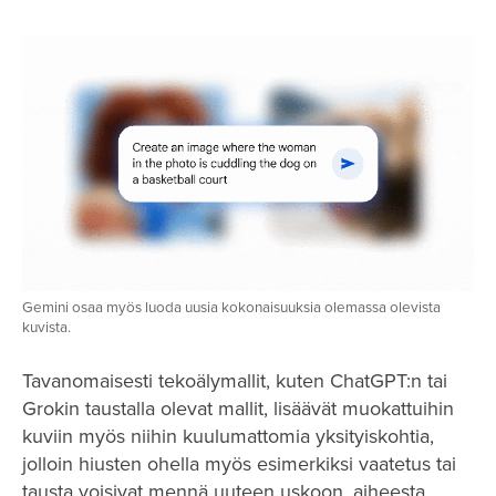
Gemini osaa myös luoda uusia kokonaisuuksia olemassa olevista
kuvista.
Tavanomaisesti tekoälymallit, kuten ChatGPT:n tai
Grokin taustalla olevat mallit, lisäävät muokattuihin
kuviin myös niihin kuulumattomia yksityiskohtia,
jolloin hiusten ohella myös esimerkiksi vaatetus tai
tausta voisivat mennä uuteen uskoon, aiheesta