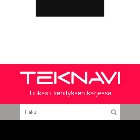
Tiukasti kehityksen kärjessä