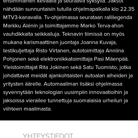
ensimmäinen keväällä ja seuraava syksyllä. Jaksot
nähdään sunnuntaisin tutulla ohjelmapaikalla klo 22.35
MTV3-kanavalla. Tv-ohjelmassa seurataan rallilegenda
Markku Alénin ja toimittajamme Marko Terva-ahon
vauhdikkaita seikkailuja. Teknavin tiimissä on myös
mukana karismaattinen juontaja Joanna Kuvaja,
testikuljettaja Risto Virtanen, autotoimittaja Anniina
Pohjonen sekä elektroniikkatoimittaja Pasi Mäenpää.
Yleistoimittajat Rita Jokinen sekä Satu Tuomisto, jotka
johdattavat meidät ajankohtaisten autoalan aiheiden ja
yritysten äärelle. Automaailman lisäksi ohjelmassa
syvennytään teknologian uusimpiin innovaatioihin ja
jaksoissa vierailee tunnettuja suomalaisia urheilun ja
viihteen maailmasta.
YHTEYSTIEDOT