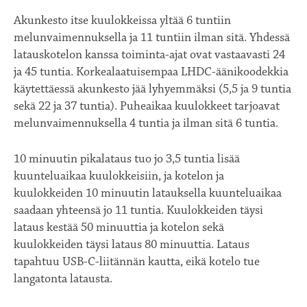
Akunkesto itse kuulokkeissa yltää 6 tuntiin
melunvaimennuksella ja 11 tuntiin ilman sitä. Yhdessä
latauskotelon kanssa toiminta-ajat ovat vastaavasti 24
ja 45 tuntia. Korkealaatuisempaa LHDC-äänikoodekkia
käytettäessä akunkesto jää lyhyemmäksi (5,5 ja 9 tuntia
sekä 22 ja 37 tuntia). Puheaikaa kuulokkeet tarjoavat
melunvaimennuksella 4 tuntia ja ilman sitä 6 tuntia.
10 minuutin pikalataus tuo jo 3,5 tuntia lisää
kuunteluaikaa kuulokkeisiin, ja kotelon ja
kuulokkeiden 10 minuutin latauksella kuunteluaikaa
saadaan yhteensä jo 11 tuntia. Kuulokkeiden täysi
lataus kestää 50 minuuttia ja kotelon sekä
kuulokkeiden täysi lataus 80 minuuttia. Lataus
tapahtuu USB-C-liitännän kautta, eikä kotelo tue
langatonta latausta.