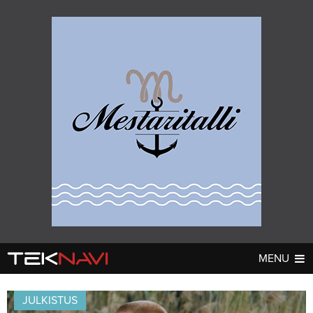
MENU
AUTOT
DIGI
▼
▼
JULKISTUS
UUTISET
UUTISET