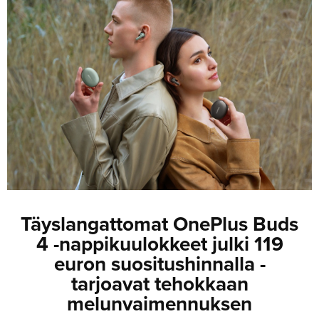
JULKISTUKSET
JULKISTUKSET
AJETUT
HUHUT
KOMMENTTI
TESTIT
KOMMENTTI
VIDEOT
KILPAILUT
VIDEOT
TV-OHJELMA
HAKU
Hae
Täyslangattomat OnePlus Buds
4 -nappikuulokkeet julki 119
euron suositushinnalla -
tarjoavat tehokkaan
melunvaimennuksen