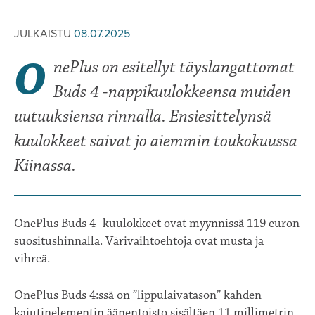
JULKAISTU
08.07.2025
O
nePlus on esitellyt täyslangattomat
Buds 4 -nappikuulokkeensa muiden
uutuuksiensa rinnalla. Ensiesittelynsä
kuulokkeet saivat jo aiemmin toukokuussa
Kiinassa.
OnePlus Buds 4 -kuulokkeet ovat myynnissä 119 euron
suositushinnalla. Värivaihtoehtoja ovat musta ja
vihreä.
OnePlus Buds 4:ssä on ”lippulaivatason” kahden
kaiutinelementin äänentoisto sisältäen 11 millimetrin