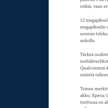
reikiä, vaan se
12 megapikseli
megapikselin u
zoomin teleka
aukolla.
Tärkeä uudistu
mobiiliverkko
Qualcommin ke
sisäistä talle
Toinen merkit
akku: Xperia 1
tuettuna on ak