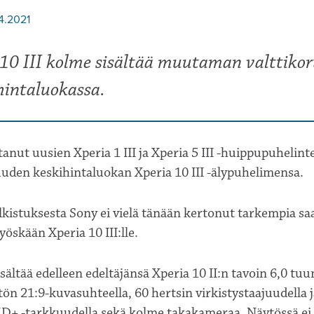
4.2021
 10 III kolme sisältää muutaman valttikor
hintaluokassa.
tanut uusien Xperia 1 III ja Xperia 5 III -huippupuhelint
uden keskihintaluokan Xperia 10 III -älypuhelimensa.
kistuksesta Sony ei vielä tänään kertonut tarkempia sa
yöskään Xperia 10 III:lle.
sisältää edelleen edeltäjänsä Xperia 10 II:n tavoin 6,0 tu
 21:9-kuvasuhteella, 60 hertsin virkistystaajuudella
HD+ -tarkkuudella sekä kolme takakameraa. Näytössä ei o