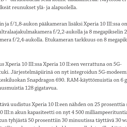
lkeät reunukset ylä- ja alapuolella.
n ja f/1,8-aukon pääkameran lisäksi Xperia 10 III:ssa on
ltralaajakulmakamera f/2,2-aukolla ja 8 megapikselin 2
mera f/2,4-aukolla. Etukameran tarkkuus on 8 megapiks
s Xperia 10 III:ssa Xperia 10 II:een verrattuna on 5G-
tuki. Järjestelmäpiirinä on nyt integroidun 5G-modeemi
skiluokan Snapdragon 690. RAM-käyttömuistia on 6 gi
nnusmuistia 128 gigatavua.
tävä uudistus Xperia 10 II:een nähden on 25 prosenttia
0 III:n akun kapasiteetti on nyt 4 500 milliampeerituntia
un tyhjästä 50 prosenttiin 30 minuutissa täyttävä 30 w