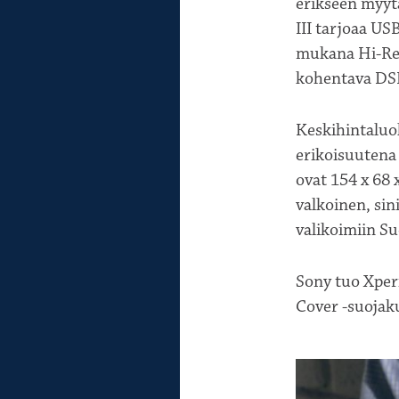
erikseen myyt
III tarjoaa US
mukana Hi-Res
kohentava DS
Keskihintaluo
erikoisuutena 
ovat 154 x 68 
valkoinen, sin
valikoimiin S
Sony tuo Xperi
Cover -suojaku