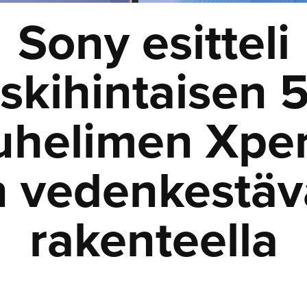
Sony esitteli
skihintaisen 
uhelimen Xper
:n vedenkestäv
rakenteella