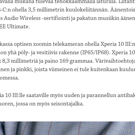
ävällä mukana tulevaa tehokkaammalla laturilla. Liitän
B-C:n ohella 3,5 millimetrin kuulokeliitännän. Äänentoi
 Audio Wireless -sertifiointi ja pakatun musiikin ääne
EE Ultimate.
kassa optisen zoomin telekameran ohella Xperia 10 III:
on yhä pöly- ja vesitiivis rakenne (IP65/IP68). Xperia 10 
x 8,3 millimetriä ja paino 169 grammaa. Värivaihtoehtoj
inen ja pinkki, joista viimeinen ei tule kuitenkaan kuu
uomessa.
a 10 III:lle saataville myös uuden ja parannellun antiba
oren, jossa on myös seisontajalka.