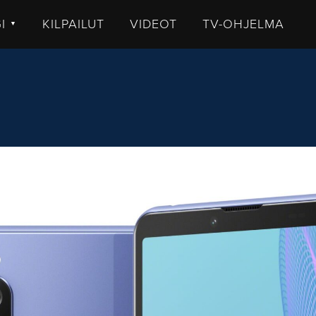
GI
KILPAILUT
VIDEOT
TV-OHJELMA
▼
TISET
LKISTUKSET
UHUT
STIT
MMENTTI
DEOT