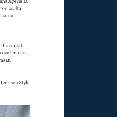
tänä Xperia 10
ston osalta
nlaatua
n
III:n mitat
a ovat musta,
lumaan
kteerisen Style