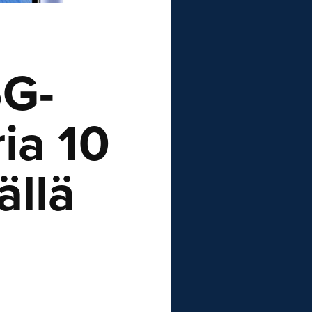
5G-
ia 10
ällä