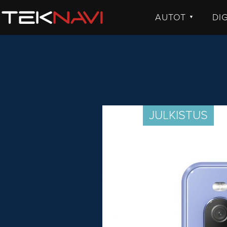
AUTOT
DI
▼
UUTISET
UU
JULKISTUKSET
JU
AJETUT
H
KOMMENTTI
TE
KO
JULKISTUS
VI