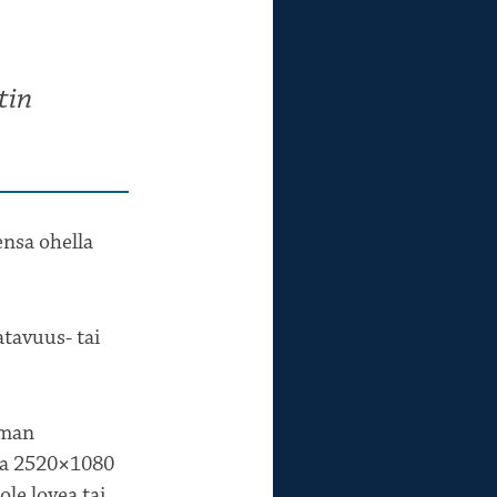
tin
ensa ohella
atavuus- tai
uman
 ja 2520×1080
le lovea tai