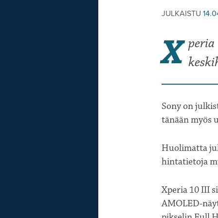
JULKAISTU
14.0
X
peria
keski
Sony on julkis
tänään myös u
Huolimatta jul
hintatietoja m
Xperia 10 III 
AMOLED-näytön
pikselin Full 