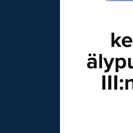
ke
älyp
III