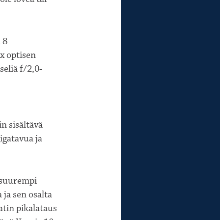
 8
x optisen
eliä f/2,0-
n sisältävä
gatavua ja
 suurempi
 ja sen osalta
atin pikalataus