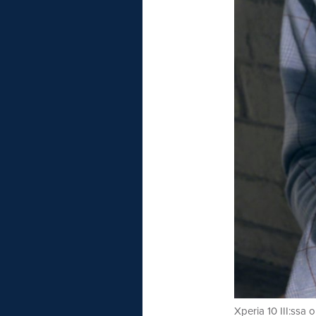
Xperia 10 III:ssa o