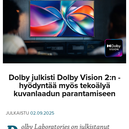
JULKISTUKSET
JULKISTUKSET
AJETUT
HUHUT
KOMMENTTI
TESTIT
KOMMENTTI
VIDEOT
KILPAILUT
VIDEOT
TV-OHJELMA
HAKU
Hae
Dolby julkisti Dolby Vision 2:n -
hyödyntää myös tekoälyä
kuvanlaadun parantamiseen
JULKAISTU
02.09.2025
olby Laboratories on julkistanut