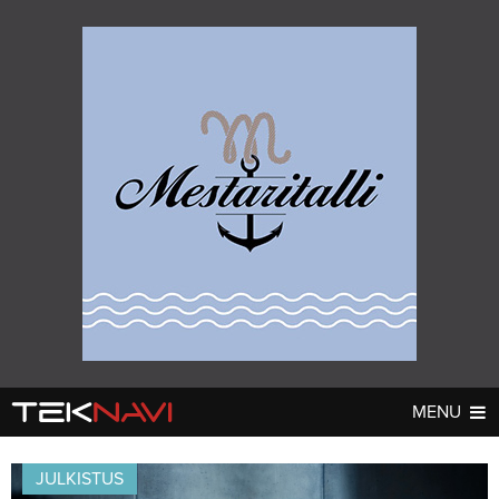
MENU
AUTOT
DIGI
▼
▼
JULKISTUS
UUTISET
UUTISET