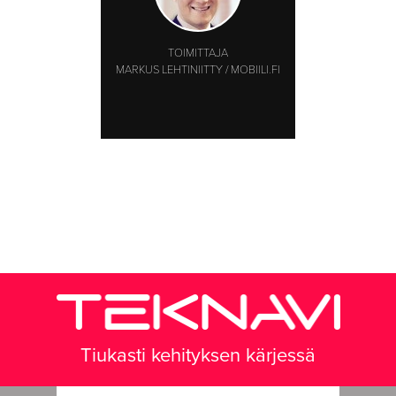
TOIMITTAJA
MARKUS LEHTINIITTY / MOBIILI.FI
Tiukasti kehityksen kärjessä