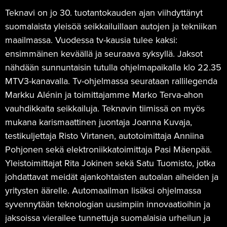
Teknavi on jo 30. tuotantokauden ajan viihdyttänyt
suomalaista yleisöä seikkailuillaan autojen ja tekniikan
maailmassa. Vuodessa tv-kausia tulee kaksi:
ensimmäinen keväällä ja seuraava syksyllä. Jaksot
nähdään sunnuntaisin tutulla ohjelmapaikalla klo 22.35
MTV3-kanavalla. Tv-ohjelmassa seurataan rallilegenda
Markku Alénin ja toimittajamme Marko Terva-ahon
vauhdikkaita seikkailuja. Teknavin tiimissä on myös
mukana karismaattinen juontaja Joanna Kuvaja,
testikuljettaja Risto Virtanen, autotoimittaja Anniina
Pohjonen sekä elektroniikkatoimittaja Pasi Mäenpää.
Yleistoimittajat Rita Jokinen sekä Satu Tuomisto, jotka
johdattavat meidät ajankohtaisten autoalan aiheiden ja
yritysten äärelle. Automaailman lisäksi ohjelmassa
syvennytään teknologian uusimpiin innovaatioihin ja
jaksoissa vierailee tunnettuja suomalaisia urheilun ja