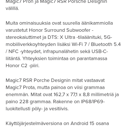
Magic7 Pron ja Magic7 RSR Porsche Designin
välillä.
Muita ominaisuuksia ovat suurella äänikammiolla
varustetut Honor Surround Subwoofer -
stereokaiuttimet ja DTS: X Ultra -tilaäänituki, 5G-
mobiiliverkkoyhteyden lisäksi Wi-Fi 7 / Bluetooth 5.4
/ NFC -yhteydet, infrapunalähetin sekä USB-C-
liitäntä. Yhteyksien toimintaa on parantamassa
Honor C2 -piiri.
Magic7 RSR Porche Designin mitat vastaavat
Magic7 Prota, mutta painoa on viisi grammaa
enemmän. Mitat ovat 162,7 x 77,1 x 8,8 millimetriä ja
paino 228 grammaa. Rakenne on IP68/IP69-
luokitellusti pöly- ja vesitiivis.
Käyttöjärjestelmäversiona on Android 15 osana