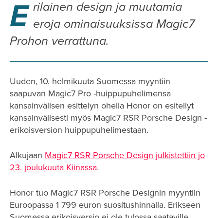
E
rilainen design ja muutamia
eroja ominaisuuksissa Magic7
Prohon verrattuna.
Uuden, 10. helmikuuta Suomessa myyntiin
saapuvan Magic7 Pro -huippupuhelimensa
kansainvälisen esittelyn ohella Honor on esitellyt
kansainvälisesti myös Magic7 RSR Porsche Design -
erikoisversion huippupuhelimestaan.
Alkujaan
Magic7 RSR Porsche Design julkistettiin jo
23. joulukuuta Kiinassa
.
Honor tuo Magic7 RSR Porsche Designin myyntiin
Euroopassa 1 799 euron suositushinnalla. Erikseen
Suomessa erikoisversio ei ole tulossa saataville.