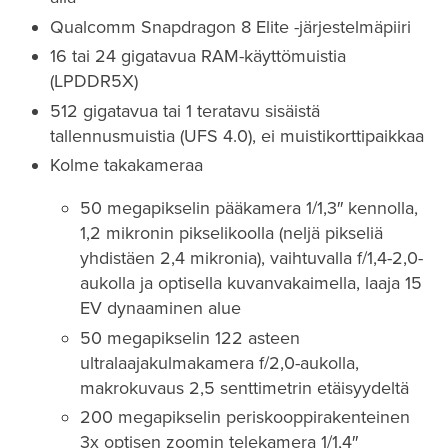
Qualcomm Snapdragon 8 Elite -järjestelmäpiiri
16 tai 24 gigatavua RAM-käyttömuistia
(LPDDR5X)
512 gigatavua tai 1 teratavu sisäistä
tallennusmuistia (UFS 4.0), ei muistikorttipaikkaa
Kolme takakameraa
50 megapikselin pääkamera 1/1,3″ kennolla,
1,2 mikronin pikselikoolla (neljä pikseliä
yhdistäen 2,4 mikronia), vaihtuvalla f/1,4-2,0-
aukolla ja optisella kuvanvakaimella, laaja 15
EV dynaaminen alue
50 megapikselin 122 asteen
ultralaajakulmakamera f/2,0-aukolla,
makrokuvaus 2,5 senttimetrin etäisyydeltä
200 megapikselin periskooppirakenteinen
3x optisen zoomin telekamera 1/1,4″