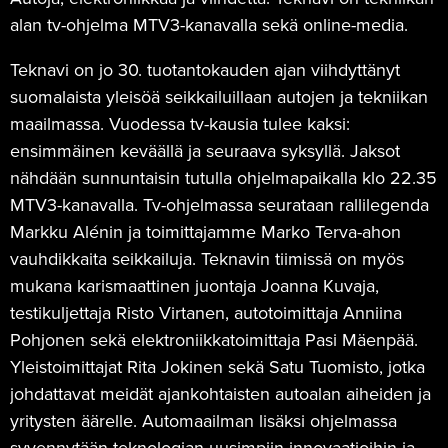
alan tv-ohjelma MTV3-kanavalla sekä online-media.
Teknavi on jo 30. tuotantokauden ajan viihdyttänyt
suomalaista yleisöä seikkailuillaan autojen ja tekniikan
maailmassa. Vuodessa tv-kausia tulee kaksi:
ensimmäinen keväällä ja seuraava syksyllä. Jaksot
nähdään sunnuntaisin tutulla ohjelmapaikalla klo 22.35
MTV3-kanavalla. Tv-ohjelmassa seurataan rallilegenda
Markku Alénin ja toimittajamme Marko Terva-ahon
vauhdikkaita seikkailuja. Teknavin tiimissä on myös
mukana karismaattinen juontaja Joanna Kuvaja,
testikuljettaja Risto Virtanen, autotoimittaja Anniina
Pohjonen sekä elektroniikkatoimittaja Pasi Mäenpää.
Yleistoimittajat Rita Jokinen sekä Satu Tuomisto, jotka
johdattavat meidät ajankohtaisten autoalan aiheiden ja
yritysten äärelle. Automaailman lisäksi ohjelmassa