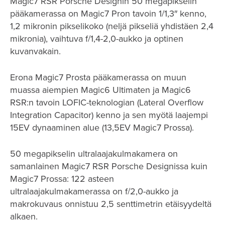
Magic7 RSR Porsche Designin 50 megapikselin
pääkamerassa on Magic7 Pron tavoin 1/1,3″ kenno,
1,2 mikronin pikselikoko (neljä pikseliä yhdistäen 2,4
mikronia), vaihtuva f/1,4-2,0-aukko ja optinen
kuvanvakain.
Erona Magic7 Prosta pääkamerassa on muun
muassa aiempien Magic6 Ultimaten ja Magic6
RSR:n tavoin LOFIC-teknologian (Lateral Overflow
Integration Capacitor) kenno ja sen myötä laajempi
15EV dynaaminen alue (13,5EV Magic7 Prossa).
50 megapikselin ultralaajakulmakamera on
samanlainen Magic7 RSR Porsche Designissa kuin
Magic7 Prossa: 122 asteen
ultralaajakulmakamerassa on f/2,0-aukko ja
makrokuvaus onnistuu 2,5 senttimetrin etäisyydeltä
alkaen.