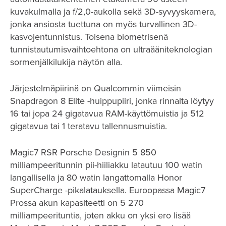
kuvakulmalla ja f/2,0-aukolla sekä 3D-syvyyskamera,
jonka ansiosta tuettuna on myös turvallinen 3D-
kasvojentunnistus. Toisena biometrisenä
tunnistautumisvaihtoehtona on ultraääniteknologian
sormenjälkilukija näytön alla.
Järjestelmäpiirinä on Qualcommin viimeisin
Snapdragon 8 Elite -huippupiiri, jonka rinnalta löytyy
16 tai jopa 24 gigatavua RAM-käyttömuistia ja 512
gigatavua tai 1 teratavu tallennusmuistia.
Magic7 RSR Porsche Designin 5 850
milliampeeritunnin pii-hiiliakku latautuu 100 watin
langallisella ja 80 watin langattomalla Honor
SuperCharge -pikalatauksella. Euroopassa Magic7
Prossa akun kapasiteetti on 5 270
milliampeerituntia, joten akku on yksi ero lisää