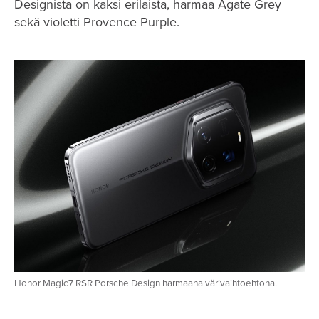
Designista on kaksi erilaista, harmaa Agate Grey
sekä violetti Provence Purple.
Honor Magic7 RSR Porsche Design harmaana värivaihtoehtona.