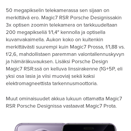
50 megapikselin telekamerassa sen sijaan on
merkittävä ero. Magic7 RSR Porsche Designissakin
3x optisen zoomin telekamera on tarkkuudeltaan
200 megapikseliä 1/1,4″ kennolla ja optisella
kuvanvakaimella. Aukon koko on kuitenkin
merkittävästi suurempi kuin Magic7 Prossa, f/1,88 vs.
f/2,6, mahdollistaen paremman valontallennuskyvyn
ja hämäräkuvauksen. Lisäksi Porsche Design
Magic7 RSR:ssä on kelluva linssirakenne (1G+5P, eli
yksi osa lasia ja viisi muovia) sekä kaksi
elektromagneettista tarkennusmoottoria.
Muut ominaisuudet akkua lukuun ottamatta Magic7
RSR Porsche Designissa vastaavat Magic7 Prota.