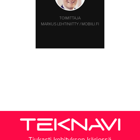
TOIMITTAJA
MARKUS LEHTINIITTY / MOBIILI.FI
Tiukasti kehityksen kärjessä