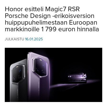
JULKISTUKSET
JULKISTUKSET
Honor esitteli Magic7 RSR
AJETUT
HUHUT
Porsche Design -erikoisversion
KOMMENTTI
TESTIT
huippupuhelimestaan Euroopan
KOMMENTTI
markkinoille 1 799 euron hinnalla
VIDEOT
KILPAILUT
VIDEOT
JULKAISTU
16.01.2025
TV-OHJELMA
HAKU
Hae