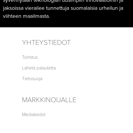
syvennytään teknologian uusimpiin innovaatioihin ja
jaksoissa vierailee tunnettuja suomalaisia urheilun ja
viihteen maailmasta.
YHTEYSTIEDOT
Toimitus
Lähetä palautetta
Tietosuoja
MARKKINOIJALLE
Mediatiedot