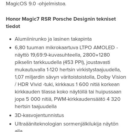
MagicOS 9.0 -ohjelmistoa.
Honor Magic7 RSR Porsche Designin tekniset
tiedot
Alumiinirunko ja lasinen takapinta
6,80 tuuman mikrokaartuva LTPO AMOLED -
näyttö 19,69:9-kuvasuhteella, 2800×1280
pikselin tarkkuudella (453 PPI), joustavasti
mukautuvalla 1-120 hertsin virkistystaajuudella,
1,07 miljardin sävyn väritoistoistolla, Dolby Vision
/ HDR Vivid -tuki, kirkkaus 1 600 nitiä korkean
kirkkauden tilassa koko näytöllä tai huipussaan
jopa 5 000 nitiä, PWM-kirkkaudensäätö 4 320
hertsin taajuudella
3D-kasvojentunnistus
Ultraääniteknologian sormenjälkilukija näytön
alla