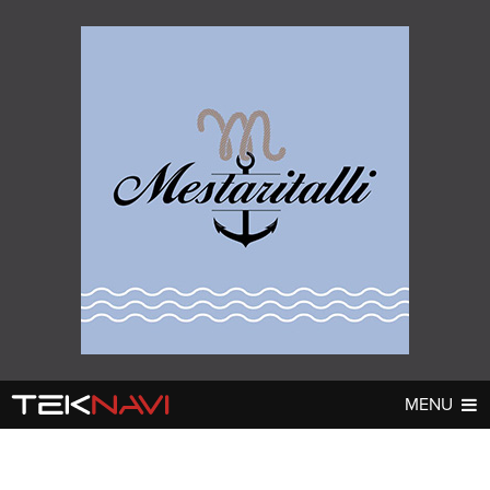
MENU
AUTOT
DIGI
▼
▼
UUTISET
UUTISET