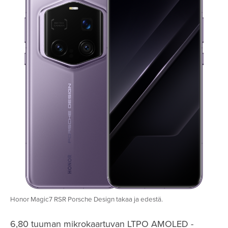
Honor Magic7 RSR Porsche Design takaa ja edestä.
6,80 tuuman mikrokaartuvan LTPO AMOLED -