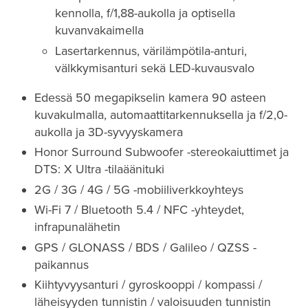
kennolla, f/1,88-aukolla ja optisella
kuvanvakaimella
Lasertarkennus, värilämpötila-anturi,
välkkymisanturi sekä LED-kuvausvalo
Edessä 50 megapikselin kamera 90 asteen
kuvakulmalla, automaattitarkennuksella ja f/2,0-
aukolla ja 3D-syvyyskamera
Honor Surround Subwoofer -stereokaiuttimet ja
DTS: X Ultra -tilaäänituki
2G / 3G / 4G / 5G -mobiiliverkkoyhteys
Wi-Fi 7 / Bluetooth 5.4 / NFC -yhteydet,
infrapunalähetin
GPS / GLONASS / BDS / Galileo / QZSS -
paikannus
Kiihtyvyysanturi / gyroskooppi / kompassi /
läheisyyden tunnistin / valoisuuden tunnistin