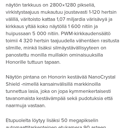
näytön tarkkuus on 2800×1280 pikseliä,
virkistystaajuus mukautuu joustavasti 1-120 hertsin
välillä, väritoisto kattaa 1,07 miljardia värisävyä ja
kirkkaus yltää koko näytöllä 1 600 nitiin ja
huipussaan 5 000 nitiin. PWM-kirkkaudensäätö
toimii 4 320 hertsin taajuudella vähentäen rasitusta
silmille, minkä lisäksi silmäystävällisyyteen on
panostettu monilla muillakin ominaisuuksilla
Honorille tuttuun tapaan.
Näytön pintana on Honorin kestävää NanoCrystal
Shield -nimellä kansainvälisillä markkinoilla
tunnettua lasia, joka on jopa kymmenkertaisesti
tavanomaista kestävämpää sekä pudotuksia että
naarmuja vastaan.
Etupuolelta löytyy lisäksi 50 megapikselin
automaattitarkenteinen etukamera 90 asteen