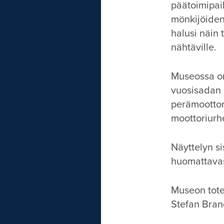
päätoimipai
mönkijöiden
halusi näin
nähtäville.
Museossa on
vuosisadan 
perämoottor
moottoriurhe
Näyttelyn si
huomattavas
Museon tote
Stefan Brand