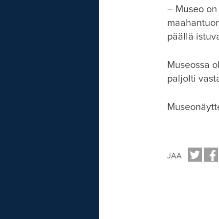
– Museo on 
maahantuomi
päällä istuv
Museossa ol
paljolti va
Museonäyttel
JAA