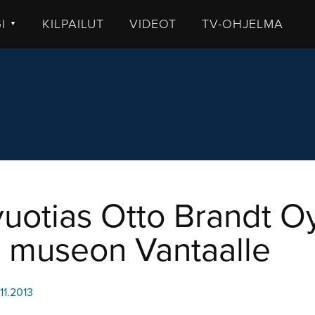
GI
KILPAILUT
VIDEOT
TV-OHJELMA
▼
TISET
LKISTUKSET
UHUT
STIT
MMENTTI
DEOT
vuotias Otto Brandt O
i museon Vantaalle
11.2013