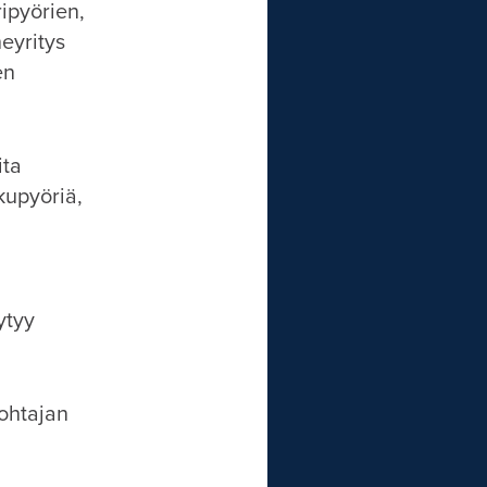
ipyörien,
eyritys
en
ita
kupyöriä,
ytyy
johtajan