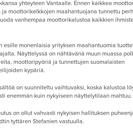
kkansa yhteyteen Vantaalle. Ennen kaikkea moottor
 ja moottorikelkkojen maahantuojana tunnettu perh
 tuoda vanhempaa moottorikalustoa kaikkien ihmist
 esille monenlaisia yrityksen maahantuomia tuotte
ajalta. Näyttelyssä on nähtävänä muun muassa pol
eita, moottoripyöriä ja tunnettujen suomalaisten
ilijoiden kypäriä.
sältöä on suunniteltu vaihtuvaksi, koska kalustoa lö
ti enemmän kuin nykyiseen näyttelytilaan mahtuu.
utus on ollut vahvasti nykyisen hallituksen puheen
tin tyttären Stefanien vastuulla.