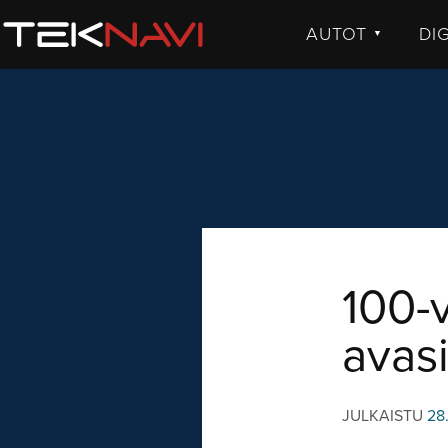
AUTOT
DI
▼
UUTISET
UU
JULKISTUKSET
JU
AJETUT
H
KOMMENTTI
TE
KO
VI
100-
avas
JULKAISTU
28.