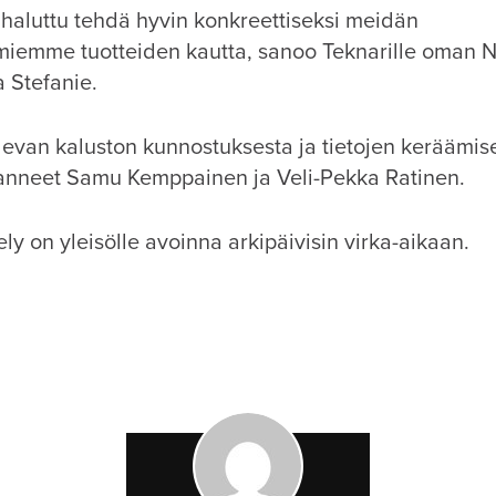
haluttu tehdä hyvin konkreettiseksi meidän
emme tuotteiden kautta, sanoo Teknarille oman N
a Stefanie.
evan kaluston kunnostuksesta ja tietojen keräämis
stanneet Samu Kemppainen ja Veli-Pekka Ratinen.
y on yleisölle avoinna arkipäivisin virka-aikaan.