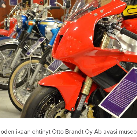
uoden ikään ehtinyt Otto Brandt Oy Ab avasi muse