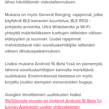
lähes häviöttömän videotallennuksen.
Mukana on myös General Ranging -rajapinnat, jotka
käyttävät BLE-kanavien kuuntelua, BLE RSSI -
pohjaista arviointia, Ultra Widebandia ja Wi-Fi-
yhteyttä määritelläkseen tuettujen laitteiden välisen
etäisyyden ja suunnan. Uudet rajapinnat
mahdollistavat näin sovelluskehittäjille laitteiden
välisen lähialuepaikannuksen.
Lisäksi mukana Android 16 Beta 1:ssä on pienempiä,
lähinnä sovelluskehittäjien kannalta merkittäviä
uudistuksia. Ensimmäisessä beetassa on myös
korjattu joukko aiempien esiversioiden bugeja.
Googlen ilmoittamien uudistusten lisäksi
9to5Google-sivusto on löytänyt Android 16 Beta 1:n
tuovan Asetuksiin uuden yhteystietojen