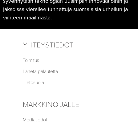
syvennytään teknologian uusimpiin innovaatioihin ja
jaksoissa vierailee tunnettuja suomalaisia urheilun ja
viihteen maailmasta.
YHTEYSTIEDOT
Toimitus
Lähetä palautetta
Tietosuoja
MARKKINOIJALLE
Mediatiedot