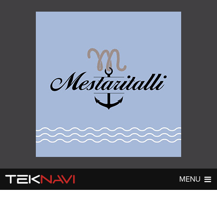
MENU
AUTOT
DIGI
▼
▼
UUTISET
UUTISET