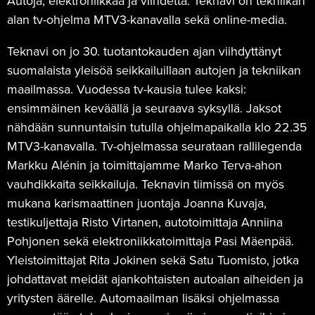
Autoja, elektroniikkaa ja viihdettä. Teknavi on tekniikan
alan tv-ohjelma MTV3-kanavalla sekä online-media.
Teknavi on jo 30. tuotantokauden ajan viihdyttänyt
suomalaista yleisöä seikkailuillaan autojen ja tekniikan
maailmassa. Vuodessa tv-kausia tulee kaksi:
ensimmäinen keväällä ja seuraava syksyllä. Jaksot
nähdään sunnuntaisin tutulla ohjelmapaikalla klo 22.35
MTV3-kanavalla. Tv-ohjelmassa seurataan rallilegenda
Markku Alénin ja toimittajamme Marko Terva-ahon
vauhdikkaita seikkailuja. Teknavin tiimissä on myös
mukana karismaattinen juontaja Joanna Kuvaja,
testikuljettaja Risto Virtanen, autotoimittaja Anniina
Pohjonen sekä elektroniikkatoimittaja Pasi Mäenpää.
Yleistoimittajat Rita Jokinen sekä Satu Tuomisto, jotka
johdattavat meidät ajankohtaisten autoalan aiheiden ja
yritysten äärelle. Automaailman lisäksi ohjelmassa