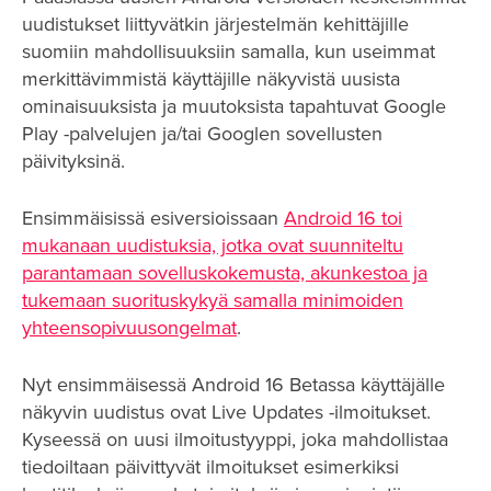
uudistukset liittyvätkin järjestelmän kehittäjille
suomiin mahdollisuuksiin samalla, kun useimmat
merkittävimmistä käyttäjille näkyvistä uusista
ominaisuuksista ja muutoksista tapahtuvat Google
Play -palvelujen ja/tai Googlen sovellusten
päivityksinä.
Ensimmäisissä esiversioissaan
Android 16 toi
mukanaan uudistuksia, jotka ovat suunniteltu
parantamaan sovelluskokemusta, akunkestoa ja
tukemaan suorituskykyä samalla minimoiden
yhteensopivuusongelmat
.
Nyt ensimmäisessä Android 16 Betassa käyttäjälle
näkyvin uudistus ovat Live Updates -ilmoitukset.
Kyseessä on uusi ilmoitustyyppi, joka mahdollistaa
tiedoiltaan päivittyvät ilmoitukset esimerkiksi