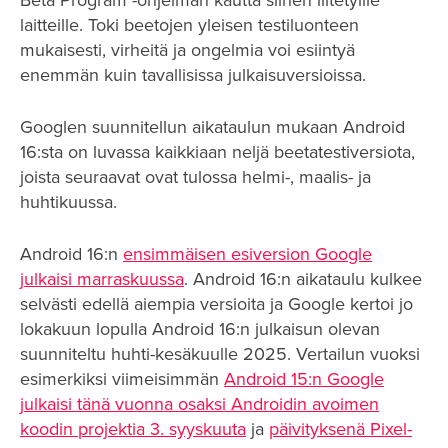
Beta Program -ohjelman kautta siihen liitetyille
laitteille. Toki beetojen yleisen testiluonteen
mukaisesti, virheitä ja ongelmia voi esiintyä
enemmän kuin tavallisissa julkaisuversioissa.
Googlen suunnitellun aikataulun mukaan Android
16:sta on luvassa kaikkiaan neljä beetatestiversiota,
joista seuraavat ovat tulossa helmi-, maalis- ja
huhtikuussa.
Android 16:n
ensimmäisen esiversion Google
julkaisi marraskuussa
. Android 16:n aikataulu kulkee
selvästi edellä aiempia versioita ja Google kertoi jo
lokakuun lopulla Android 16:n julkaisun olevan
suunniteltu huhti-kesäkuulle 2025. Vertailun vuoksi
esimerkiksi viimeisimmän
Android 15:n Google
julkaisi tänä vuonna osaksi Androidin avoimen
koodin projektia 3. syyskuuta
ja
päivityksenä Pixel-