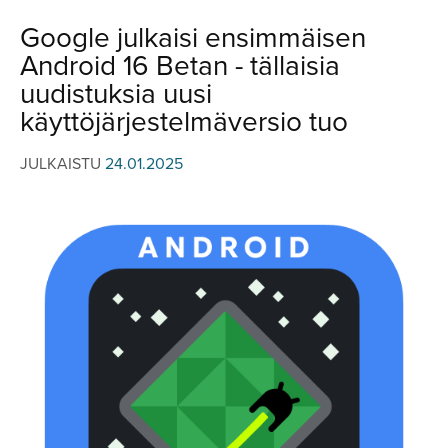
JULKISTUKSET
JULKISTUKSET
Google julkaisi ensimmäisen
AJETUT
HUHUT
Android 16 Betan - tällaisia
KOMMENTTI
TESTIT
uudistuksia uusi
KOMMENTTI
käyttöjärjestelmäversio tuo
VIDEOT
KILPAILUT
VIDEOT
JULKAISTU
24.01.2025
TV-OHJELMA
HAKU
Hae