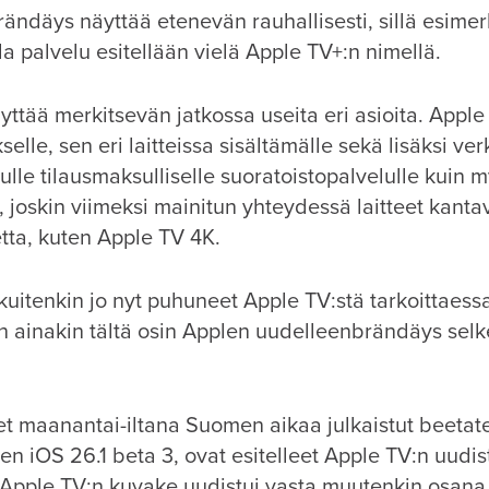
ändäys näyttää etenevän rauhallisesti, sillä esimer
la palvelu esitellään vielä Apple TV+:n nimellä.
ttää merkitsevän jatkossa useita eri asioita. Apple
kselle, sen eri laitteissa sisältämälle sekä lisäksi v
tulle tilausmaksulliselle suoratoistopalvelulle kuin 
le, joskin viimeksi mainitun yhteydessä laitteet kanta
tta, kuten Apple TV 4K.
kuitenkin jo nyt puhuneet Apple TV:stä tarkoittaes
en ainakin tältä osin Applen uudelleenbrändäys selk
t maanantai-iltana Suomen aikaa julkaistut beetates
en iOS 26.1 beta 3, ovat esitelleet Apple TV:n uudi
Apple TV:n kuvake uudistui vasta muutenkin osana