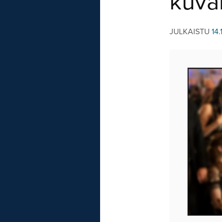
kuva
JULKAISTU
14