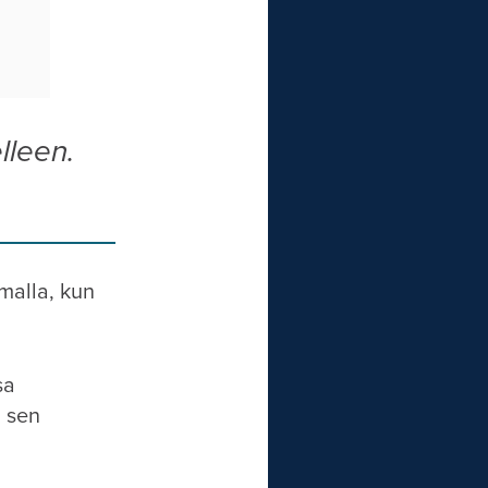
lleen.
malla, kun
sa
a sen