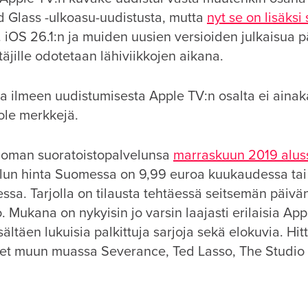
id Glass -ulkoasu-uudistusta, mutta
nyt se on lisäksi
. iOS 26.1:n ja muiden uusien versioiden julkaisua 
ttäjille odotetaan lähiviikkojen aikana.
 ilmeen uudistumisesta Apple TV:n osalta ei aina
 ole merkkejä.
 oman suoratoistopalvelunsa
marraskuun 2019 alus
lun hinta Suomessa on 9,99 euroa kuukaudessa tai
ssa. Tarjolla on tilausta tehtäessä seitsemän päivä
. Mukana on nykyisin jo varsin laajasti erilaisia App
isältäen lukuisia palkittuja sarjoja sekä elokuvia. Hitt
et muun muassa Severance, Ted Lasso, The Studio s