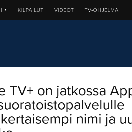
GI
KILPAILUT
VIDEOT
TV-OHJELMA
▼
TISET
LKISTUKSET
UHUT
STIT
MMENTTI
DEOT
e TV+ on jatkossa Ap
suoratoistopalvelulle
kertaisempi nimi ja u