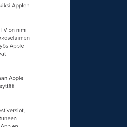
kiksi Applen
 TV on nimi
erkkoselaimen
myös Apple
vat
saan Apple
eyttää
tiversiot,
stuneen
 Applen