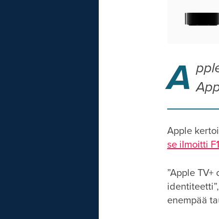
A
ppl
App
Apple kerto
se ilmoitti 
”Apple TV+ o
identiteetti
enempää tau