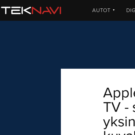
AUTOT
DI
▼
UUTISET
UU
JULKISTUKSET
JU
AJETUT
H
KOMMENTTI
TE
KO
VI
Appl
TV - 
yksin