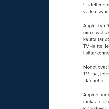
Uudelleenbr
verkkosivuil
Apple TV näy
niin sovellu
kautta tarjo
TV -laitteil
lisätarkenne
Monet ovat 
TV+:aa, jot
tilannetta.
Applen uude
mukaan luki
kuvakkeen. 