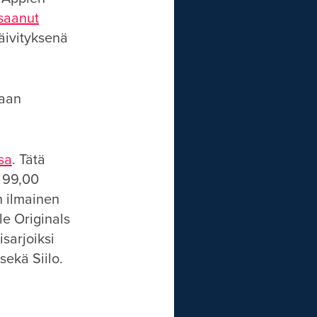
 saanut
päivityksenä
kaan
sa
. Tätä
 99,00
n ilmainen
le Originals
isarjoiksi
ekä Siilo.