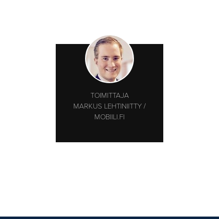
TOIMITTAJA
MARKUS LEHTINIITTY /
MOBIILI.FI