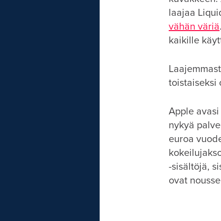
laajaa Liqu
vähän väriä
kaikille käy
Laajemmasta
toistaiseksi
Apple avasi
nykyä palve
euroa vuode
kokeilujakso
-sisältöjä, s
ovat nousse