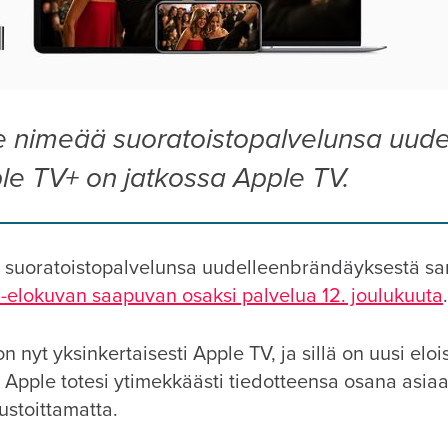
e nimeää suoratoistopalvelunsa uude
le TV+ on jatkossa Apple TV.
i suoratoistopalvelunsa uudelleenbrändäyksestä sa
F1-elokuvan saapuvan osaksi palvelua 12. joulukuuta
.
n nyt yksinkertaisesti Apple TV, ja sillä on uusi eloi
”, Apple totesi ytimekkäästi tiedotteensa osana asia
stoittamatta.