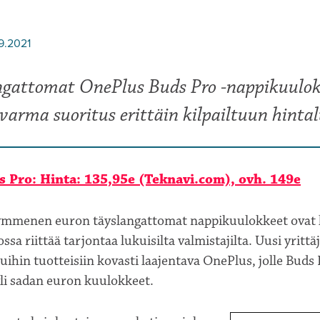
9.2021
ngattomat OnePlus Buds Pro -nappikuulok
varma suoritus erittäin kilpailtuun hinta
 Pro: Hinta: 135,95e (Teknavi.com), ovh. 149e
mmenen euron täyslangattomat nappikuulokkeet ovat k
ssa riittää tarjontaa lukuisilta valmistajilta. Uusi yrittä
ihin tuotteisiin kovasti laajentava OnePlus, jolle Buds 
li sadan euron kuulokkeet.