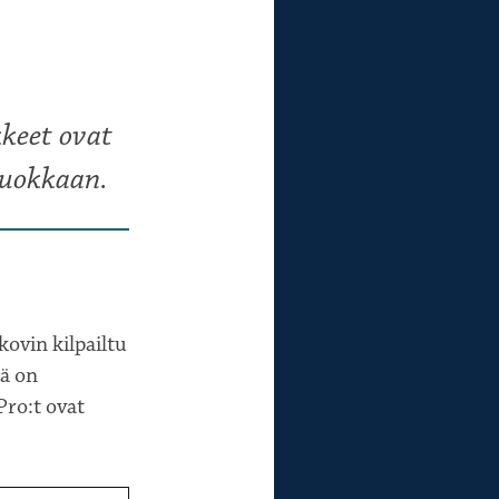
keet ovat
luokkaan.
ovin kilpailtu
jä on
Pro:t ovat