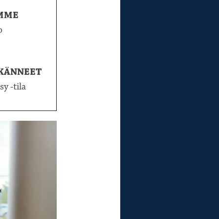
MME
o
KÄNNEET
y -tila