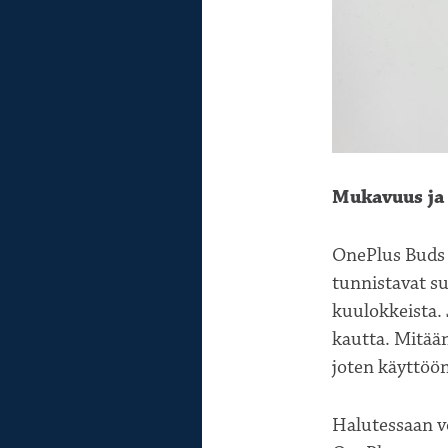
Mukavuus ja
OnePlus Buds 
tunnistavat su
kuulokkeista. 
kautta. Mitään
joten käyttöön
Halutessaan v