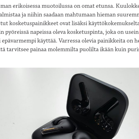
eman erikoisessa muotoilussa on omat etunsa. Kuulokk
almistaa ja niihin saadaan mahtumaan hieman suuremm
tetut kosketuspainikkeet ovat lisäksi käyttökokemuksel
n pyöreissä napeissa oleva kosketuspinta, joka on usein
 epävarmempi käyttää. Varressa olevia painikkeita on 
iitä tarvitsee painaa molemmilta puolilta ikään kuin puri