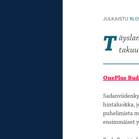
JULKAISTU
16.0
T
äysla
takuu
OnePlus Buds
Sadanviidenky
hintaluokka, jo
puhelimista mu
ensimmäiset y