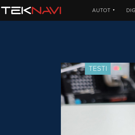
AUTOT
DI
▼
UUTISET
UU
JULKISTUKSET
JU
AJETUT
H
KOMMENTTI
TE
KO
TESTI
VI