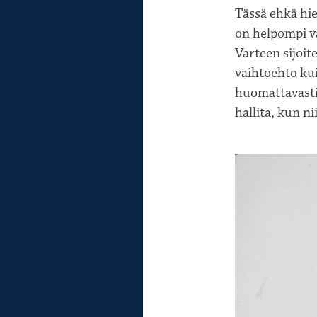
Tässä ehkä hi
on helpompi v
Varteen sijoi
vaihtoehto kui
huomattavasti
hallita, kun n