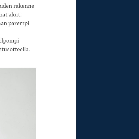
eiden rakenne
at akut.
taan parempi
helpompi
stusotteella.