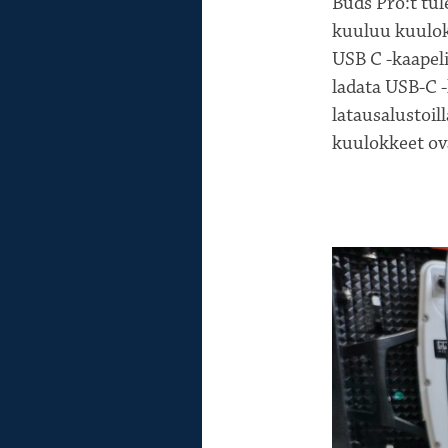
Buds Pro:t tul
kuuluu kuulokk
USB C -kaapeli
ladata USB-C -
latausalustoil
kuulokkeet ov