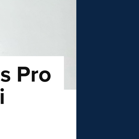
s Pro
i