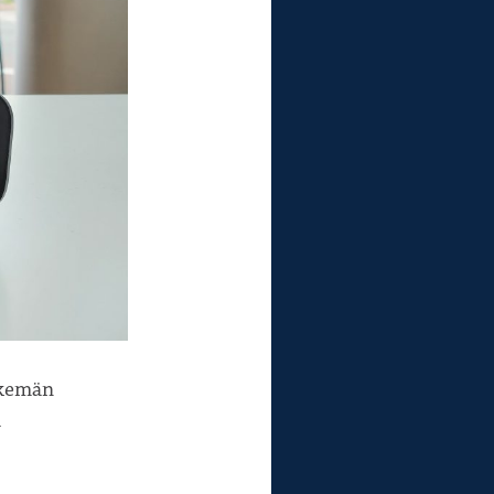
ekemän
ä