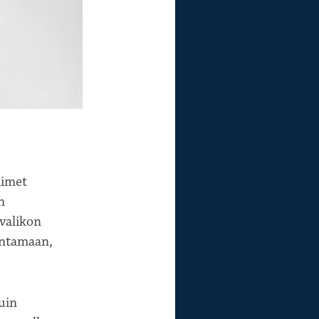
limet
n
-valikon
sentamaan,
uin