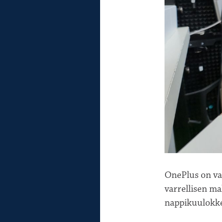
OnePlus on va
varrellisen m
nappikuulokke