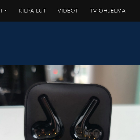
GI
KILPAILUT
VIDEOT
TV-OHJELMA
▼
TISET
LKISTUKSET
UHUT
STIT
MMENTTI
DEOT