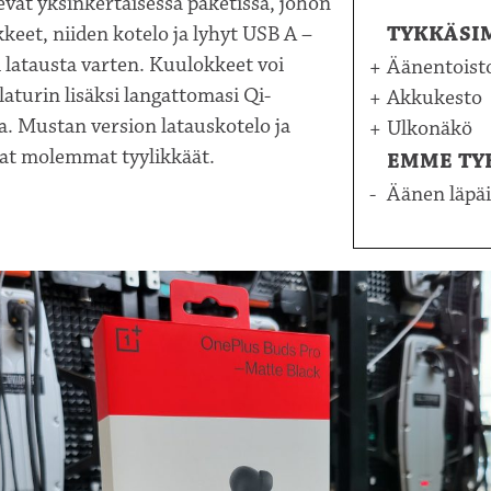
evat yksinkertaisessa paketissa, johon
eet, niiden kotelo ja lyhyt USB A –
TYKKÄSI
 latausta varten. Kuulokkeet voi
Äänentoist
laturin lisäksi langattomasi Qi-
Akkukesto
la. Mustan version latauskotelo ja
Ulkonäkö
at molemmat tyylikkäät.
EMME TY
Äänen läpäis