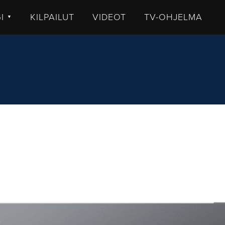
GI
KILPAILUT
VIDEOT
TV-OHJELMA
▼
TISET
LKISTUKSET
UHUT
STIT
MMENTTI
DEOT