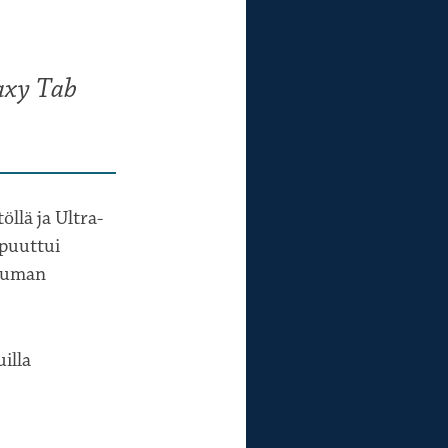
axy Tab
llä ja Ultra-
 puuttui
tuuman
uilla