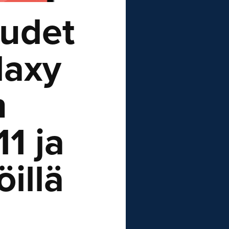
uudet
laxy
n
11 ja
illä