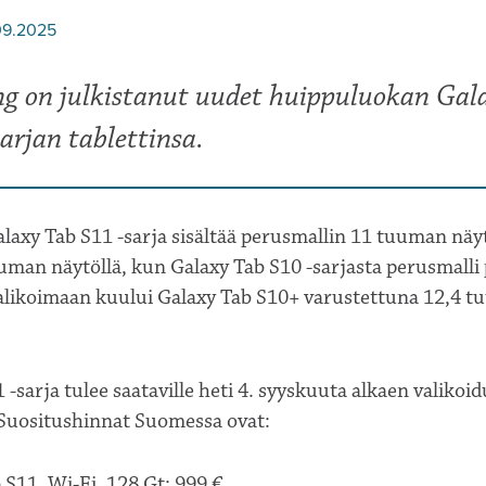
09.2025
g on julkistanut uudet huippuluokan Gal
arjan tablettinsa.
alaxy Tab S11 -sarja sisältää perusmallin 11 tuuman näytö
uman näytöllä, kun Galaxy Tab S10 -sarjasta perusmalli
alikoimaan kuului Galaxy Tab S10+ varustettuna 12,4 
-sarja tulee saataville heti 4. syyskuuta alkaen valikoid
 Suositushinnat Suomessa ovat:
 S11, Wi-Fi, 128 Gt: 999 €