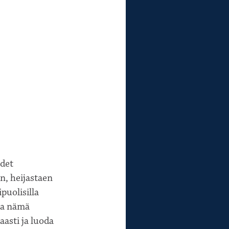
udet
n, heijastaen
uolisilla
lla nämä
aasti ja luoda