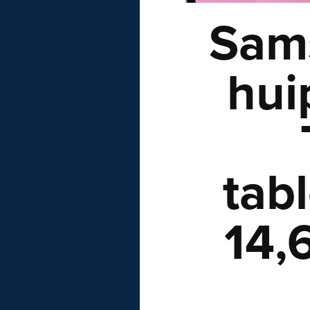
Sams
hui
tabl
14,