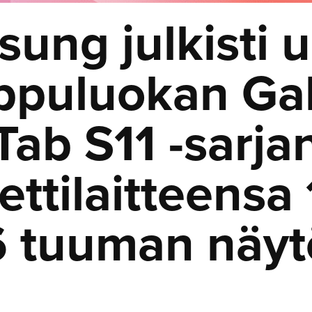
ung julkisti 
ppuluokan Ga
Tab S11 -sarja
ettilaitteensa 
6 tuuman näytö