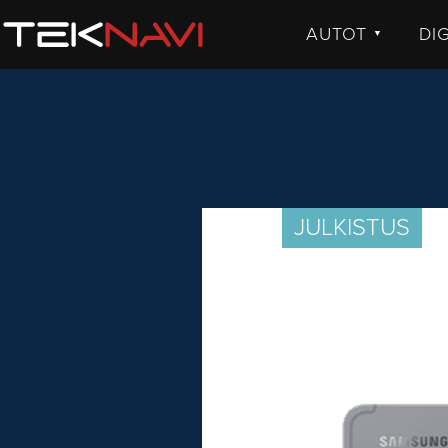
AUTOT
DI
▼
UUTISET
UU
JULKISTUKSET
JU
AJETUT
H
KOMMENTTI
TE
KO
JULKISTUS
VI