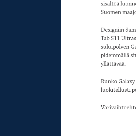
sisältöä luonn
Suomen maajo
Designiin Sam
Tab S11 Ultras
sukupolven Gal
pidemmällä siv
yllättävää.
Runko Galaxy T
luokitellusti pö
Värivaihtoeht