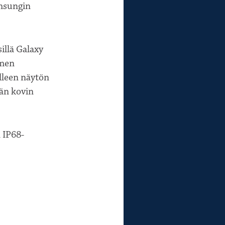
amsungin
illä Galaxy
lmen
elleen näytön
ään kovin
 IP68-