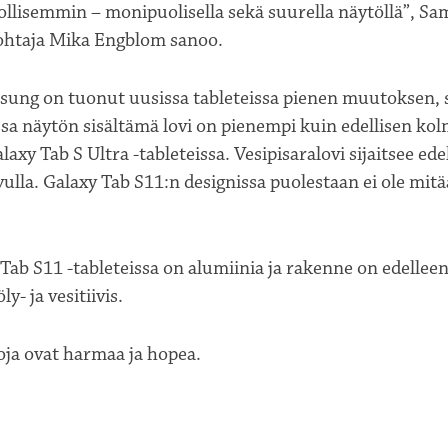
ollisemmin – monipuolisella sekä suurella näytöllä”, S
htaja Mika Engblom sanoo.
sung on tuonut uusissa tableteissa pienen muutoksen, s
sa näytön sisältämä lovi on pienempi kuin edellisen ko
axy Tab S Ultra -tableteissa. Vesipisaralovi sijaitsee ed
ulla. Galaxy Tab S11:n designissa puolestaan ei ole mit
ab S11 -tableteissa on alumiinia ja rakenne on edelleen
ly- ja vesitiivis.
oja ovat harmaa ja hopea.