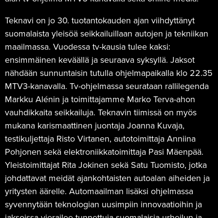
Teknavi on jo 30. tuotantokauden ajan viihdyttänyt
suomalaista yleisöä seikkailuillaan autojen ja tekniikan
maailmassa. Vuodessa tv-kausia tulee kaksi:
ensimmäinen keväällä ja seuraava syksyllä. Jaksot
nähdään sunnuntaisin tutulla ohjelmapaikalla klo 22.35
MTV3-kanavalla. Tv-ohjelmassa seurataan rallilegenda
Markku Alénin ja toimittajamme Marko Terva-ahon
vauhdikkaita seikkailuja. Teknavin tiimissä on myös
mukana karismaattinen juontaja Joanna Kuvaja,
testikuljettaja Risto Virtanen, autotoimittaja Anniina
Pohjonen sekä elektroniikkatoimittaja Pasi Mäenpää.
Yleistoimittajat Rita Jokinen sekä Satu Tuomisto, jotka
johdattavat meidät ajankohtaisten autoalan aiheiden ja
yritysten äärelle. Automaailman lisäksi ohjelmassa
syvennytään teknologian uusimpiin innovaatioihin ja
jaksoissa vierailee tunnettuja suomalaisia urheilun ja