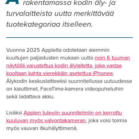
rakentamassa kodin äly- ja
turvalaitteista uutta merkittävää
tuotekategoriaa itselleen.
Vuonna 2025 Applelta odotetaan aiemmin
kuultujen paljastusten mukaan uutta
noin 6 tuuman
näytöllä varustettua kodin älylaitetta, joka vastaa
kooltaan kahta vierekkäin asetettua iPhonea
.
Älykodin keskuslaitteeksi suunnitellussa uutuudessa
on kaiuttimet, FaceTime-kamera videopuheluihin
sekä ladattava akku.
Lisäksi
Applen tuleviin suunnitelmiin on kerrottu
kuuluvan myös valvontakameran
, joka voisi toimia
myös vauvan itkuhälyttimenä.