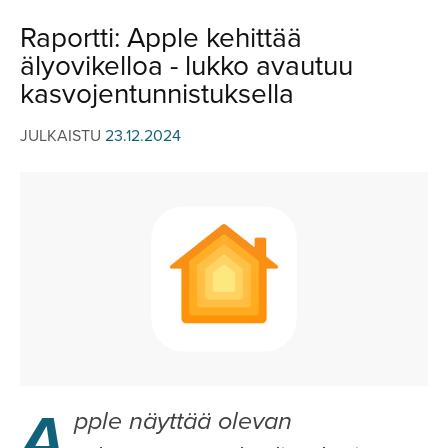
JULKISTUKSET
JULKISTUKSET
Raportti: Apple kehittää
AJETUT
HUHUT
älyovikelloa - lukko avautuu
KOMMENTTI
TESTIT
kasvojentunnistuksella
KOMMENTTI
VIDEOT
JULKAISTU
23.12.2024
KILPAILUT
VIDEOT
TV-OHJELMA
HAKU
Hae
A
pple näyttää olevan