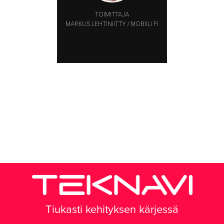
TOIMITTAJA
MARKUS LEHTINIITTY / MOBIILI.FI
Tiukasti kehityksen kärjessä