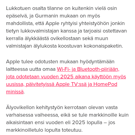
Lukkotuen osalta tilanne on kuitenkin vielä osin
epäselvä, ja Gurmanin mukaan on myös
mahdollista, että Apple ryhtyisi yhteistyöhön jonkin
tietyn lukkovalmistajan kanssa ja tarjoaisi ostettavan
kerralla älykkäästä ovikellostaan sekä muun
valmistajan älylukosta koostuvan kokonaispaketin.
Apple tulee odotusten mukaan hyödyntämään
laitteessa uutta omaa
Wi-Fi- ja Bluetooth-piiriään,
jota odotetaan vuoden 2025 aikana käyttöön myös
uusissa, päivitetyissä Apple TV:ssä ja HomePod
minissä
.
Älyovikellon kehitystyön kerrotaan olevan vasta
varhaisessa vaiheessa, eikä se tule markkinoille kuin
aikaisintaan ensi vuoden eli 2025 lopulla – jos
markkinoilletulo lopulta toteutuu.