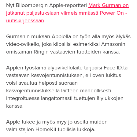
Nyt Blioombergin Apple-reportteri
Mark Gurman on
jatkanut paljastuksiaan viimeisimmässä Power On -
uutiskirjeessään
.
Gurmanin mukaan Applella on työn alla myös älykäs
video-ovikello, joka kilpailisi esimerkiksi Amazonin
omistaman Ringin vastaavien tuotteiden kanssa.
Applen työstämä älyovikellolaite tarjoaisi Face ID:tä
vastaavan kasvojentunnistuksen, eli oven lukitus
voisi avautua helposti suoraan
kasvojentunnistuksella laitteen mahdollisesti
integroituessa langattomasti tuettujen älylukkojen
kanssa.
Apple tukee ja myös myy jo useita muiden
valmistajien HomeKit-tuellisia lukkoja.