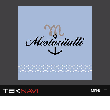
MENU
AUTOT
DIGI
▼
▼
UUTISET
UUTISET