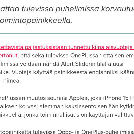
aattaa tulevissa puhelimissa korvaut
toimintopainikkeella.
ettavista paljastuksistaan tunnettu kiinalaisvuotaja 
ertonut
, että sekä tulevissa OnePlussan että sen e
missa voidaan nähdä Alert Sliderin tilalla uusi
nike. Vuotaja käyttää painikkeesta englanniksi kään
 -nimeä.
ePlussan muutos seuraisi Applea, joka iPhone 15 P
 alkaen korvasi aiemman kaksiasentoisen äänikytk
ikkeella, jonka toiminnallisuus on käyttäjän valittav
topainiketta tulevissa Oppo- ja OnePlus-puhelimiss