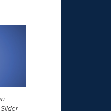
en
Slider -