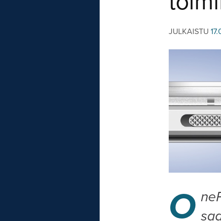
toimi
JULKAISTU
17
O
neP
saa