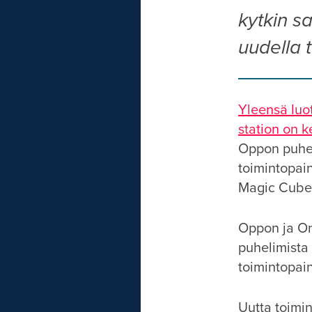
kytkin s
uudella 
Yleensä luot
station on k
Oppon puheli
toimintopai
Magic Cube
Oppon ja On
puhelimista
toimintopain
Uutta toimin