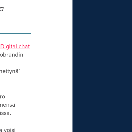
ua
Digital chat
mobrändin
nettynä’
ro -
imensä
issa.
a voisi