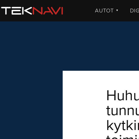
AUTOT
DI
▼
UUTISET
UU
JULKISTUKSET
JU
AJETUT
H
KOMMENTTI
TE
KO
VI
Huhu
tunnu
kytk