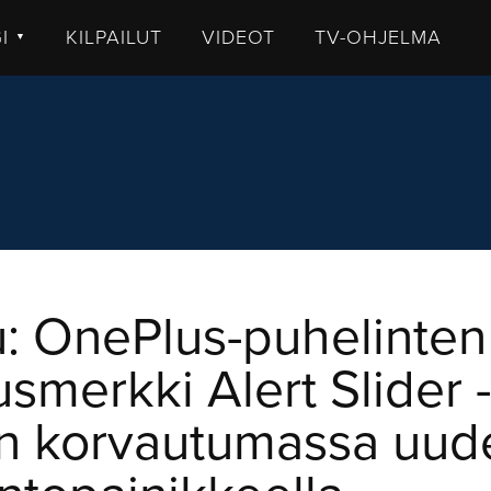
GI
KILPAILUT
VIDEOT
TV-OHJELMA
▼
TISET
LKISTUKSET
UHUT
STIT
MMENTTI
DEOT
: OnePlus-puhelinten
smerkki Alert Slider -
in korvautumassa uude