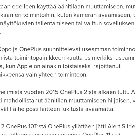
kaan edelleen käyttää äänitilaan muuttamiseen, mu
kaan eri toimintoihin, kuten kameran avaamiseen,
, näyttökuvien tallentamiseen tai valitun sovelluksen
.
 Oppo ja OnePlus suunnittelevat useamman toiminn
mista toimintopainikkeen kautta esimerkiksi useamm
la, kun Apple on ainakin toistaiseksi rajoittanut
nikkeensa vain yhteen toimintoon.
elimista vuoden 2015 OnePlus 2:sta alkaen tuttu Al
i mahdollistanut äänitilan muuttamiseen hiljaisen, 
välillä helposti laitteen lukitusta avaamatta.
OnePus 10T:stä OnePlus yllättäen jätti Alert Slider
lasi jälleen seuraavana vuonna OnePlus 11:ssä.