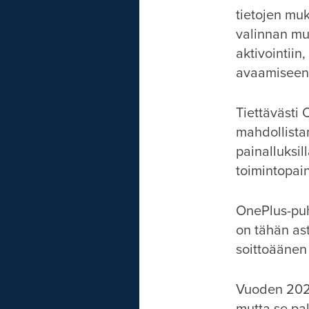
tietojen mu
valinnan mu
aktivointiin
avaamiseen
Tiettävästi
mahdollista
painalluksil
toimintopai
OnePlus-puh
on tähän ast
soittoäänen 
Vuoden 2022 
mutta se pa