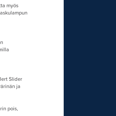
tta myös
 taskulampun
on
illa
ert Slider
värinän ja
in pois,