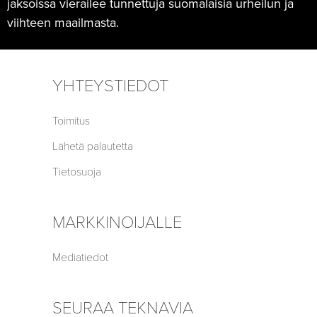
jaksoissa vierailee tunnettuja suomalaisia urheilun ja
viihteen maailmasta.
YHTEYSTIEDOT
Toimitus
Lähetä palautetta
Tietosuoja
MARKKINOIJALLE
Mediatiedot
SEURAA TEKNAVIA