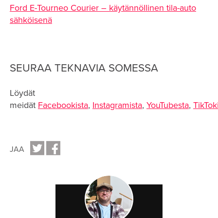
Ford E-Tourneo Courier – käytännöllinen tila-auto
sähköisenä
SEURAA TEKNAVIA SOMESSA
Löydät
meidät
Facebookista
,
Instagramista
,
YouTubesta
,
TikTok
JAA