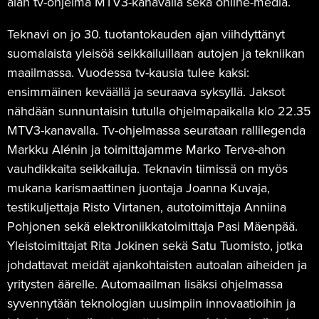
alan tv-ohjelma MTV3-kanavalla sekä online-media.
Teknavi on jo 30. tuotantokauden ajan viihdyttänyt
suomalaista yleisöä seikkailuillaan autojen ja tekniikan
maailmassa. Vuodessa tv-kausia tulee kaksi:
ensimmäinen keväällä ja seuraava syksyllä. Jaksot
nähdään sunnuntaisin tutulla ohjelmapaikalla klo 22.35
MTV3-kanavalla. Tv-ohjelmassa seurataan rallilegenda
Markku Alénin ja toimittajamme Marko Terva-ahon
vauhdikkaita seikkailuja. Teknavin tiimissä on myös
mukana karismaattinen juontaja Joanna Kuvaja,
testikuljettaja Risto Virtanen, autotoimittaja Anniina
Pohjonen sekä elektroniikkatoimittaja Pasi Mäenpää.
Yleistoimittajat Rita Jokinen sekä Satu Tuomisto, jotka
johdattavat meidät ajankohtaisten autoalan aiheiden ja
yritysten äärelle. Automaailman lisäksi ohjelmassa
syvennytään teknologian uusimpiin innovaatioihin ja