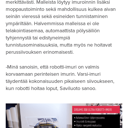
merkittävästi. Malleista löytyy imuroinnin lisäksi
moppaustoiminto sekä mahdollisuus kulkea aivan
seinän vieressä sekä esineiden tunnistaminen
ympäriltään. Halvemmissa malleissa ei ole
telakointiasemaa, automaattista pölysäiliön
tyhjennystä tai edistyneimpiä
tunnistusominaisuuksia, mutta myös ne hoitavat
perussiivouksen erinomaisesti.
-Minä sanoisin, että robotti-imuri on valmis
korvaamaan perinteisen imurin. Varsi-imuri
täydentää kokonaisuuden pikaiseen siivoukseen,
kun robotti hoitaa loput, Saviluoto sanoo.