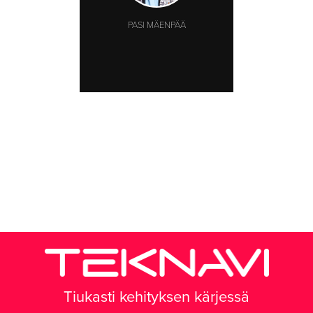
PASI MÄENPÄÄ
Tiukasti kehityksen kärjessä