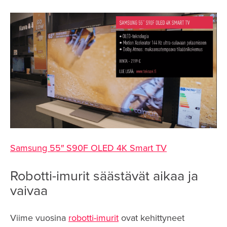
Samsung 55″ S90F OLED 4K Smart TV
Robotti-imurit säästävät aikaa ja
vaivaa
Viime vuosina
robotti-imurit
ovat kehittyneet