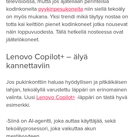
televisioissa, mutta jos ajatellaan perinteisiä
kodinkoneita
pyykinpesukoneita
niin siellä tekoäly
on myös mukana. Yksi trendi mikä täytyy nostaa on
totta kai keittiön pienet kodinkoneet jotka nousevat
näin loppuvuodesta. Tällä hetkellä nosteessa ovat
jäätelökoneet.
Lenovo Copilot+ – älyä
kannettaviin
Jos pukinkonttiin haluaa hyödyllisen ja pitkäikäisen
lahjan, tekoälyllä varustettu läppäri on erinomainen
valinta. Uusi
Lenovo Copilot+
-läppäri on tästä hyvä
esimerkki.
-Siinä on AI-agentti, joka auttaa käyttäjää, sekä
tekoälyprosessori, joka vaikuttaa akun
mestävyyteen.