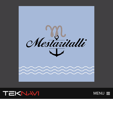
MENU
AUTOT
DIGI
▼
▼
UUTISET
UUTISET