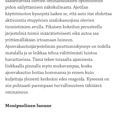
säädettävissä olevien ominaisuuksien optimointiin
pidon säilyttämisen näkökulmasta. Ajotilan
käyttöönoton kynnystä laskee se, että auto itse ehdottaa
aktivointia etupyörien sisälokasuojissa olevien
tunnistimien avulla. Pikaisen kokeilun perusteella
järjestelmä toimii määrätietoisesti eikä autoa saa
yrittämälläkään irtoamaan luisuun.
Ajonvakautusjärjestelmän puuttumiskynnys on todella
matalalla ja se leikkaa tehoa välittömästi luistoa
havaittavissa. Tämä tekee toisaalta ajamisesta
liukkaalla pinnalla myös mukavampaa, koska
ajonvakautus hoitaa hommansa jo ennen kuin
kuljettaja yleisesti kerkeäisi edes reagoida. Kyseessä on
siis puhtaasti parempaan turvallisuuteen tähtäävä
ominaisuus.
Monipuolinen luonne