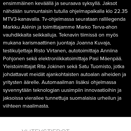
ensimmäinen keväällä ja seuraava syksyllä. Jaksot
nähdään sunnuntaisin tutulla ohjelmapaikalla klo 22.35
MTV3-kanavalla. Tv-ohjelmassa seurataan rallilegenda
Markku Alénin ja toimittajamme Marko Terva-ahon
vauhdikkaita seikkailuja. Teknavin tiimissä on myös
mukana karismaattinen juontaja Joanna Kuvaja,
testikuljettaja Risto Virtanen, autotoimittaja Anniina
Pohjonen sekä elektroniikkatoimittaja Pasi Mäenpää.
Yleistoimittajat Rita Jokinen sekä Satu Tuomisto, jotka
johdattavat meidät ajankohtaisten autoalan aiheiden ja
yritysten äärelle. Automaailman lisäksi ohjelmassa
syvennytään teknologian uusimpiin innovaatioihin ja
jaksoissa vierailee tunnettuja suomalaisia urheilun ja
viihteen maailmasta.