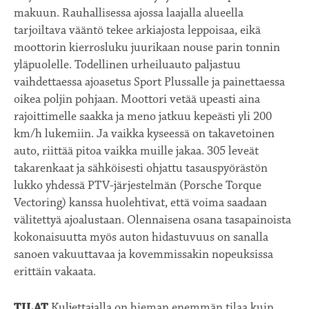
makuun. Rauhallisessa ajossa laajalla alueella
tarjoiltava vääntö tekee arkiajosta leppoisaa, eikä
moottorin kierrosluku juurikaan nouse parin tonnin
yläpuolelle. Todellinen urheiluauto paljastuu
vaihdettaessa ajoasetus Sport Plussalle ja painettaessa
oikea poljin pohjaan. Moottori vetää upeasti aina
rajoittimelle saakka ja meno jatkuu kepeästi yli 200
km/h lukemiin. Ja vaikka kyseessä on takavetoinen
auto, riittää pitoa vaikka muille jakaa. 305 leveät
takarenkaat ja sähköisesti ohjattu tasauspyörästön
lukko yhdessä PTV-järjestelmän (Porsche Torque
Vectoring) kanssa huolehtivat, että voima saadaan
välitettyä ajoalustaan. Olennaisena osana tasapainoista
kokonaisuutta myös auton hidastuvuus on sanalla
sanoen vakuuttavaa ja kovemmissakin nopeuksissa
erittäin vakaata.
TILAT
Kuljettajalla on hieman enemmän tilaa kuin