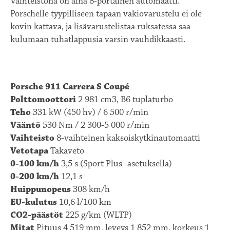
Vaihteistona on aina 8-portainen automaatti.
Porschelle tyypilliseen tapaan vakiovarustelu ei ole
kovin kattava, ja lisävarustelistaa ruksatessa saa
kulumaan tuhatlappusia varsin vauhdikkaasti.
Porsche 911 Carrera S Coupé
Polttomoottori
2 981 cm3, B6 tuplaturbo
Teho
331 kW (450 hv) / 6 500 r/min
Vääntö
530 Nm / 2 300-5 000 r/min
Vaihteisto
8-vaihteinen kaksoiskytkinautomaatti
Vetotapa
Takaveto
0-100 km/h
3,5 s (Sport Plus -asetuksella)
0-200 km/h
12,1 s
Huippunopeus
308 km/h
EU-kulutus
10,6 l/100 km
CO2-päästöt
225 g/km (WLTP)
Mitat
Pituus 4 519 mm, leveys 1 852 mm, korkeus 1