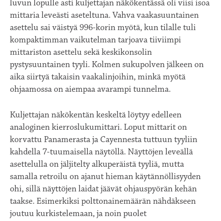
luvun lopulle asti kuljettajan näkökentässä oli viisi isoa
mittaria leveästi aseteltuna. Vahva vaakasuuntainen
asettelu sai väistyä 996-korin myötä, kun tilalle tuli
kompaktimman vaikutelman tarjoava tiiviimpi
mittariston asettelu sekä keskikonsolin
pystysuuntainen tyyli. Kolmen sukupolven jälkeen on
aika siirtyä takaisin vaakalinjoihin, minkä myötä
ohjaamossa on aiempaa avarampi tunnelma.
Kuljettajan näkökentän keskeltä löytyy edelleen
analoginen kierroslukumittari. Loput mittarit on
korvattu Panamerasta ja Cayennesta tuttuun tyyliin
kahdella 7-tuumaisella näytöllä. Näyttöjen leveällä
asettelulla on jäljitelty alkuperäistä tyyliä, mutta
samalla retroilu on ajanut hieman käytännöllisyyden
ohi, sillä näyttöjen laidat jäävät ohjauspyörän kehän
taakse. Esimerkiksi polttonainemäärän nähdäkseen
joutuu kurkistelemaan, ja noin puolet