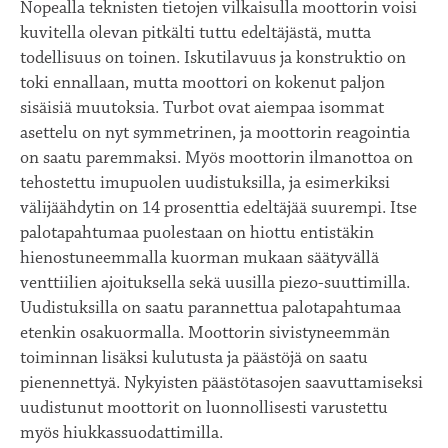
Nopealla teknisten tietojen vilkaisulla moottorin voisi
kuvitella olevan pitkälti tuttu edeltäjästä, mutta
todellisuus on toinen. Iskutilavuus ja konstruktio on
toki ennallaan, mutta moottori on kokenut paljon
sisäisiä muutoksia. Turbot ovat aiempaa isommat
asettelu on nyt symmetrinen, ja moottorin reagointia
on saatu paremmaksi. Myös moottorin ilmanottoa on
tehostettu imupuolen uudistuksilla, ja esimerkiksi
välijäähdytin on 14 prosenttia edeltäjää suurempi. Itse
palotapahtumaa puolestaan on hiottu entistäkin
hienostuneemmalla kuorman mukaan säätyvällä
venttiilien ajoituksella sekä uusilla piezo-suuttimilla.
Uudistuksilla on saatu parannettua palotapahtumaa
etenkin osakuormalla. Moottorin sivistyneemmän
toiminnan lisäksi kulutusta ja päästöjä on saatu
pienennettyä. Nykyisten päästötasojen saavuttamiseksi
uudistunut moottorit on luonnollisesti varustettu
myös hiukkassuodattimilla.