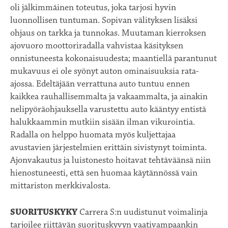
oli jälkimmäinen toteutus, joka tarjosi hyvin
luonnollisen tuntuman. Sopivan välityksen lisäksi
ohjaus on tarkka ja tunnokas. Muutaman kierroksen
ajovuoro moottoriradalla vahvistaa käsityksen
onnistuneesta kokonaisuudesta; maantiellä parantunut
mukavuus ei ole syönyt auton ominaisuuksia rata-
ajossa. Edeltäjään verrattuna auto tuntuu ennen
kaikkea rauhallisemmalta ja vakaammalta, ja ainakin
nelipyöräohjauksella varustettu auto kääntyy entistä
halukkaammin mutkiin sisään ilman vikurointia.
Radalla on helppo huomata myös kuljettajaa
avustavien järjestelmien erittäin sivistynyt toiminta.
Ajonvakautus ja luistonesto hoitavat tehtäväänsä niin
hienostuneesti, että sen huomaa käytännössä vain
mittariston merkkivalosta.
SUORITUSKYKY
Carrera S:n uudistunut voimalinja
tarjoilee riittävän suorituskyvyn vaativampaankin