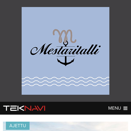
MENU
AUTOT
DIGI
▼
▼
AJETTU
UUTISET
UUTISET