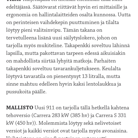
edeltäjässä. Säätövarat riittävät hyvin eri mittaisille ja
ergonomia on hallintalaitteiden osalta kunnossa. Uutta
on perinteisen vaihdekepin puuttuminen ja tilalta
löytyy pieni valitsinvipu. Tämän takana on
tervetulleena lisänä uusi säilytyslokero, johon on
tarjolla myös mukiteline. Takapenkki soveltuu lähinnä
lapsilla, mutta pakottavan tarpeen edessä aikuisiakin
on mahdollista siirtää lyhyitä matkoja. Parhaiten
takapenkki soveltuu tavarankuljetukseen. Keulalta
löytyvä tavaratila on pienentynyt 13 litralla, mutta
sinne mahtuu edelleen hyvin kaksi lentolaukkua ja
pussukoita päälle.
MALLISTO
Uusi 911 on tarjolla tällä hetkellä kahtena
tehoversio (Carrera 283 kW (385 hv) ja Carrera S 331
kW (450 hv)). Molemmista löytyy sekä nelivetoiset
versiot ja kaikki versiot ovat tarjolla myös avonaisina.