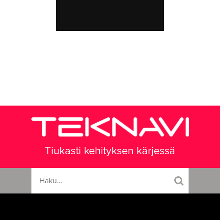
Tiukasti kehityksen kärjessä