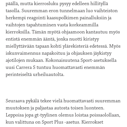
päällä, mutta kierrosluku pysyy edelleen hillityllä
tasolla. Suuremman eron tunnelmaan luo vaihteiston
herkempi reagointi kaasupolkimen painalluksiin ja
vaihtojen tapahtuminen vasta korkeammilla
kierroksilla. Tämän myötä ohjaamoon kantautuu myös
entistä enemmän ääntä, jonka nuotti kiristyy
miellyttävään tapaan kohti ylärekisteriä edetessä. Myös
iskunvaimennus napakoituu ja ohjauksen jäykistyy
ajotilojen mukaan. Kokonaisuutena Sport-asetuksella
uusi Carrera S tuntuu huomattavasti enemmän
perinteiseltä urheiluautolta.
Seuraava pykälä tekee vielä huomattavasti suuremman
muutoksen ja paljastaa autosta toisen luonteen.
Leppoisa jopa gt-tyylinen olemus loistaa poissaolollaan,
kun valittuna on Sport Plus -asetus. Kierrokset