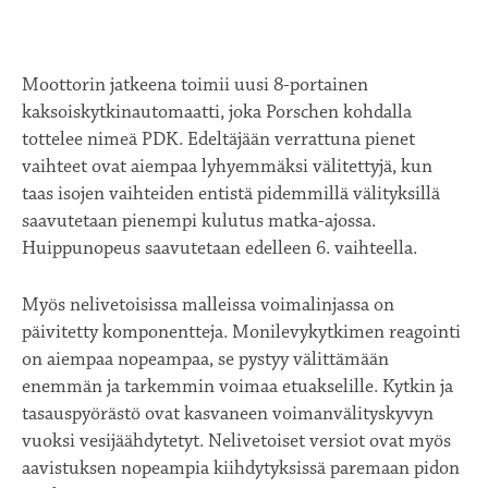
Moottorin jatkeena toimii uusi 8-portainen
kaksoiskytkinautomaatti, joka Porschen kohdalla
tottelee nimeä PDK. Edeltäjään verrattuna pienet
vaihteet ovat aiempaa lyhyemmäksi välitettyjä, kun
taas isojen vaihteiden entistä pidemmillä välityksillä
saavutetaan pienempi kulutus matka-ajossa.
Huippunopeus saavutetaan edelleen 6. vaihteella.
Myös nelivetoisissa malleissa voimalinjassa on
päivitetty komponentteja. Monilevykytkimen reagointi
on aiempaa nopeampaa, se pystyy välittämään
enemmän ja tarkemmin voimaa etuakselille. Kytkin ja
tasauspyörästö ovat kasvaneen voimanvälityskyvyn
vuoksi vesijäähdytetyt. Nelivetoiset versiot ovat myös
aavistuksen nopeampia kiihdytyksissä paremaan pidon