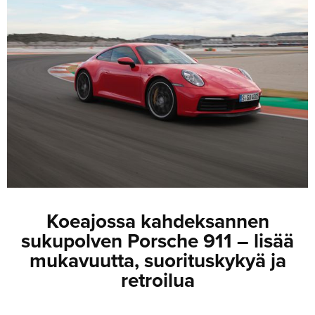
JULKISTUKSET
JULKISTUKSET
AJETUT
HUHUT
KOMMENTTI
TESTIT
KOMMENTTI
VIDEOT
KILPAILUT
VIDEOT
TV-OHJELMA
HAKU
Hae
Koeajossa kahdeksannen
sukupolven Porsche 911 – lisää
mukavuutta, suorituskykyä ja
retroilua