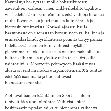
Käynnistys höräyttää ilmoille bokserikutosen
aavistuksen karhean äänen. Liikkeellelähtö tapahtuu
vielä edeltäjääkin pehmeämmin, eikä vaihtoja huomaa
rauhallisessa ajossa juuri muusta kuin äänestä ja
kierroslukumittarista. Normal-ajoasetuksella
kaasunvaste on suorastaan korostuneen rauhallinen ja
esimerkiksi kiihdytystilanteissa poljinta täytyy painaa
todella syvälle ennen kuin vaihteisto pykältää
pienemmälle. Toki kuljettajalla on aina mahdollisuus
hoitaa vaihtamista myös itse ratin takaa löytyvillä
vaihtosiivillä. Moottorin pehmeyden lisäksi myös
alusta on erittäin mukavuuspainotteinen. 992 tuntuu
edeltäjää isommalta ja huomattavasti
hienostuneemmalta.
Ajotilavalitsimen kääntäminen Sport-asentoon
terävöittää auton toimintaa. Vaihteisto pitää
keskimäärin pykälän tai kaksi pienempää vaihdetta