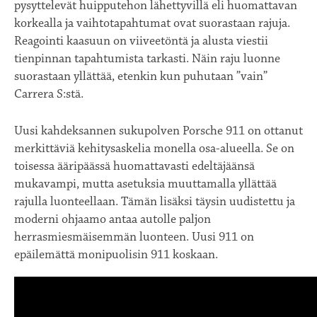
pysyttelevät huipputehon lähettyvillä eli huomattavan
korkealla ja vaihtotapahtumat ovat suorastaan rajuja.
Reagointi kaasuun on viiveetöntä ja alusta viestii
tienpinnan tapahtumista tarkasti. Näin raju luonne
suorastaan yllättää, etenkin kun puhutaan ”vain”
Carrera S:stä.
Uusi kahdeksannen sukupolven Porsche 911 on ottanut
merkittäviä kehitysaskelia monella osa-alueella. Se on
toisessa ääripäässä huomattavasti edeltäjäänsä
mukavampi, mutta asetuksia muuttamalla yllättää
rajulla luonteellaan. Tämän lisäksi täysin uudistettu ja
moderni ohjaamo antaa autolle paljon
herrasmiesmäisemmän luonteen. Uusi 911 on
epäilemättä monipuolisin 911 koskaan.