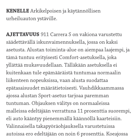
KENELLE
Arkikelpoisen ja käytännöllisen
urheiluauton ystäville.
AJETTAVUUS
911 Carrera S on vakiona varustettu
säädettävällä iskunvaimennuksella, jossa on kaksi
asetusta. Alustan toiminta-alue on aiempaa laajempi, ja
tämä tuntuu erityisesti Comfort-asetuksella, joka
yllättää mukavuudellaan. Tälläkään asetuksella ei
kuitenkaan tule epämääräistä tuntumaa normaalin
liikenteen nopeuksissa, vaan alusta suodattaa
epätasaisuudet määrätietoisesti. Vauhdikkaammassa
ajossa alustan Sport-asetus tarjoaa paremman
tuntuman. Ohjauksen välitys on normaaleissa
malleissa edeltäjään verrattuna 11 prosenttia suorempi,
eli auto kääntyy pienemmällä käännöllä kaarteisiin.
Valinnaisella takapyöräohjauksella varustetuissa
autoissa ero edeltäjään on noin 6 prosenttia. Koeajossa