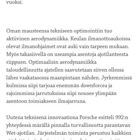
vuoksi.
Oman mausteensa tekniseen optimointiin tuo
aktiivinen aerodynamiikka. Keulan ilmanottoaukoissa
olevat ilmanohjaimet ovat auki vain tarpeen mukaan.
Myös takasiivellä on useampia asentoja ajotilanteesta
riippuen. Optimaalisin aerodynamiikka
taloudellisuutta ajatellen saavutetaan siiven ollessa
lähes vaakatasossa maanpintaan nähden. Jyrkemmissä
kulmissa siipi tarjoaa enemmän downforcea ja
rajuimmissa jarrutuksissa siipi nousee ylimpään
asentoon toimiakseen ilmajarruna.
Uutena teknisenä innovaationa Porsche esitteli 992:n
yhteydessä märällä pinnalla turvallisuutta parantavan
Wet-ajotilan. Järjestelmän toiminta perustuu kaikkien