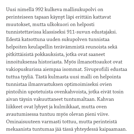
Uusi nimellä 992 kulkeva mallisukupolvi on
perinteiseen tapaan käynyt läpi erittäin kattavat
muutokset, mutta ulkokuori on helposti
tunnistettavissa klassiseksi 911-suvun edustajaksi.
Edestä katsottuna uuden sukupolven tunnistaa
helpoiten keulapellin terävämmistä reunoista sekä
pitkittäisistä pokkauksista, jotka ovat saaneet
innoituksensa historiasta. Myös ilmanottoaukot ovat
vakiopuskurissa aiempaa isommat. Sivuprofiili edustaa
tuttua tyyliä. Tästä kulmasta uusi malli on helpointa
tunnistaa ilmanvastuksen optimoimiseksi ovien
pintoihin upotetuista ovenkahvoista, jotka eivät tosin
aivan täysin vakuuttaneet tuntumaltaan. Kahvan
liikkeet ovat lyhyet ja kulmikkaat, mutta oven
avautumisessa tuntuu myös olevan pieni viive.
Ominaisuuteen varmasti tottuu, mutta perinteistä
mekaanista tuntumaa jää tässä yhteydessä kaipaamaan.