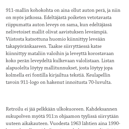
911-mallin kohokohta on aina ollut auton perä, ja niin
on myös jatkossa. Edeltäjästä poiketen vetotavasta
riippumatta auton leveys on sama, kun edeltäjässä
nelivetoiset mallit olivat aavistuksen leveämpiä.
Viistosta katsottuna huomio kiinnittyy leveään
takapyöränkaareen. Taakse siirryttäessä katse
kiinnittyy mataliin valoihin ja leveyttä korostavaan
koko perän leveydeltä kulkevaan valolistaan. Listan
alapuolelta löytyy mallitunnukset, josta löytyy jopa
kolmella eri fontilla kirjailtua tekstiä. Keulapellin
tavoin 911-logo on hakenut innoitusta 70-luvulta.
Retroilu ei jää pelkkään ulkokuoreen. Kahdeksannen
sukupolven myötä 911:n ohjaamon tyylissä siirrytään
uuteen aikakauteen. Vuodesta 1963 lähtien aina 1990-