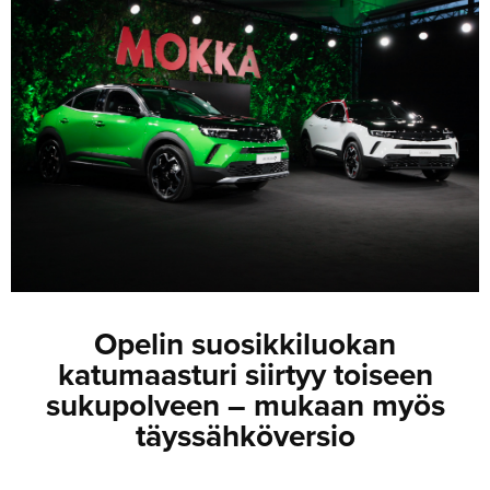
JULKISTUKSET
JULKISTUKSET
AJETUT
HUHUT
KOMMENTTI
TESTIT
KOMMENTTI
VIDEOT
KILPAILUT
VIDEOT
TV-OHJELMA
HAKU
Hae
Opelin suosikkiluokan
katumaasturi siirtyy toiseen
sukupolveen – mukaan myös
täyssähköversio