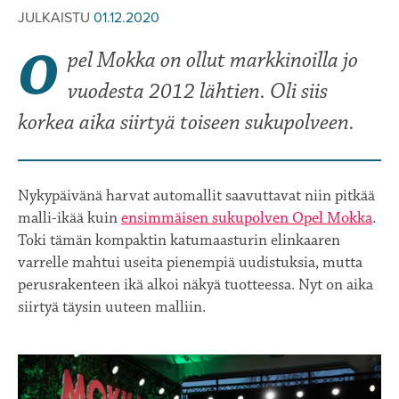
JULKAISTU
01.12.2020
O
pel Mokka on ollut markkinoilla jo
vuodesta 2012 lähtien. Oli siis
korkea aika siirtyä toiseen sukupolveen.
Nykypäivänä harvat automallit saavuttavat niin pitkää
malli-ikää kuin
ensimmäisen sukupolven Opel Mokka
.
Toki tämän kompaktin katumaasturin elinkaaren
varrelle mahtui useita pienempiä uudistuksia, mutta
perusrakenteen ikä alkoi näkyä tuotteessa. Nyt on aika
siirtyä täysin uuteen malliin.