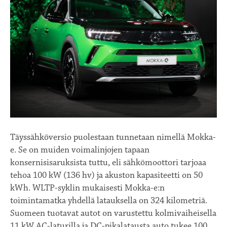
Täyssähköversio puolestaan tunnetaan nimellä Mokka-
e. Se on muiden voimalinjojen tapaan
konsernisisaruksista tuttu, eli sähkömoottori tarjoaa
tehoa 100 kW (136 hv) ja akuston kapasiteetti on 50
kWh. WLTP-syklin mukaisesti Mokka-e:n
toimintamatka yhdellä latauksella on 324 kilometriä.
Suomeen tuotavat autot on varustettu kolmivaiheisella
11 kW AC-laturilla ja DC-pikalatausta auto tukee 100