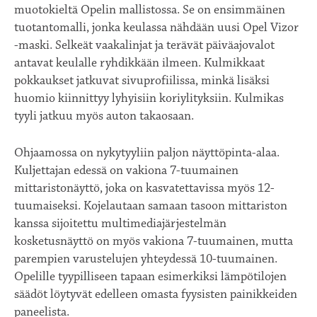
muotokieltä Opelin mallistossa. Se on ensimmäinen
tuotantomalli, jonka keulassa nähdään uusi Opel Vizor
-maski. Selkeät vaakalinjat ja terävät päiväajovalot
antavat keulalle ryhdikkään ilmeen. Kulmikkaat
pokkaukset jatkuvat sivuprofiilissa, minkä lisäksi
huomio kiinnittyy lyhyisiin koriylityksiin. Kulmikas
tyyli jatkuu myös auton takaosaan.
Ohjaamossa on nykytyyliin paljon näyttöpinta-alaa.
Kuljettajan edessä on vakiona 7-tuumainen
mittaristonäyttö, joka on kasvatettavissa myös 12-
tuumaiseksi. Kojelautaan samaan tasoon mittariston
kanssa sijoitettu multimediajärjestelmän
kosketusnäyttö on myös vakiona 7-tuumainen, mutta
parempien varustelujen yhteydessä 10-tuumainen.
Opelille tyypilliseen tapaan esimerkiksi lämpötilojen
säädöt löytyvät edelleen omasta fyysisten painikkeiden
paneelista.