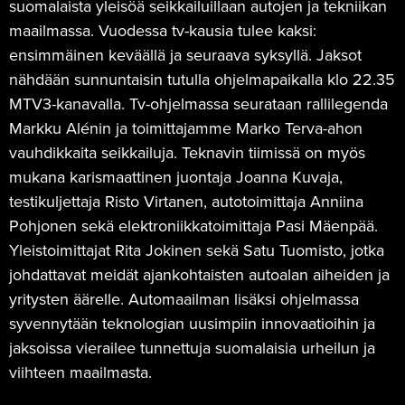
suomalaista yleisöä seikkailuillaan autojen ja tekniikan
maailmassa. Vuodessa tv-kausia tulee kaksi:
ensimmäinen keväällä ja seuraava syksyllä. Jaksot
nähdään sunnuntaisin tutulla ohjelmapaikalla klo 22.35
MTV3-kanavalla. Tv-ohjelmassa seurataan rallilegenda
Markku Alénin ja toimittajamme Marko Terva-ahon
vauhdikkaita seikkailuja. Teknavin tiimissä on myös
mukana karismaattinen juontaja Joanna Kuvaja,
testikuljettaja Risto Virtanen, autotoimittaja Anniina
Pohjonen sekä elektroniikkatoimittaja Pasi Mäenpää.
Yleistoimittajat Rita Jokinen sekä Satu Tuomisto, jotka
johdattavat meidät ajankohtaisten autoalan aiheiden ja
yritysten äärelle. Automaailman lisäksi ohjelmassa
syvennytään teknologian uusimpiin innovaatioihin ja
jaksoissa vierailee tunnettuja suomalaisia urheilun ja
viihteen maailmasta.