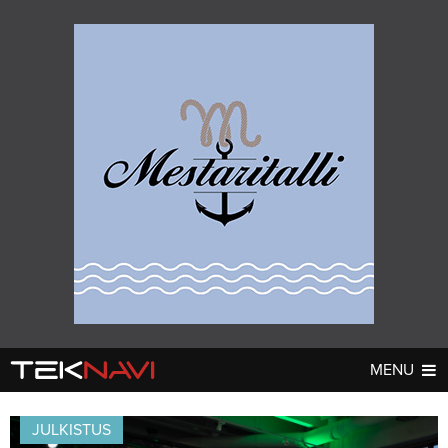
MENU
AUTOT
DIGI
▼
▼
JULKISTUS
UUTISET
UUTISET