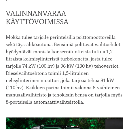
VALINNANVARAA
KÄYTTÖVOIMISSA
Mokka tulee tarjolle perinteisillä polttomoottoreilla
sekä täyssähköautona. Bensiiniä polttavat vaihtoehdot
hyödyntävät monista konsernituotteista tuttua 1,2-
litraista kolmisylinteristä turbokonetta, josta tulee
tarjolle 74 kW (100 hv) ja 96 kW (130 hv) tehoversiot.
Dieselvaihtoehtona toimii 1,5-litrainen
nelisylinterinen moottori, joka tarjoaa tehoa 81 kW
(110 hv). Kaikkien parina toimii vakiona 6-vaihteinen
manuaalivaihteisto ja tehokkain bensa on tarjolla myös
8-portaisella automaattivaihteistolla.